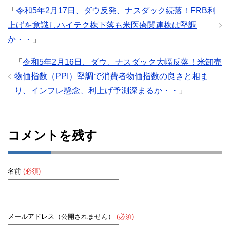
「
令和5年2月17日、ダウ反発、ナスダック続落！FRB利
上げを意識しハイテク株下落も米医療関連株は堅調
か・・
」
「
令和5年2月16日、ダウ、ナスダック大幅反落！米卸売
物価指数（PPI）堅調で消費者物価指数の良さと相ま
り、インフレ懸念、利上げ予測深まるか・・
」
コメントを残す
名前
(必須)
メールアドレス（公開されません）
(必須)