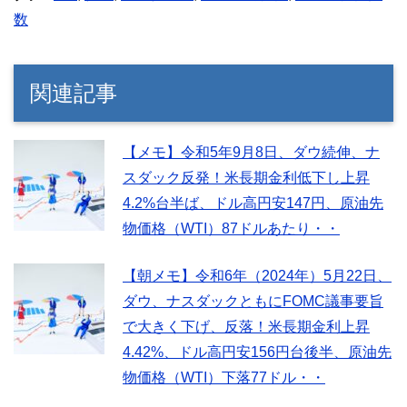
数
関連記事
【メモ】令和5年9月8日、ダウ続伸、ナ
スダック反発！米長期金利低下し上昇
4.2%台半ば、ドル高円安147円、原油先
物価格（WTI）87ドルあたり・・
【朝メモ】令和6年（2024年）5月22日、
ダウ、ナスダックともにFOMC議事要旨
で大きく下げ、反落！米長期金利上昇
4.42%、ドル高円安156円台後半、原油先
物価格（WTI）下落77ドル・・