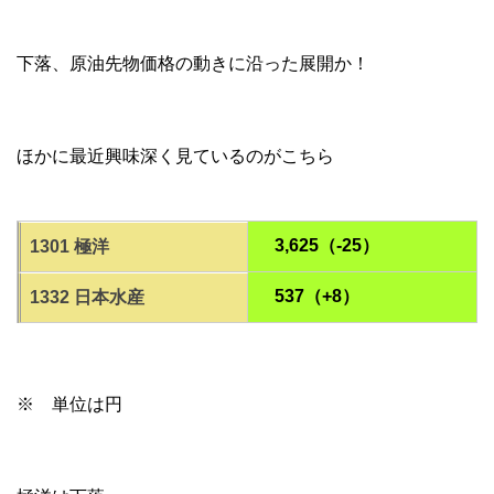
下落、原油先物価格の動きに沿った展開か！
ほかに最近興味深く見ているのがこちら
3,625（-25）
1301 極洋
537（+8）
1332 日本水産
※ 単位は円