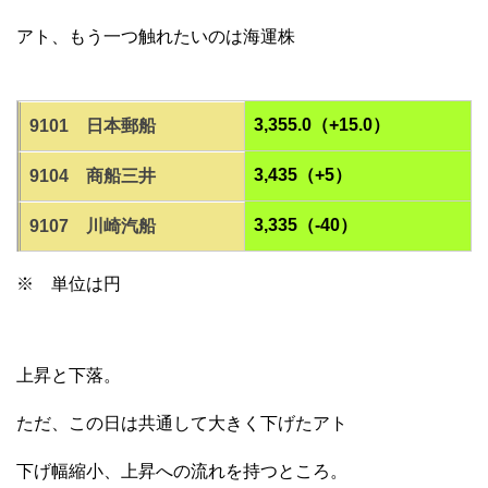
アト、もう一つ触れたいのは海運株
3,355.0（+15.0）
9101 日本郵船
3,435（+5）
9104 商船三井
3,335（-40）
9107 川崎汽船
※ 単位は円
上昇と下落。
ただ、この日は共通して大きく下げたアト
下げ幅縮小、上昇への流れを持つところ。