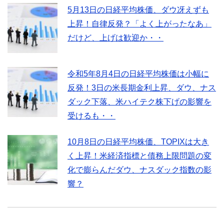
5月13日の日経平均株価、ダウ冴えずも
上昇！自律反発？「よく上がったなあ」
だけど、上げは歓迎か・・
令和5年8月4日の日経平均株価は小幅に
反発！3日の米長期金利上昇、ダウ、ナス
ダック下落、米ハイテク株下げの影響を
受けるも・・
10月8日の日経平均株価、TOPIXは大き
く上昇！米経済指標と債務上限問題の変
化で膨らんだダウ、ナスダック指数の影
響？