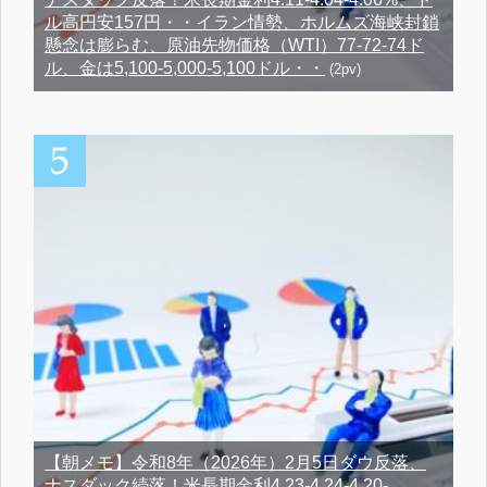
ル高円安157円・・イラン情勢、ホルムズ海峡封鎖
懸念は膨らむ、原油先物価格（WTI）77-72-74ド
ル、金は5,100-5,000-5,100ドル・・
(2pv)
【朝メモ】令和8年（2026年）2月5日ダウ反落、
ナスダック続落！米長期金利4.23-4.24-4.20-