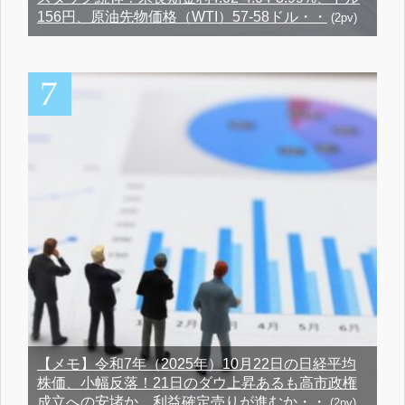
156円、原油先物価格（WTI）57-58ドル・・
(2pv)
【メモ】令和7年（2025年）10月22日の日経平均
株価、小幅反落！21日のダウ上昇あるも高市政権
成立への安堵か、利益確定売りが進むか・・
(2pv)