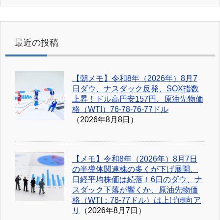
最近の投稿
【朝メモ】令和8年（2026年）8月7
日ダウ、ナスダック反発、SOX指数
上昇！ドル高円安157円、原油先物価
格（WTI）76-78-76-77ドル
（2026年8月8日）
【メモ】令和8年（2026年）8月7日
の半導体関連株の多くが下げ展開、
日経平均株価は続落！6日のダウ、ナ
スダック下落が響くか、原油先物価
格（WTI：78-77ドル）は上げ傾向ア
リ
（2026年8月7日）