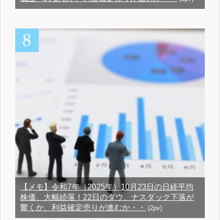
【メモ】令和7年（2025年）10月23日の日経平均
株価、大幅続落！22日のダウ、ナスダック下落が
響くか、利益確定売りが進むか・・
(2pv)