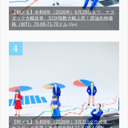
【朝メモ】令和8年（2026年）6月29日ダウ、ナス
ダック大幅反発、SOX指数大幅上昇！原油先物価
格（WTI）70-69-71-70ドル
(2pv)
【朝メモ】令和8年（2026年）3月3日ダウ続落、
ナスダック反落！米長期金利4.11-4.04-4.06%、ド