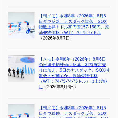
【朝メモ】令和8年（2026年）8月6
日ダウ反落、ナスダック続落、SOX
指数上昇！ドル高円安157-158円、原
油先物価格（WTI）76-78-77ドル
（2026年8月7日）
【メモ】令和8年（2026年）8月6日
の日経平均株価は反落！利益確定売
りに加え、5日のナスダック、SOX指
数低下が響くか、原油先物価格
（WTI：74-75-74-75ドル）は上げ鈍
し
（2026年8月6日）
【朝メモ】令和8年（2026年）8月5
日ダウ続伸、ナスダック反落、SOX