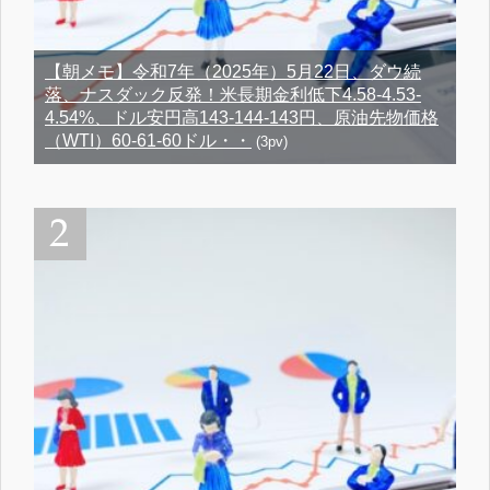
【朝メモ】令和7年（2025年）5月22日、ダウ続
落、ナスダック反発！米長期金利低下4.58-4.53-
4.54%、ドル安円高143-144-143円、原油先物価格
（WTI）60-61-60ドル・・
(3pv)