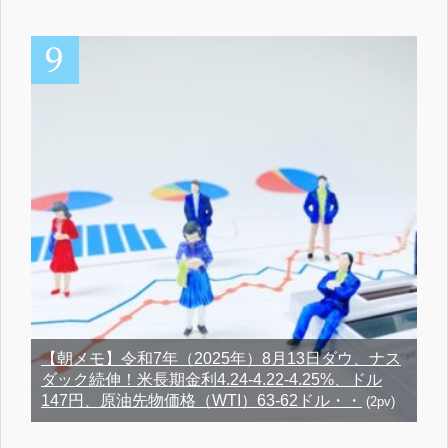
【朝メモ】令和7年（2025年）8月13日ダウ、ナス
ダック続伸！米長期金利4.24-4.22-4.25%、ドル
147円、原油先物価格（WTI）63-62ドル・・
(2pv)