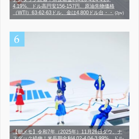
4.19%、ドル高円安156-157円、原油先物価格
（WTI）63-62-63ドル、金は4,800ドル台・・
(2pv)
【朝メモ】令和7年（2025年）11月26日ダウ、ナ
スダック続伸！米長期金利4.02-4.04-3.99%、ドル