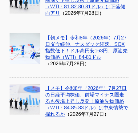
圏深く下落し反落！原油先物価格
（WTI：81-82-80-81ドル）は下落傾
向アリ
（2026年7月28日）
【朝メモ】令和8年（2026年）7月27
日ダウ続伸、ナスダック続落、SOX
指数低下！ドル高円安163円、原油先
物価格（WTI）84-81ドル
（2026年7月28日）
【メモ】令和8年（2026年）7月27日
の日経平均株価、前場マイナス圏走
るも後場上昇し反発！原油先物価格
（WTI：84-85-83ドル）は中東情勢で
揺れるか
（2026年7月27日）