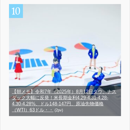
【朝メモ】令和7年（2025年）8月12日ダウ、ナス
ダック大幅に反発！米長期金利4.29-4.31-4.28-
4.30-4.28%、ドル148-147円、原油先物価格
（WTI）63ドル・・
(2pv)