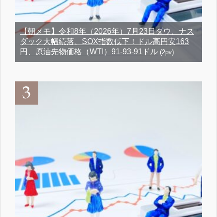
【朝メモ】令和8年（2026年）7月23日ダウ、ナス
ダック大幅続落、SOX指数低下！ドル高円安163
円、原油先物価格（WTI）91-93-91ドル
(2pv)