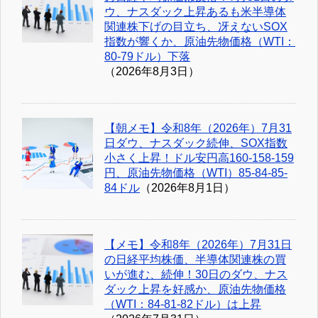
ウ、ナスダック上昇あるも米半導体
関連株下げの目立ち、冴えないSOX
指数が響くか、原油先物価格（WTI：
80-79ドル）下落
（2026年8月3日）
【朝メモ】令和8年（2026年）7月31
日ダウ、ナスダック続伸、SOX指数
小さく上昇！ドル安円高160-158-159
円、原油先物価格（WTI）85-84-85-
84ドル
（2026年8月1日）
【メモ】令和8年（2026年）7月31日
の日経平均株価、半導体関連株の買
いが進む、続伸！30日のダウ、ナス
ダック上昇を好感か、原油先物価格
（WTI：84-81-82ドル）は上昇