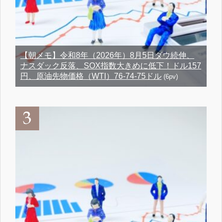
【朝メモ】令和8年（2026年）8月5日ダウ続伸、
ナスダック反落、SOX指数大きめに低下！ドル157
円、原油先物価格（WTI）76-74-75ドル
(6pv)