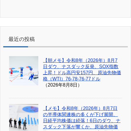
最近の投稿
【朝メモ】令和8年（2026年）8月7
日ダウ、ナスダック反発、SOX指数
上昇！ドル高円安157円、原油先物価
格（WTI）76-78-76-77ドル
（2026年8月8日）
【メモ】令和8年（2026年）8月7日
の半導体関連株の多くが下げ展開、
日経平均株価は続落！6日のダウ、ナ
スダック下落が響くか、原油先物価