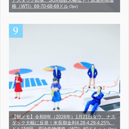
ナスダック続落、SOX指数大幅低下！原油先物価
格（WTI）69-70-68-69ドル
(3pv)
【朝メモ】令和8年（2026年）1月21日ダウ、ナス
ダック大幅に反発！米長期金利4.28-4.29-4.25%、
ドル158円、原油先物価格（WTI）60ドル・・