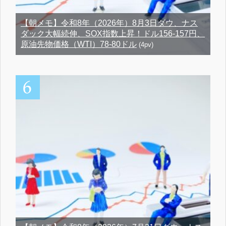
【朝メモ】令和8年（2026年）8月3日ダウ、ナス
ダック大幅続伸、SOX指数上昇！ドル156-157円、
原油先物価格（WTI）78-80ドル
(4pv)