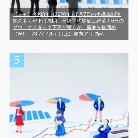
【メモ】令和8年（2026年）8月7日の半導体関連
株の多くが下げ展開、日経平均株価は続落！6日の
ダウ、ナスダック下落が響くか、原油先物価格
（WTI：78-77ドル）は上げ傾向アリ
(5pv)