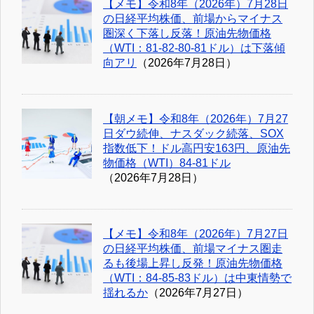
【メモ】令和8年（2026年）7月28日
の日経平均株価、前場からマイナス
圏深く下落し反落！原油先物価格
（WTI：81-82-80-81ドル）は下落傾
向アリ
（2026年7月28日）
【朝メモ】令和8年（2026年）7月27
日ダウ続伸、ナスダック続落、SOX
指数低下！ドル高円安163円、原油先
物価格（WTI）84-81ドル
（2026年7月28日）
【メモ】令和8年（2026年）7月27日
の日経平均株価、前場マイナス圏走
るも後場上昇し反発！原油先物価格
（WTI：84-85-83ドル）は中東情勢で
揺れるか
（2026年7月27日）