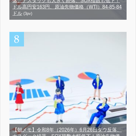
落、ナスダックも大きく続落、SOX指数も低下！
ドル高円安163円、原油先物価格（WTI）84-85-84
ドル
(3pv)
【朝メモ】令和8年（2026年）6月26日ダウ反落、