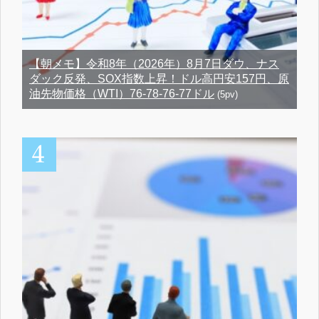
【朝メモ】令和8年（2026年）8月7日ダウ、ナス
ダック反発、SOX指数上昇！ドル高円安157円、原
油先物価格（WTI）76-78-76-77ドル
(5pv)