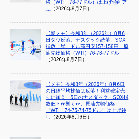
格（WTI：78-77ドル）は上げ傾向ア
リ
（2026年8月7日）
【朝メモ】令和8年（2026年）8月6
日ダウ反落、ナスダック続落、SOX
指数上昇！ドル高円安157-158円、原
油先物価格（WTI）76-78-77ドル
（2026年8月7日）
【メモ】令和8年（2026年）8月6日
の日経平均株価は反落！利益確定売
りに加え、5日のナスダック、SOX指
数低下が響くか、原油先物価格
（WTI：74-75-74-75ドル）は上げ鈍
し
（2026年8月6日）