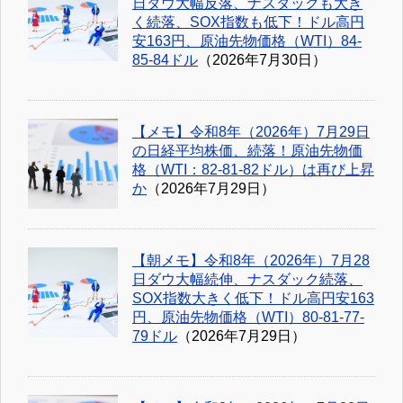
日ダウ大幅反落、ナスダックも大き
く続落、SOX指数も低下！ドル高円
安163円、原油先物価格（WTI）84-
85-84ドル
（2026年7月30日）
【メモ】令和8年（2026年）7月29日
の日経平均株価、続落！原油先物価
格（WTI：82-81-82ドル）は再び上昇
か
（2026年7月29日）
【朝メモ】令和8年（2026年）7月28
日ダウ大幅続伸、ナスダック続落、
SOX指数大きく低下！ドル高円安163
円、原油先物価格（WTI）80-81-77-
79ドル
（2026年7月29日）