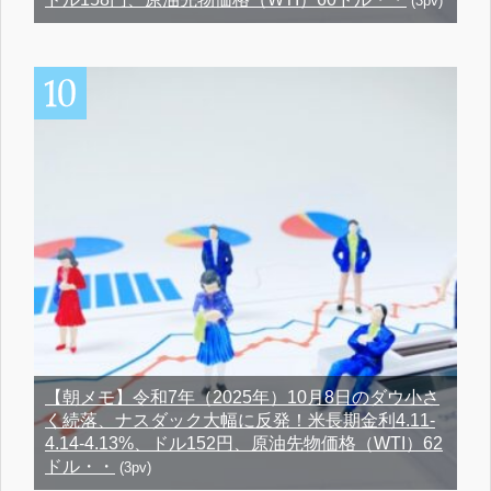
(3pv)
【朝メモ】令和7年（2025年）10月8日のダウ小さ
く続落、ナスダック大幅に反発！米長期金利4.11-
4.14-4.13%、ドル152円、原油先物価格（WTI）62
ドル・・
(3pv)