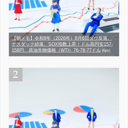
【朝メモ】令和8年（2026年）8月6日ダウ反落、
ナスダック続落、SOX指数上昇！ドル高円安157-
158円、原油先物価格（WTI）76-78-77ドル
(6pv)