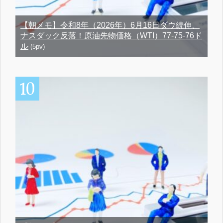
【朝メモ】令和8年（2026年）6月16日ダウ続伸、
ナスダック反落！原油先物価格（WTI）77-75-76ド
ル
(5pv)