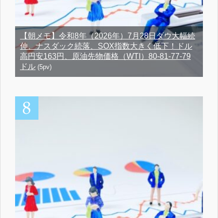
【朝メモ】令和8年（2026年）7月28日ダウ大幅続
伸、ナスダック続落、SOX指数大きく低下！ドル
高円安163円、原油先物価格（WTI）80-81-77-79
ドル
(5pv)