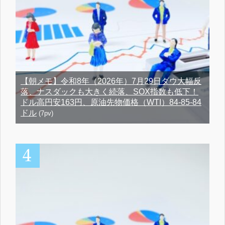
【朝メモ】令和8年（2026年）7月29日ダウ大幅反
落、ナスダックも大きく続落、SOX指数も低下！
ドル高円安163円、原油先物価格（WTI）84-85-84
ドル
(7pv)