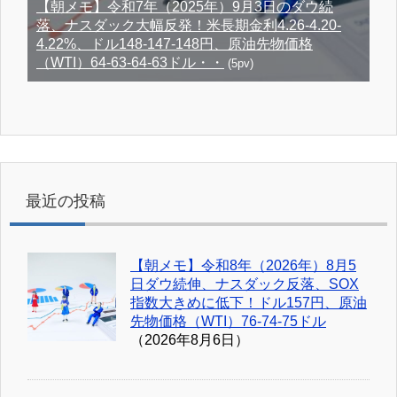
【朝メモ】令和7年（2025年）9月3日のダウ続
落、ナスダック大幅反発！米長期金利4.26-4.20-
4.22%、ドル148-147-148円、原油先物価格
（WTI）64-63-64-63ドル・・
(5pv)
最近の投稿
【朝メモ】令和8年（2026年）8月5
日ダウ続伸、ナスダック反落、SOX
指数大きめに低下！ドル157円、原油
先物価格（WTI）76-74-75ドル
（2026年8月6日）