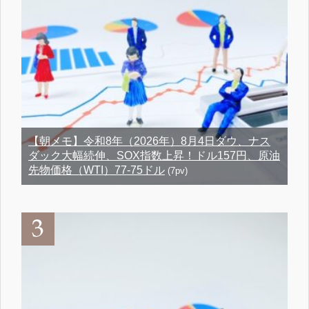
【朝メモ】令和8年（2026年）8月4日ダウ、ナス
ダック大幅続伸、SOX指数上昇！ドル157円、原油
先物価格（WTI）77-75ドル
(7pv)