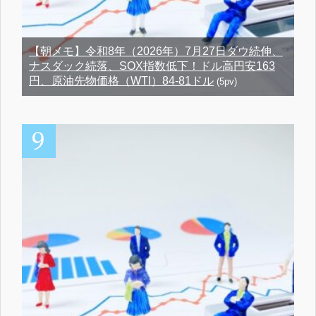
【朝メモ】令和8年（2026年）7月27日ダウ続伸、
ナスダック続落、SOX指数低下！ドル高円安163
円、原油先物価格（WTI）84-81ドル
(5pv)