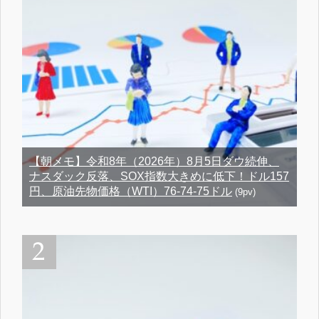
【朝メモ】令和8年（2026年）8月5日ダウ続伸、
ナスダック反落、SOX指数大きめに低下！ドル157
円、原油先物価格（WTI）76-74-75ドル
(9pv)