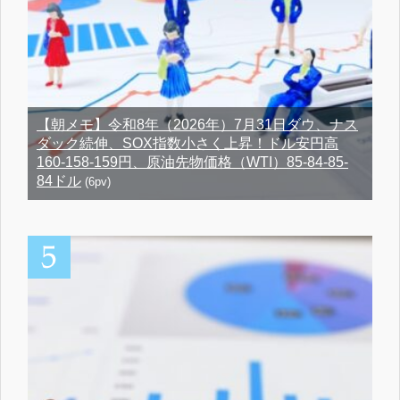
【朝メモ】令和8年（2026年）7月31日ダウ、ナス
ダック続伸、SOX指数小さく上昇！ドル安円高
160-158-159円、原油先物価格（WTI）85-84-85-
84ドル
(6pv)