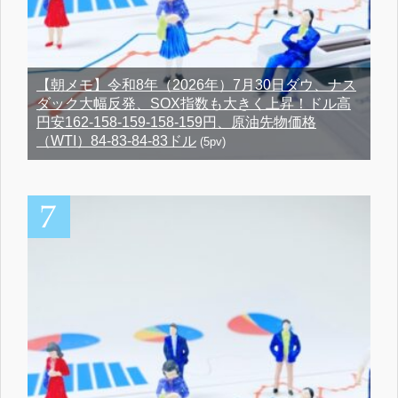
【朝メモ】令和8年（2026年）7月30日ダウ、ナス
ダック大幅反発、SOX指数も大きく上昇！ドル高
円安162-158-159-158-159円、原油先物価格
（WTI）84-83-84-83ドル
(5pv)