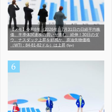
【メモ】令和8年（2026年）7月31日の日経平均株
価、半導体関連株の買いが進む、続伸！30日のダ
ウ、ナスダック上昇を好感か、原油先物価格
（WTI：84-81-82ドル）は上昇
(5pv)