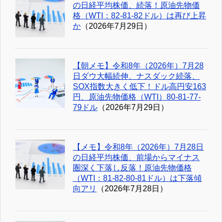
の日経平均株価、続落！原油先物価
格（WTI：82-81-82ドル）は再び上昇
か
（2026年7月29日）
【朝メモ】令和8年（2026年）7月28
日ダウ大幅続伸、ナスダック続落、
SOX指数大きく低下！ドル高円安163
円、原油先物価格（WTI）80-81-77-
79ドル
（2026年7月29日）
【メモ】令和8年（2026年）7月28日
の日経平均株価、前場からマイナス
圏深く下落し反落！原油先物価格
（WTI：81-82-80-81ドル）は下落傾
向アリ
（2026年7月28日）