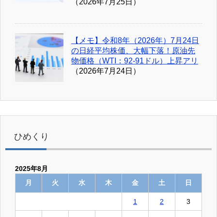
（2026年7月25日）
【メモ】令和8年（2026年）7月24日
の日経平均株価、大幅下落！原油先
物価格（WTI：92-91ドル）上昇アリ
（2026年7月24日）
ひめくり
2025年8月
月
火
水
木
金
土
日
1
2
3