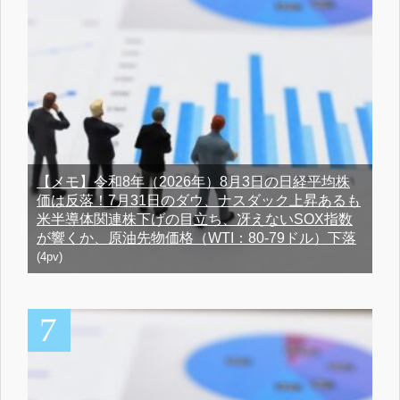
【メモ】令和8年（2026年）8月3日の日経平均株
価は反落！7月31日のダウ、ナスダック上昇あるも
米半導体関連株下げの目立ち、冴えないSOX指数
が響くか、原油先物価格（WTI：80-79ドル）下落
(4pv)