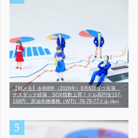
【朝メモ】令和8年（2026年）8月6日ダウ反落、
ナスダック続落、SOX指数上昇！ドル高円安157-
158円、原油先物価格（WTI）76-78-77ドル
(4pv)