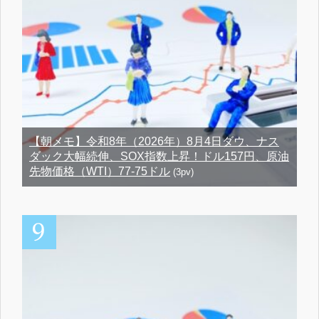
【朝メモ】令和8年（2026年）8月4日ダウ、ナス
ダック大幅続伸、SOX指数上昇！ドル157円、原油
先物価格（WTI）77-75ドル
(3pv)