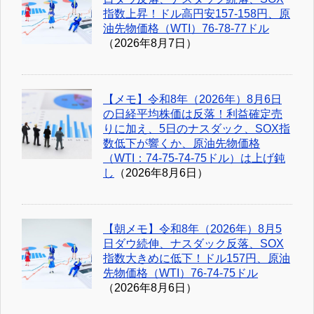
指数上昇！ドル高円安157-158円、原
油先物価格（WTI）76-78-77ドル
（2026年8月7日）
【メモ】令和8年（2026年）8月6日
の日経平均株価は反落！利益確定売
りに加え、5日のナスダック、SOX指
数低下が響くか、原油先物価格
（WTI：74-75-74-75ドル）は上げ鈍
し
（2026年8月6日）
【朝メモ】令和8年（2026年）8月5
日ダウ続伸、ナスダック反落、SOX
指数大きめに低下！ドル157円、原油
先物価格（WTI）76-74-75ドル
（2026年8月6日）