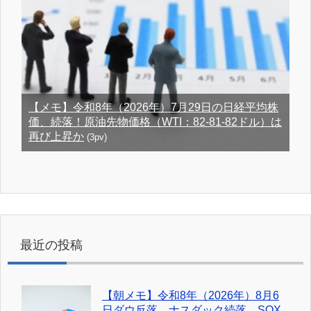
【メモ】令和8年（2026年）7月29日の日経平均株
価、続落！原油先物価格（WTI：82-81-82ドル）は
再び上昇か
(3pv)
最近の投稿
【朝メモ】令和8年（2026年）8月6
日ダウ反落、ナスダック続落、SOX