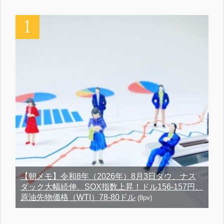
【朝メモ】令和8年（2026年）8月3日ダウ、ナス
ダック大幅続伸、SOX指数上昇！ドル156-157円、
原油先物価格（WTI）78-80ドル
(8pv)