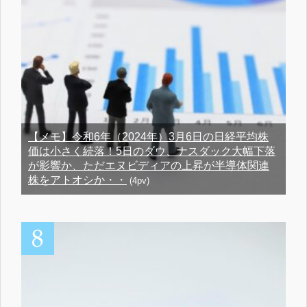
【メモ】令和6年（2024年）3月6日の日経平均株
価は小さく続落！5日のダウ、ナスダック大幅下落
が影響か、ただエヌビディアの上昇が半導体関連
株をアトオシか・・
(4pv)