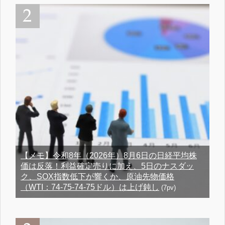
【メモ】令和8年（2026年）8月6日の日経平均株
価は反落！利益確定売りに加え、5日のナスダッ
ク、SOX指数低下が響くか、原油先物価格
（WTI：74-75-74-75ドル）は上げ鈍し
(7pv)