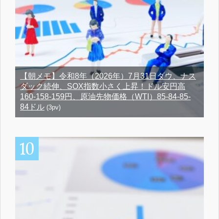
【朝メモ】令和8年（2026年）7月31日ダウ、ナス
ダック続伸、SOX指数小さく上昇！ドル安円高
160-158-159円、原油先物価格（WTI）85-84-85-
84ドル
(3pv)