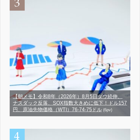
【朝メモ】令和8年（2026年）8月5日ダウ続伸、
ナスダック反落、SOX指数大きめに低下！ドル157
円、原油先物価格（WTI）76-74-75ドル
(6pv)