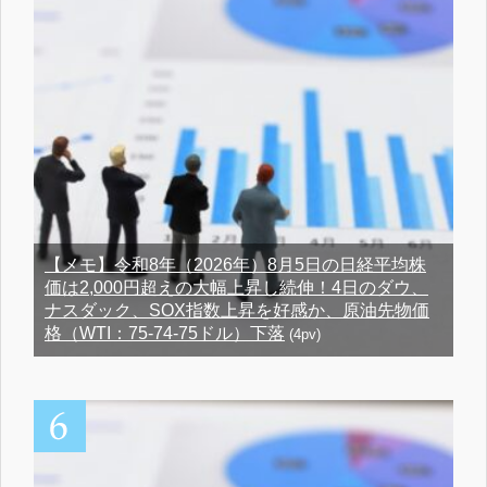
【メモ】令和8年（2026年）8月5日の日経平均株
価は2,000円超えの大幅上昇し続伸！4日のダウ、
ナスダック、SOX指数上昇を好感か、原油先物価
格（WTI：75-74-75ドル）下落
(4pv)