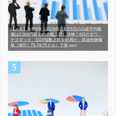
【メモ】令和8年（2026年）8月5日の日経平均株
価は2,000円超えの大幅上昇し続伸！4日のダウ、
ナスダック、SOX指数上昇を好感か、原油先物価
格（WTI：75-74-75ドル）下落
(6pv)