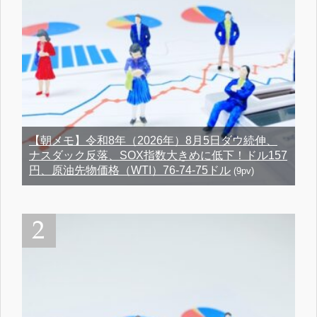
【朝メモ】令和8年（2026年）8月5日ダウ続伸、
ナスダック反落、SOX指数大きめに低下！ドル157
円、原油先物価格（WTI）76-74-75ドル
(9pv)