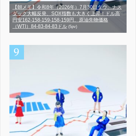
【朝メモ】令和8年（2026年）7月30日ダウ、ナス
ダック大幅反発、SOX指数も大きく上昇！ドル高
円安162-158-159-158-159円、原油先物価格
（WTI）84-83-84-83ドル
(5pv)