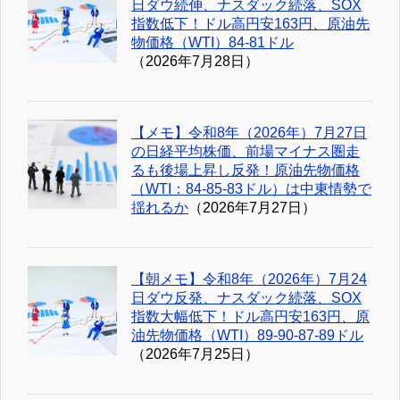
日ダウ続伸、ナスダック続落、SOX
指数低下！ドル高円安163円、原油先
物価格（WTI）84-81ドル
（2026年7月28日）
【メモ】令和8年（2026年）7月27日
の日経平均株価、前場マイナス圏走
るも後場上昇し反発！原油先物価格
（WTI：84-85-83ドル）は中東情勢で
揺れるか
（2026年7月27日）
【朝メモ】令和8年（2026年）7月24
日ダウ反発、ナスダック続落、SOX
指数大幅低下！ドル高円安163円、原
油先物価格（WTI）89-90-87-89ドル
（2026年7月25日）