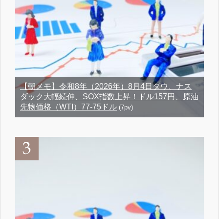
【朝メモ】令和8年（2026年）8月4日ダウ、ナス
ダック大幅続伸、SOX指数上昇！ドル157円、原油
先物価格（WTI）77-75ドル
(7pv)