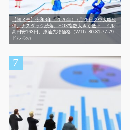
【朝メモ】令和8年（2026年）7月28日ダウ大幅続
伸、ナスダック続落、SOX指数大きく低下！ドル
高円安163円、原油先物価格（WTI）80-81-77-79
ドル
(6pv)