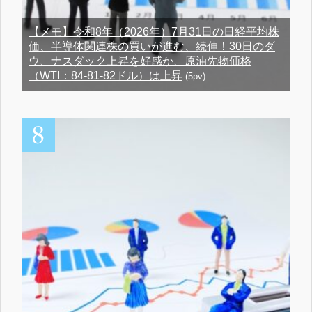
【メモ】令和8年（2026年）7月31日の日経平均株
価、半導体関連株の買いが進む、続伸！30日のダ
ウ、ナスダック上昇を好感か、原油先物価格
（WTI：84-81-82ドル）は上昇
(5pv)