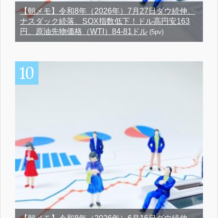
【朝メモ】令和8年（2026年）7月27日ダウ続伸、
ナスダック続落、SOX指数低下！ドル高円安163
円、原油先物価格（WTI）84-81ドル
(5pv)