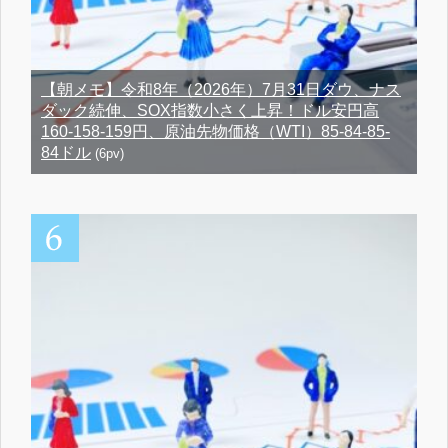
【朝メモ】令和8年（2026年）7月31日ダウ、ナス
ダック続伸、SOX指数小さく上昇！ドル安円高
160-158-159円、原油先物価格（WTI）85-84-85-
84ドル
(6pv)