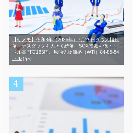
【朝メモ】令和8年（2026年）7月29日ダウ大幅反
落、ナスダックも大きく続落、SOX指数も低下！
ドル高円安163円、原油先物価格（WTI）84-85-84
ドル
(7pv)