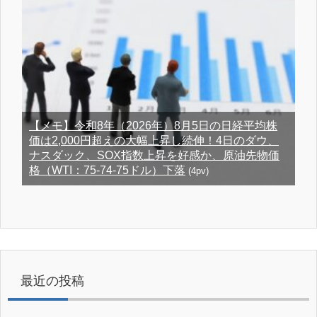
【メモ】令和8年（2026年）8月5日の日経平均株
価は2,000円超えの大幅上昇し続伸！4日のダウ、
ナスダック、SOX指数上昇を好感か、原油先物価
格（WTI：75-74-75ドル）下落
(4pv)
最近の投稿