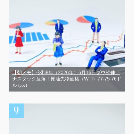
【朝メモ】令和8年（2026年）6月16日ダウ続伸、
ナスダック反落！原油先物価格（WTI）77-75-76ド
ル
(5pv)