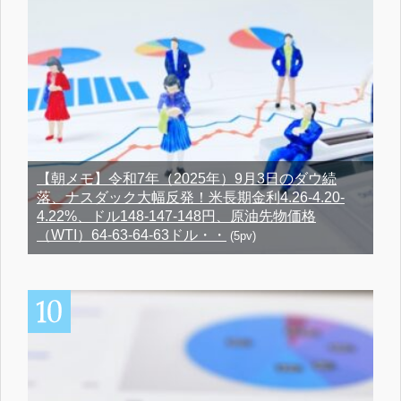
【朝メモ】令和7年（2025年）9月3日のダウ続
落、ナスダック大幅反発！米長期金利4.26-4.20-
4.22%、ドル148-147-148円、原油先物価格
（WTI）64-63-64-63ドル・・
(5pv)