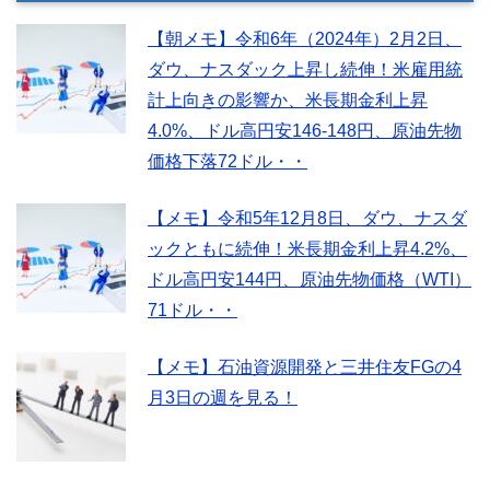
【朝メモ】令和6年（2024年）2月2日、
ダウ、ナスダック上昇し続伸！米雇用統
計上向きの影響か、米長期金利上昇
4.0%、ドル高円安146-148円、原油先物
価格下落72ドル・・
【メモ】令和5年12月8日、ダウ、ナスダ
ックともに続伸！米長期金利上昇4.2%、
ドル高円安144円、原油先物価格（WTI）
71ドル・・
【メモ】石油資源開発と三井住友FGの4
月3日の週を見る！