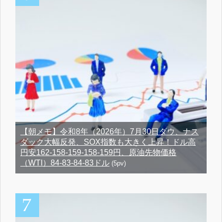
【朝メモ】令和8年（2026年）7月30日ダウ、ナス
ダック大幅反発、SOX指数も大きく上昇！ドル高
円安162-158-159-158-159円、原油先物価格
（WTI）84-83-84-83ドル
(5pv)