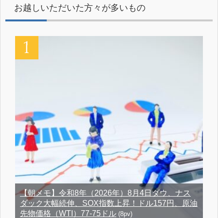
お越しいただいた方々が多いもの
【朝メモ】令和8年（2026年）8月4日ダウ、ナス
ダック大幅続伸、SOX指数上昇！ドル157円、原油
先物価格（WTI）77-75ドル
(8pv)