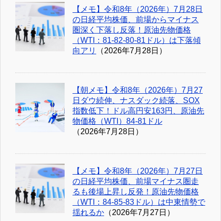
【メモ】令和8年（2026年）7月28日
の日経平均株価、前場からマイナス
圏深く下落し反落！原油先物価格
（WTI：81-82-80-81ドル）は下落傾
向アリ
（2026年7月28日）
【朝メモ】令和8年（2026年）7月27
日ダウ続伸、ナスダック続落、SOX
指数低下！ドル高円安163円、原油先
物価格（WTI）84-81ドル
（2026年7月28日）
【メモ】令和8年（2026年）7月27日
の日経平均株価、前場マイナス圏走
るも後場上昇し反発！原油先物価格
（WTI：84-85-83ドル）は中東情勢で
揺れるか
（2026年7月27日）