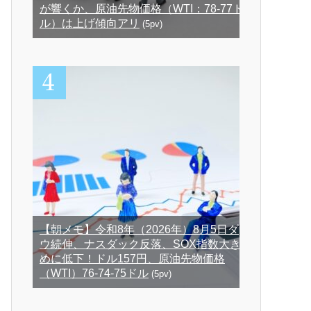
が響くか、原油先物価格（WTI：78-77ド
ル）は上げ傾向アリ
(5pv)
【朝メモ】令和8年（2026年）8月5日ダ
ウ続伸、ナスダック反落、SOX指数大き
めに低下！ドル157円、原油先物価格
（WTI）76-74-75ドル
(5pv)