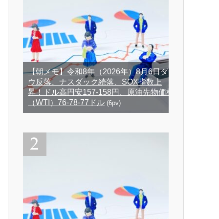
【朝メモ】令和8年（2026年）8月6日ダ
ウ反落、ナスダック続落、SOX指数上
昇！ドル高円安157-158円、原油先物価格
（WTI）76-78-77ドル
(6pv)