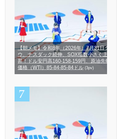
【朝メモ】令和8年（2026年）7月31日ダ
ウ、ナスダック続伸、SOX指数小さく上
昇！ドル安円高160-158-159円、原油先物
価格（WTI）85-84-85-84ドル
(3pv)