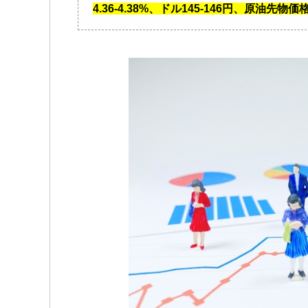
4.36-4.38%、ドル145-146円、原油先物価格