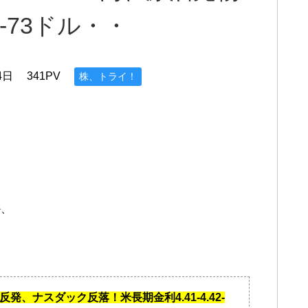
4-73ドル・・
4日
341PV
株、トライ！
か、
反発、ナスダック反落！米長期金利4.41-4.42-