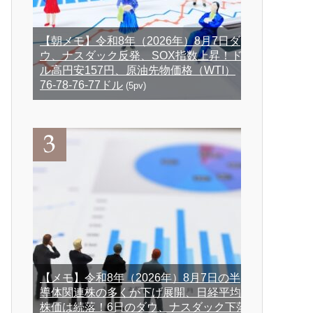
【朝メモ】令和8年（2026年）8月7日ダ
ウ、ナスダック反発、SOX指数上昇！ド
ル高円安157円、原油先物価格（WTI）
76-78-76-77ドル
(5pv)
【メモ】令和8年（2026年）8月7日の半
導体関連株の多くが下げ展開、日経平均
株価は続落！6日のダウ、ナスダック下落