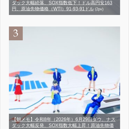
ダック大幅続落、SOX指数低下！ドル高円安163
円、原油先物価格（WTI）91-93-91ドル
(2pv)
【朝メモ】令和8年（2026年）6月29日ダウ、ナス
ダック大幅反発、SOX指数大幅上昇！原油先物価