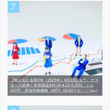
【朝メモ】令和7年（2025年）8月13日ダウ、ナス
ダック続伸！米長期金利4.24-4.22-4.25%、ドル
147円、原油先物価格（WTI）63-62ドル・・
(2pv)