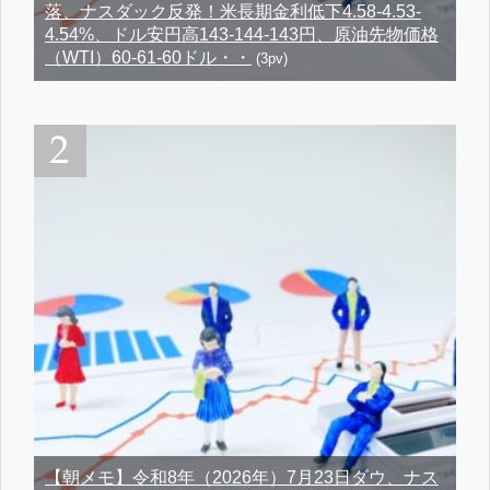
落、ナスダック反発！米長期金利低下4.58-4.53-
4.54%、ドル安円高143-144-143円、原油先物価格
（WTI）60-61-60ドル・・
(3pv)
【朝メモ】令和8年（2026年）7月23日ダウ、ナス