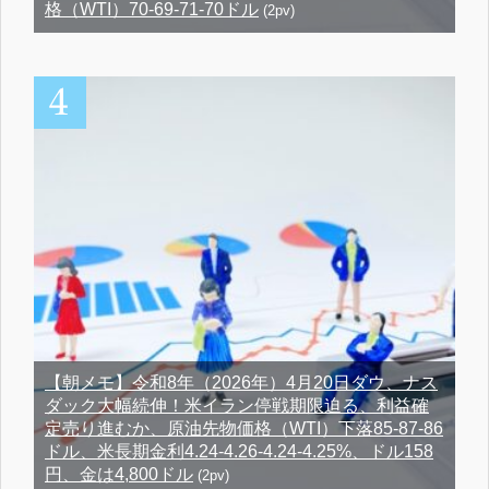
格（WTI）70-69-71-70ドル
(2pv)
【朝メモ】令和8年（2026年）4月20日ダウ、ナス
ダック大幅続伸！米イラン停戦期限迫る、利益確
定売り進むか、原油先物価格（WTI）下落85-87-86
ドル、米長期金利4.24-4.26-4.24-4.25%、ドル158
円、金は4,800ドル
(2pv)