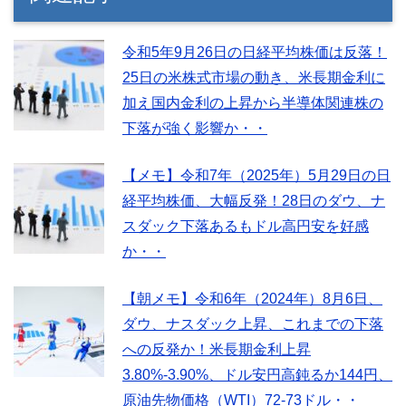
令和5年9月26日の日経平均株価は反落！
25日の米株式市場の動き、米長期金利に
加え国内金利の上昇から半導体関連株の
下落が強く影響か・・
【メモ】令和7年（2025年）5月29日の日
経平均株価、大幅反発！28日のダウ、ナ
スダック下落あるもドル高円安を好感
か・・
【朝メモ】令和6年（2024年）8月6日、
ダウ、ナスダック上昇、これまでの下落
への反発か！米長期金利上昇
3.80%-3.90%、ドル安円高鈍るか144円、
原油先物価格（WTI）72-73ドル・・