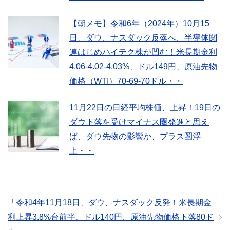
【朝メモ】令和6年（2024年）10月15
日、ダウ、ナスダック反落へ、半導体関
連はじめハイテク株が凹む！米長期金利
4.06-4.02-4.03%、ドル149円、原油先物
価格（WTI）70-69-70ドル・・
11月22日の日経平均株価、上昇！19日の
ダウ下落を受けマイナス圏発進と思え
ば、ダウ先物の影響か、プラス圏浮
上・・
「
令和4年11月18日、ダウ、ナスダック反発！米長期金
利上昇3.8%台前半、ドル140円、原油先物価格下落80ド