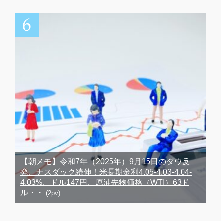
【朝メモ】令和7年（2025年）9月15日のダウ反
発、ナスダック続伸！米長期金利4.05-4.03-4.04-
4.03%、ドル147円、原油先物価格（WTI）63ド
ル・・
(2pv)