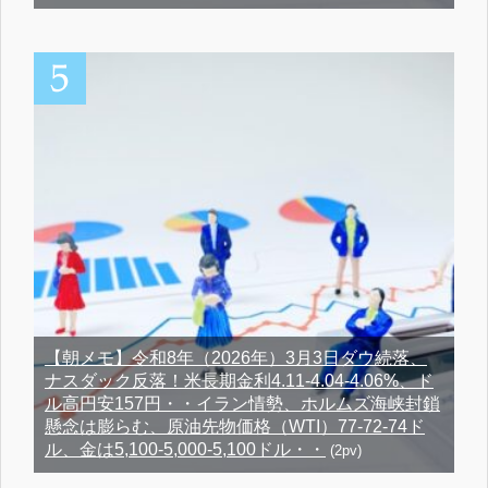
【朝メモ】令和8年（2026年）3月3日ダウ続落、
ナスダック反落！米長期金利4.11-4.04-4.06%、ド
ル高円安157円・・イラン情勢、ホルムズ海峡封鎖
懸念は膨らむ、原油先物価格（WTI）77-72-74ド
ル、金は5,100-5,000-5,100ドル・・
(2pv)