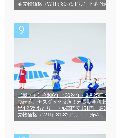
油先物価格（WTI：80-79ドル）下落
(4pv)
【朝メモ】令和6年（2024年）3月25日ダ
ウ続落、ナスダック反落！米長期金利上
昇4.25%あたり、ドル高円安151円、原油
先物価格（WTI）81-82ドル・・
(4pv)