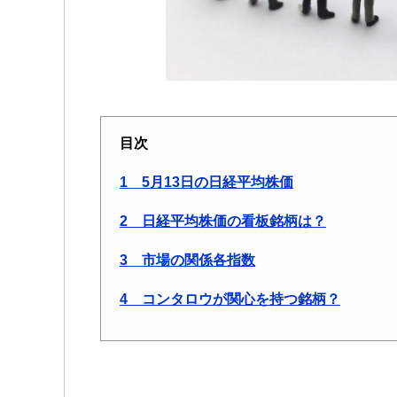
目次
1 5月13日の日経平均株価
2 日経平均株価の看板銘柄は？
3 市場の関係各指数
4 コンタロウが関心を持つ銘柄？