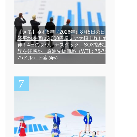
【メモ】令和8年（2026年）8月5日の日
経平均株価は2,000円超えの大幅上昇し続
伸！4日のダウ、ナスダック、SOX指数上
昇を好感か、原油先物価格（WTI：75-74-
75ドル）下落
(4pv)