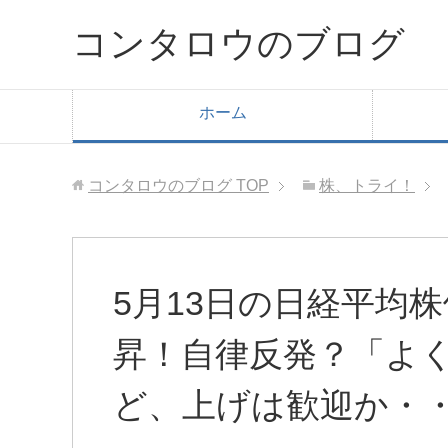
コンタロウのブログ
ホーム
コンタロウのブログ
TOP
株、トライ！
5月13日の日経平均
昇！自律反発？「よ
ど、上げは歓迎か・