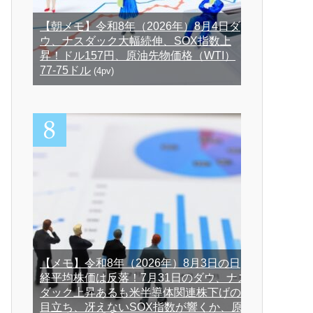
【朝メモ】令和8年（2026年）8月4日ダ
ウ、ナスダック大幅続伸、SOX指数上
昇！ドル157円、原油先物価格（WTI）
77-75ドル
(4pv)
【メモ】令和8年（2026年）8月3日の日
経平均株価は反落！7月31日のダウ、ナス
ダック上昇あるも米半導体関連株下げの
目立ち、冴えないSOX指数が響くか、原