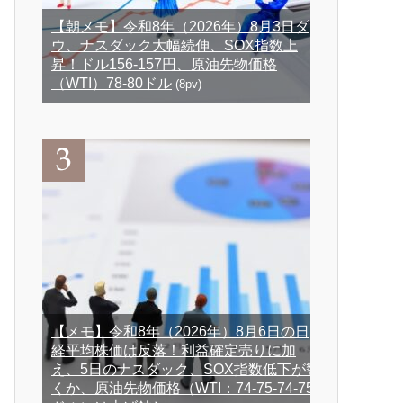
【朝メモ】令和8年（2026年）8月3日ダ
ウ、ナスダック大幅続伸、SOX指数上
昇！ドル156-157円、原油先物価格
（WTI）78-80ドル
(8pv)
【メモ】令和8年（2026年）8月6日の日
経平均株価は反落！利益確定売りに加
え、5日のナスダック、SOX指数低下が響
くか、原油先物価格（WTI：74-75-74-75