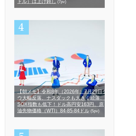
ドル）は上げ鈍し
(7pv)
【朝メモ】令和8年（2026年）7月29日ダ
ウ大幅反落、ナスダックも大きく続落、
SOX指数も低下！ドル高円安163円、原
油先物価格（WTI）84-85-84ドル
(5pv)