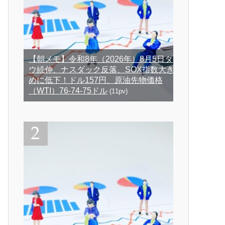
【朝メモ】令和8年（2026年）8月5日ダ
ウ続伸、ナスダック反落、SOX指数大き
めに低下！ドル157円、原油先物価格
（WTI）76-74-75ドル
(11pv)