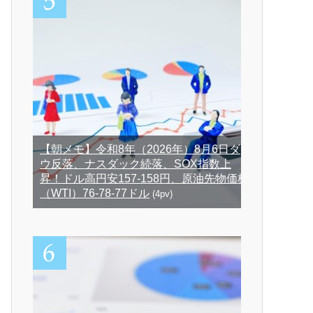
【朝メモ】令和8年（2026年）8月6日ダ
ウ反落、ナスダック続落、SOX指数上
昇！ドル高円安157-158円、原油先物価格
（WTI）76-78-77ドル
(4pv)