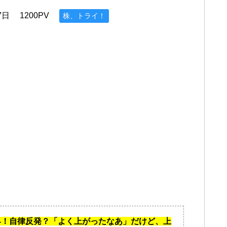
7日
1200PV
株、トライ！
昇！自律反発？「よく上がったなあ」だけど、上