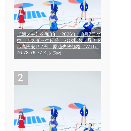
【朝メモ】令和8年（2026年）8月7日ダ
ウ、ナスダック反発、SOX指数上昇！ド
ル高円安157円、原油先物価格（WTI）
76-78-76-77ドル
(5pv)