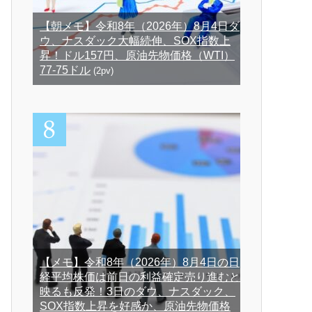
【朝メモ】令和8年（2026年）8月4日ダ
ウ、ナスダック大幅続伸、SOX指数上
昇！ドル157円、原油先物価格（WTI）
77-75ドル
(2pv)
【メモ】令和8年（2026年）8月4日の日
経平均株価は前日の利益確定売り進むと
映るも反発！3日のダウ、ナスダック、
SOX指数上昇を好感か、原油先物価格