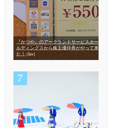
『かつや』のアークランドサービスホー
ルディングスから株主優待券がやって来
た！
(3pv)