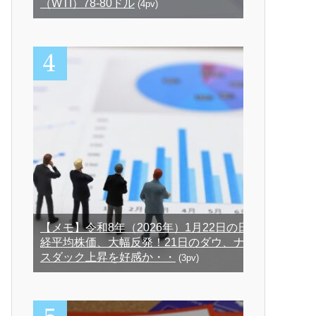
（WTI）78-80ドル
(4pv)
【メモ】令和8年（2026年）1月22日の日
経平均株価、大幅反発！21日のダウ、ナ
スダック上昇を好感か・・
(3pv)