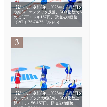
【朝メモ】令和8年（2026年）8月5日ダ
ウ続伸、ナスダック反落、SOX指数大き
めに低下！ドル157円、原油先物価格
（WTI）76-74-75ドル
(4pv)
【朝メモ】令和8年（2026年）8月3日ダ
ウ、ナスダック大幅続伸、SOX指数上
昇！ドル156-157円、原油先物価格