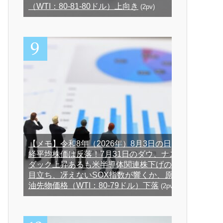
（WTI：80-81-80ドル）上向き
(2pv)
【メモ】令和8年（2026年）8月3日の日
経平均株価は反落！7月31日のダウ、ナス
ダック上昇あるも米半導体関連株下げの
目立ち、冴えないSOX指数が響くか、原
油先物価格（WTI：80-79ドル）下落
(2pv)