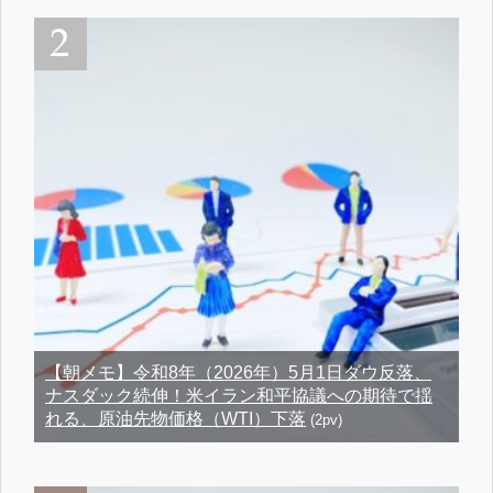
【朝メモ】令和8年（2026年）5月1日ダウ反落、
ナスダック続伸！米イラン和平協議への期待で揺
れる、原油先物価格（WTI）下落
(2pv)