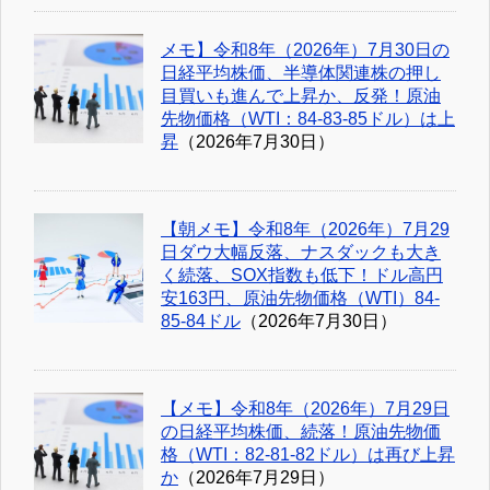
メモ】令和8年（2026年）7月30日の
日経平均株価、半導体関連株の押し
目買いも進んで上昇か、反発！原油
先物価格（WTI：84-83-85ドル）は上
昇
（2026年7月30日）
【朝メモ】令和8年（2026年）7月29
日ダウ大幅反落、ナスダックも大き
く続落、SOX指数も低下！ドル高円
安163円、原油先物価格（WTI）84-
85-84ドル
（2026年7月30日）
【メモ】令和8年（2026年）7月29日
の日経平均株価、続落！原油先物価
格（WTI：82-81-82ドル）は再び上昇
か
（2026年7月29日）