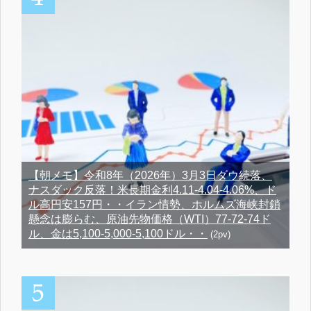
【朝メモ】令和8年（2026年）3月3日ダウ続落、
ナスダック反落！米長期金利4.11-4.04-4.06%、ド
ル高円安157円・・イラン情勢、ホルムズ海峡封鎖
懸念は膨らむ、原油先物価格（WTI）77-72-74ド
ル、金は5,100-5,000-5,100ドル・・
(2pv)