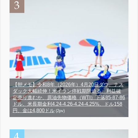
【朝メモ】令和8年（2026年）4月20日ダウ、ナス
ダック大幅続伸！米イラン停戦期限迫る、利益確
定売り進むか、原油先物価格（WTI）下落85-87-86
ドル、米長期金利4.24-4.26-4.24-4.25%、ドル158
円、金は4,800ドル
(2pv)