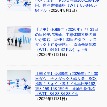
小さく上昇！ドル安円高160-158-159
円、原油先物価格（WTI）85-84-85-
84ドル
（2026年8月1日）
【メモ】令和8年（2026年）7月31日
の日経平均株価、半導体関連株の買
いが進む、続伸！30日のダウ、ナス
ダック上昇を好感か、原油先物価格
（WTI：84-81-82ドル）は上昇
（2026年7月31日）
【朝メモ】令和8年（2026年）7月30
日ダウ、ナスダック大幅反発、SOX
指数も大きく上昇！ドル高円安162-
158-159-158-159円、原油先物価格
（WTI）84-83-84-83ドル
（2026年7月31日）