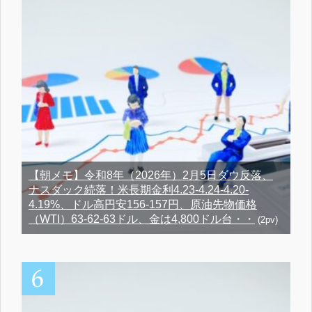
【朝メモ】令和8年（2026年）2月5日ダウ反落、
ナスダック続落！米長期金利4.23-4.24-4.20-
4.19%、ドル高円安156-157円、原油先物価格
（WTI）63-62-63ドル、金は4,800ドル台・・
(2pv)