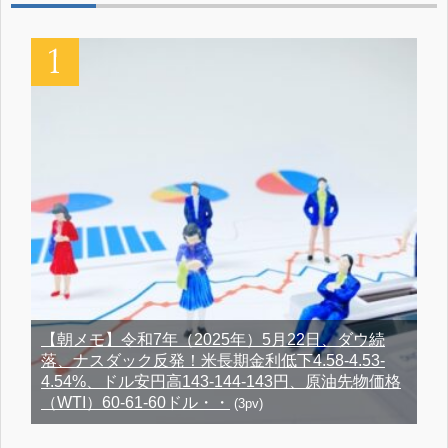
【朝メモ】令和7年（2025年）5月22日、ダウ続
落、ナスダック反発！米長期金利低下4.58-4.53-
4.54%、ドル安円高143-144-143円、原油先物価格
（WTI）60-61-60ドル・・
(3pv)