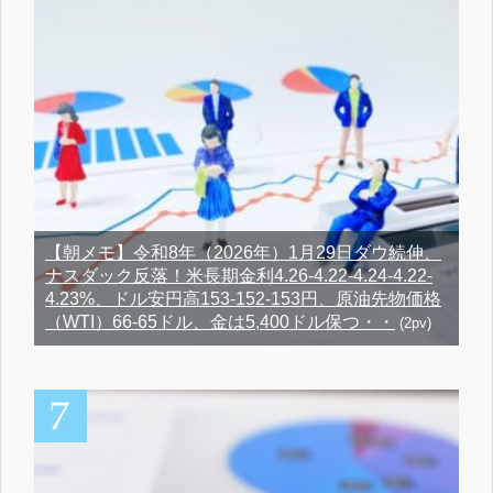
【朝メモ】令和8年（2026年）1月29日ダウ続伸、
ナスダック反落！米長期金利4.26-4.22-4.24-4.22-
4.23%、ドル安円高153-152-153円、原油先物価格
（WTI）66-65ドル、金は5,400ドル保つ・・
(2pv)