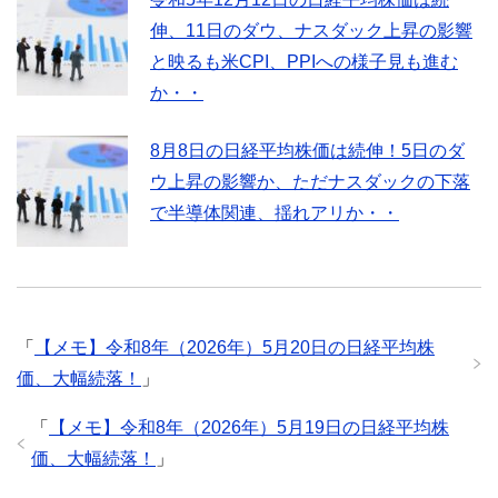
伸、11日のダウ、ナスダック上昇の影響
と映るも米CPI、PPIへの様子見も進む
か・・
8月8日の日経平均株価は続伸！5日のダ
ウ上昇の影響か、ただナスダックの下落
で半導体関連、揺れアリか・・
「
【メモ】令和8年（2026年）5月20日の日経平均株
価、大幅続落！
」
「
【メモ】令和8年（2026年）5月19日の日経平均株
価、大幅続落！
」