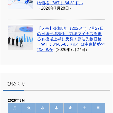
物価格（WTI）84-81ドル
（2026年7月28日）
【メモ】令和8年（2026年）7月27日
の日経平均株価、前場マイナス圏走
るも後場上昇し反発！原油先物価格
（WTI：84-85-83ドル）は中東情勢で
揺れるか
（2026年7月27日）
ひめくり
2026年8月
月
火
水
木
金
土
日