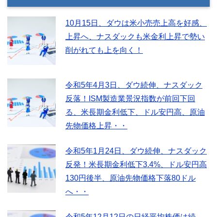
10月15日、ダウは米小売売上高を好感、
上昇へ、ナスダックも米金利上昇で勢い
削がれても上を向く！
令和5年4月3日、ダウ続伸、ナスダック
反落！ISM製造業景況指数が前回下回
る、米長期金利低下、ドル安円高、原油
先物価格上昇・・
令和5年1月24日、ダウ続伸、ナスダック
反発！米長期金利低下3.4%、ドル安円高
130円後半、原油先物価格下落80ドル
へ・・
令和5年12月12日の日経平均株価は続