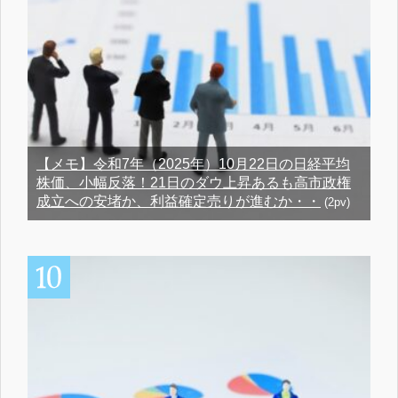
【メモ】令和7年（2025年）10月22日の日経平均
株価、小幅反落！21日のダウ上昇あるも高市政権
成立への安堵か、利益確定売りが進むか・・
(2pv)