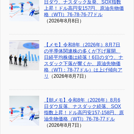
日ダウ、ナスダック反発、SOX指数
上昇！ドル高円安157円、原油先物価
格（WTI）76-78-76-77ドル
（2026年8月8日）
【メモ】令和8年（2026年）8月7日
の半導体関連株の多くが下げ展開、
日経平均株価は続落！6日のダウ、ナ
スダック下落が響くか、原油先物価
格（WTI：78-77ドル）は上げ傾向ア
リ
（2026年8月7日）
【朝メモ】令和8年（2026年）8月6
日ダウ反落、ナスダック続落、SOX
指数上昇！ドル高円安157-158円、原
油先物価格（WTI）76-78-77ドル
（2026年8月7日）