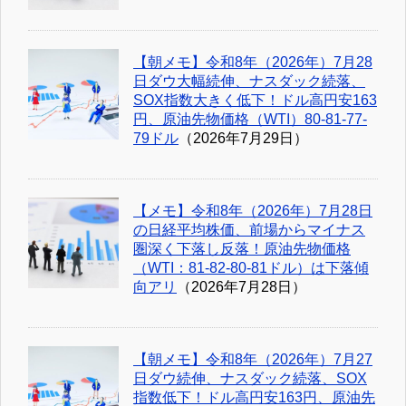
【朝メモ】令和8年（2026年）7月28
日ダウ大幅続伸、ナスダック続落、
SOX指数大きく低下！ドル高円安163
円、原油先物価格（WTI）80-81-77-
79ドル
（2026年7月29日）
【メモ】令和8年（2026年）7月28日
の日経平均株価、前場からマイナス
圏深く下落し反落！原油先物価格
（WTI：81-82-80-81ドル）は下落傾
向アリ
（2026年7月28日）
【朝メモ】令和8年（2026年）7月27
日ダウ続伸、ナスダック続落、SOX
指数低下！ドル高円安163円、原油先