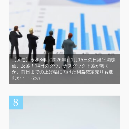
【メモ】令和8年（2026年）1月15日の日経平均株
価、反落！14日のダウ、ナスダック下落が響く
か、前日までの上げ幅に向けた利益確定売りも進
むか・・
(2pv)