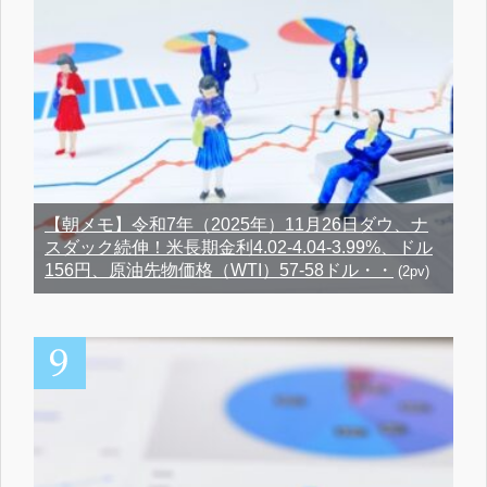
【朝メモ】令和7年（2025年）11月26日ダウ、ナ
スダック続伸！米長期金利4.02-4.04-3.99%、ドル
156円、原油先物価格（WTI）57-58ドル・・
(2pv)