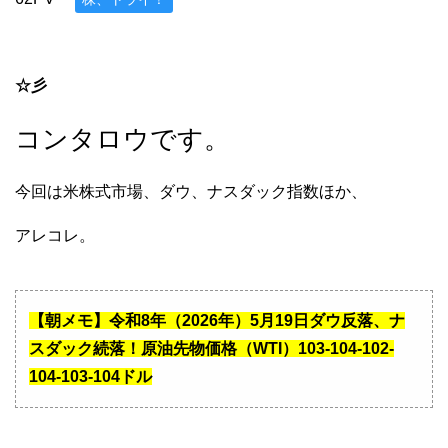
☆彡
コンタロウです。
今回は米株式市場、ダウ、ナスダック指数ほか、
アレコレ。
【朝メモ】令和8年（2026年）5月19日ダウ反落、ナ
スダック続落！原油先物価格（WTI）103-104-102-
104-103-104ドル