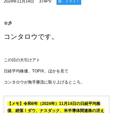
2024年11月14日
374PV
株、トライ！
☆彡
コンタロウです。
この日の大引けアト
日経平均株価、TOPIX、ほかを見て
コンタロウが無手勝流に取り上げるところ。
【メモ】令和6年（2024年）11月14日の日経平均株
価、続落！ダウ、ナスダック、米半導体関連株の冴え