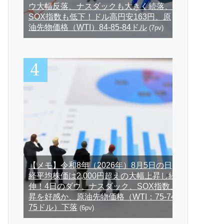
ウ大幅反落、ナスダックも大きく続落、
SOX指数も低下！ドル高円安163円、原
油先物価格（WTI）84-85-84ドル
(7pv)
【メモ】令和8年（2026年）8月5日の日
経平均株価は2,000円超えの大幅上昇し続
伸！4日のダウ、ナスダック、SOX指数上
昇を好感か、原油先物価格（WTI：75-74-
75ドル）下落
(6pv)