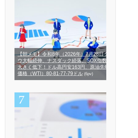
【朝メモ】令和8年（2026年）7月28日ダ
ウ大幅続伸、ナスダック続落、SOX指数
大きく低下！ドル高円安163円、原油先物
価格（WTI）80-81-77-79ドル
(6pv)