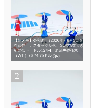
【朝メモ】令和8年（2026年）8月5日ダ
ウ続伸、ナスダック反落、SOX指数大き
めに低下！ドル157円、原油先物価格
（WTI）76-74-75ドル
(9pv)