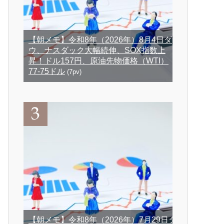
【朝メモ】令和8年（2026年）8月4日ダ
ウ、ナスダック大幅続伸、SOX指数上
昇！ドル157円、原油先物価格（WTI）
77-75ドル
(7pv)
【朝メモ】令和8年（2026年）7月29日ダ