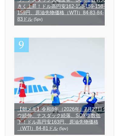
きく上昇！ドル高円安162-158-159-158-
159円、原油先物価格（WTI）84-83-84-
83ドル
(5pv)
【朝メモ】令和8年（2026年）7月27日ダ
ウ続伸、ナスダック続落、SOX指数低
下！ドル高円安163円、原油先物価格
（WTI）84-81ドル
(5pv)