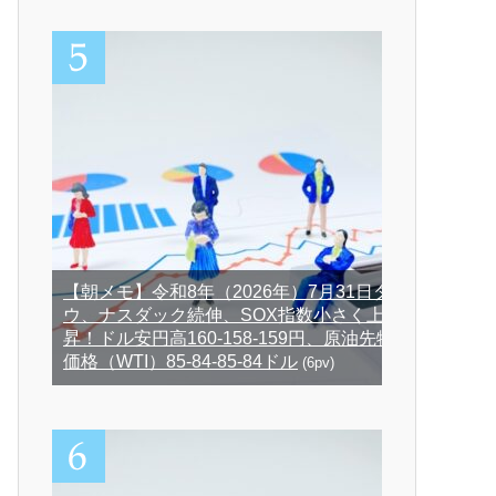
【朝メモ】令和8年（2026年）7月31日ダ
ウ、ナスダック続伸、SOX指数小さく上
昇！ドル安円高160-158-159円、原油先物
価格（WTI）85-84-85-84ドル
(6pv)