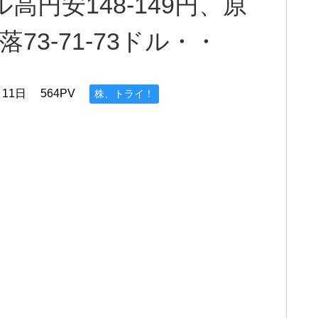
、ドル高円安148-149円、原
73-71-73ドル・・
月11日
564PV
株、トライ！