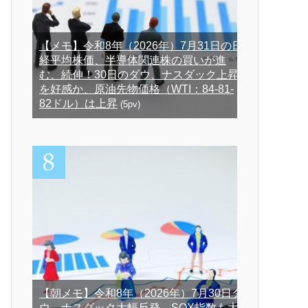
【メモ】令和8年（2026年）7月31日の日
経平均株価、半導体関連株の買いが進
む、続伸！30日のダウ、ナスダック上昇
を好感か、原油先物価格（WTI：84-81-
82ドル）は上昇
(5pv)
【朝メモ】令和8年（2026年）7月30日ダ
ウ、ナスダック大幅反発、SOX指数も大