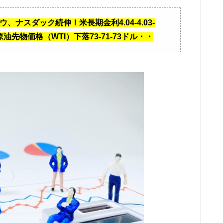
、ナスダック続伸！米長期金利4.04-4.03-
9円、原油先物価格（WTI）下落73-71-73ドル・・