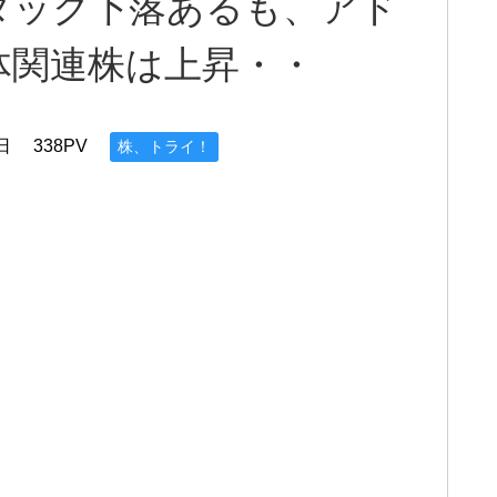
ダック下落あるも、アド
体関連株は上昇・・
日
338PV
株、トライ！