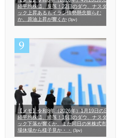
経平均株価、反落！22日のダウ、ナスダ
ック上昇あるもイラン情勢懸念膨らむ
か、原油上昇が響くか
(3pv)
【メモ】令和8年（2026年）1月19日の日
経平均株価、続落！16日のダウ、ナスダ
ック下落が響くか、また同日の米株式市
場休場から様子見か・・
(3pv)