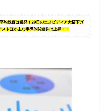
日経平均株価は反発！29日のエヌビディア大幅下げ
テストほか主な半導体関連株は上昇・・