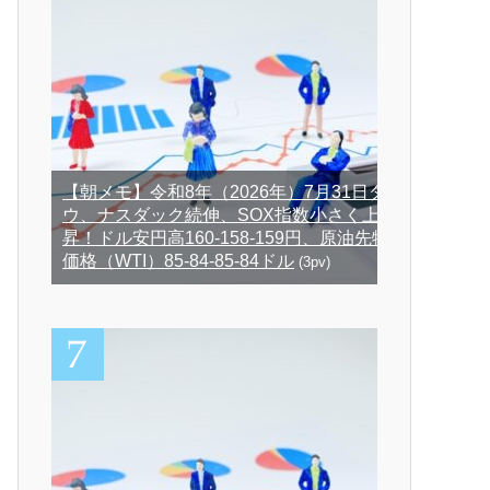
【朝メモ】令和8年（2026年）7月31日ダ
ウ、ナスダック続伸、SOX指数小さく上
昇！ドル安円高160-158-159円、原油先物
価格（WTI）85-84-85-84ドル
(3pv)