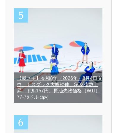
【朝メモ】令和8年（2026年）8月4日ダ
ウ、ナスダック大幅続伸、SOX指数上
昇！ドル157円、原油先物価格（WTI）
77-75ドル
(3pv)