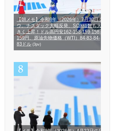
【朝メモ】令和8年（2026年）7月30日ダ
ウ、ナスダック大幅反発、SOX指数も大
きく上昇！ドル高円安162-158-159-158-
159円、原油先物価格（WTI）84-83-84-
83ドル
(3pv)
【メモ】令和8年（2026年）4月23日の日