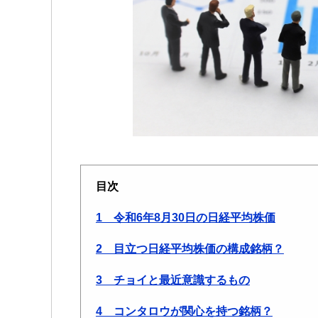
目次
1 令和6年8月30日の日経平均株価
2 目立つ日経平均株価の構成銘柄？
3 チョイと最近意識するもの
4 コンタロウが関心を持つ銘柄？