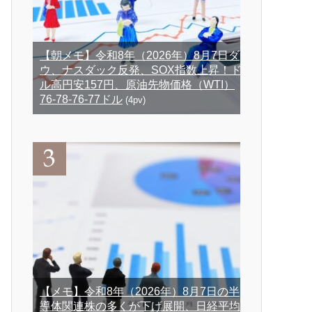
【朝メモ】令和8年（2026年）8月7日ダ
ウ、ナスダック反発、SOX指数上昇！ド
ル高円安157円、原油先物価格（WTI）
76-78-76-77ドル
(4pv)
【メモ】令和8年（2026年）8月7日の半
導体関連株の多くが下げ展開、日経平均