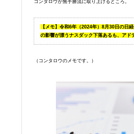
コンタロウが無手勝流に取り上げるところ。
【メモ】令和6年（2024年）8月30日の
の影響が漂うナスダック下落あるも、アド
（コンタロウのメモです。）