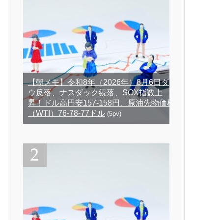
【朝メモ】令和8年（2026年）8月6日ダ
ウ反落、ナスダック続落、SOX指数上
昇！ドル高円安157-158円、原油先物価格
（WTI）76-78-77ドル
(5pv)