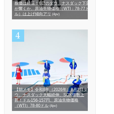
株価は続落！6日のダウ、ナスダック下落
が響くか、原油先物価格（WTI：78-77ド
ル）は上げ傾向アリ
(4pv)
【朝メモ】令和8年（2026年）8月3日ダ
ウ、ナスダック大幅続伸、SOX指数上
昇！ドル156-157円、原油先物価格
（WTI）78-80ドル
(4pv)