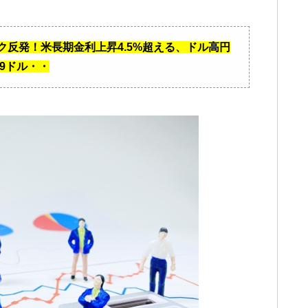
ク反発！米長期金利上昇4.5%超える、ドル高円
89ドル・・