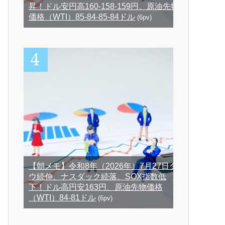
昇！ドル安円高160-158-159円、原油先物
価格（WTI）85-84-85-84ドル
(6pv)
【朝メモ】令和8年（2026年）7月27日ダ
ウ続伸、ナスダック続落、SOX指数低
下！ドル高円安163円、原油先物価格
（WTI）84-81ドル
(6pv)