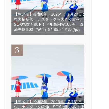
【朝メモ】令和8年（2026年）7月29日ダ
ウ大幅反落、ナスダックも大きく続落、
SOX指数も低下！ドル高円安163円、原
油先物価格（WTI）84-85-84ドル
(7pv)
【朝メモ】令和8年（2026年）7月31日ダ
ウ、ナスダック続伸、SOX指数小さく上