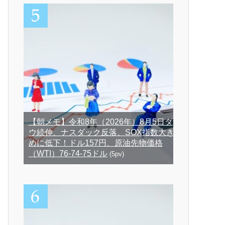
【朝メモ】令和8年（2026年）8月5日ダ
ウ続伸、ナスダック反落、SOX指数大き
めに低下！ドル157円、原油先物価格
（WTI）76-74-75ドル
(5pv)