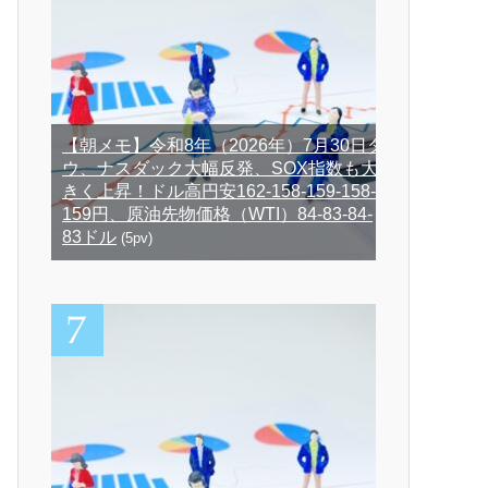
【朝メモ】令和8年（2026年）7月30日ダ
ウ、ナスダック大幅反発、SOX指数も大
きく上昇！ドル高円安162-158-159-158-
159円、原油先物価格（WTI）84-83-84-
83ドル
(5pv)