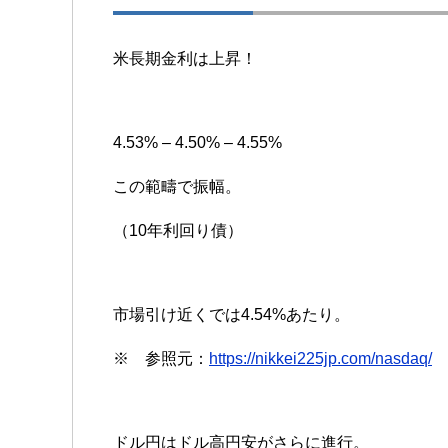
米長期金利は上昇！
4.53% – 4.50% – 4.55%
この範疇で振幅。
（10年利回り債）
市場引け近くでは4.54%あたり。
※ 参照元：
https://nikkei225jp.com/nasdaq/
ドル円はドル高円安がさらに進行。