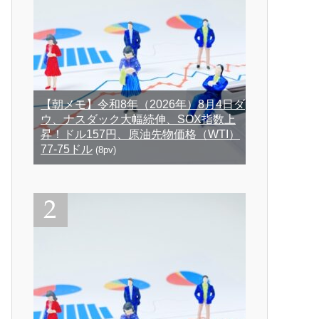
【朝メモ】令和8年（2026年）8月4日ダ
ウ、ナスダック大幅続伸、SOX指数上
昇！ドル157円、原油先物価格（WTI）
77-75ドル
(8pv)