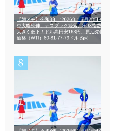
【朝メモ】令和8年（2026年）7月28日ダ
ウ大幅続伸、ナスダック続落、SOX指数
大きく低下！ドル高円安163円、原油先物
価格（WTI）80-81-77-79ドル
(5pv)
【朝メモ】令和8年（2026年）6月16日ダ