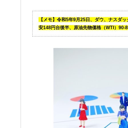
【メモ】令和5年9月25日、ダウ、ナスダッ
安148円台後半、原油先物価格（WTI）90-