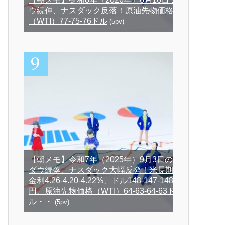
ウ続伸、ナスダック反落！原油先物価格
（WTI）77-75-76ドル
(5pv)
【朝メモ】令和7年（2025年）9月3日の
ダウ続落、ナスダック大幅反発！米長期
金利4.26-4.20-4.22%、ドル148-147-148
円、原油先物価格（WTI）64-63-64-63ド
ル・・
(5pv)