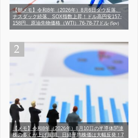
【朝メモ】令和8年（2026年）8月6日ダウ反落、
ナスダック続落、SOX指数上昇！ドル高円安157-
158円、原油先物価格（WTI）76-78-77ドル
(5pv)
【メモ】令和8年（2026年）8月10日の半導体関連
株の多くが上げ展開、日経平均株価は大幅反発！7