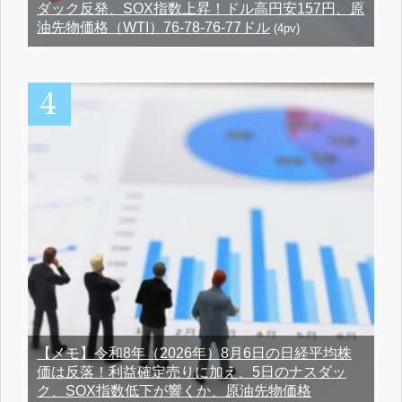
ダック反発、SOX指数上昇！ドル高円安157円、原
油先物価格（WTI）76-78-76-77ドル
(4pv)
【メモ】令和8年（2026年）8月6日の日経平均株
価は反落！利益確定売りに加え、5日のナスダッ
ク、SOX指数低下が響くか、原油先物価格