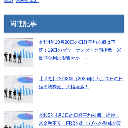
指数
,
米長期金利
関連記事
令和4年10月20日の日経平均株価は下
落！19日のダウ、ナスダック両指数、米
長期金利の影響大か・・
【メモ】令和8年（2026年）5月20日の日
経平均株価、大幅続落！
令和5年4月3日の日経平均株価、続伸！
米金融不安、FRBの利上げへの警戒が緩