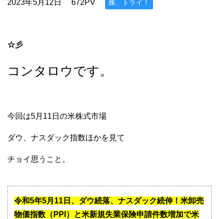
2023年5月12日
672PV
株、トライ！
☆彡
コンタロウです。
今回は5月11日の米株式市場
ダウ、ナスダック指数ほかを見て
チョイ思うこと。
令和5年5月11日、ダウ続落、ナスダック続伸！米卸売
物価指数（PPI）と米新規失業保険申請件数増加で米