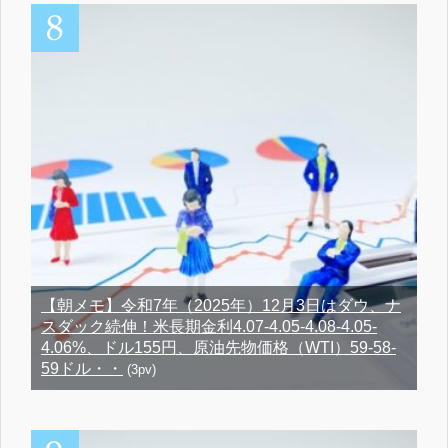
【朝メモ】令和7年（2025年）12月3日はダウ、ナ
スダック続伸！米長期金利4.07-4.05-4.08-4.05-
4.06%、ドル155円、原油先物価格（WTI）59-58-
59ドル・・
(3pv)