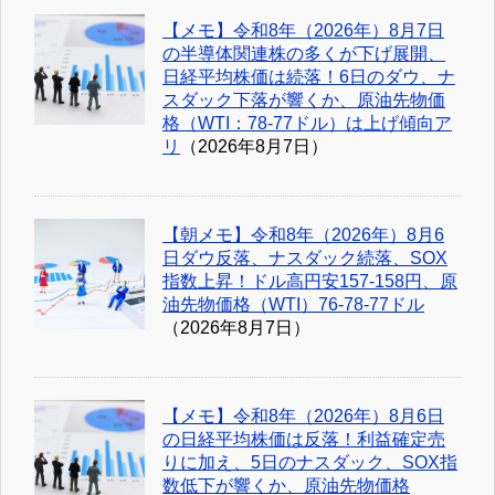
【メモ】令和8年（2026年）8月7日
の半導体関連株の多くが下げ展開、
日経平均株価は続落！6日のダウ、ナ
スダック下落が響くか、原油先物価
格（WTI：78-77ドル）は上げ傾向ア
リ
（2026年8月7日）
【朝メモ】令和8年（2026年）8月6
日ダウ反落、ナスダック続落、SOX
指数上昇！ドル高円安157-158円、原
油先物価格（WTI）76-78-77ドル
（2026年8月7日）
【メモ】令和8年（2026年）8月6日
の日経平均株価は反落！利益確定売
りに加え、5日のナスダック、SOX指
数低下が響くか、原油先物価格