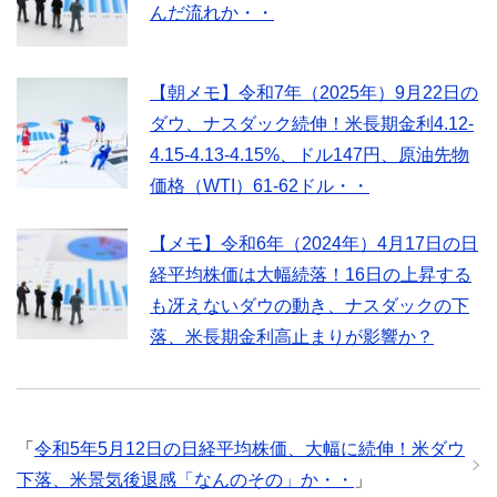
んだ流れか・・
【朝メモ】令和7年（2025年）9月22日の
ダウ、ナスダック続伸！米長期金利4.12-
4.15-4.13-4.15%、ドル147円、原油先物
価格（WTI）61-62ドル・・
【メモ】令和6年（2024年）4月17日の日
経平均株価は大幅続落！16日の上昇する
も冴えないダウの動き、ナスダックの下
落、米長期金利高止まりが影響か？
「
令和5年5月12日の日経平均株価、大幅に続伸！米ダウ
下落、米景気後退感「なんのその」か・・
」