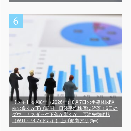
【メモ】令和8年（2026年）8月7日の半導体関連
株の多くが下げ展開、日経平均株価は続落！6日の
ダウ、ナスダック下落が響くか、原油先物価格
（WTI：78-77ドル）は上げ傾向アリ
(3pv)