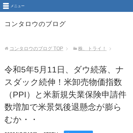
メニュー
コンタロウのブログ
コンタロウのブログ
TOP
株、トライ！
令和5年5月11日、ダウ続落、ナ
スダック続伸！米卸売物価指数
（PPI）と米新規失業保険申請件
数増加で米景気後退懸念が膨ら
むか・・