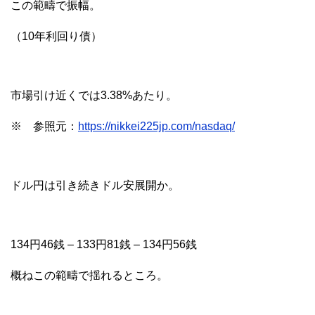
この範疇で振幅。
（10年利回り債）
市場引け近くでは3.38%あたり。
※ 参照元：
https://nikkei225jp.com/nasdaq/
ドル円は引き続きドル安展開か。
134円46銭 – 133円81銭 – 134円56銭
概ねこの範疇で揺れるところ。