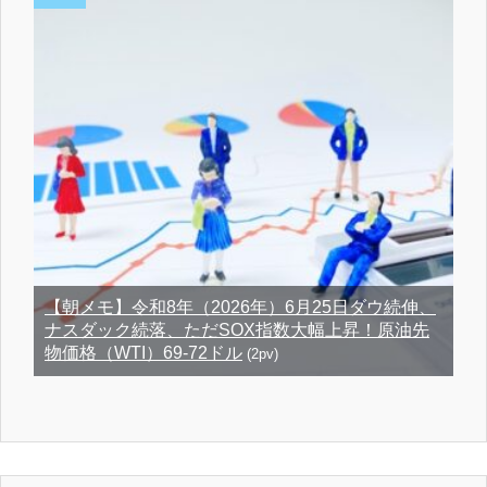
【朝メモ】令和8年（2026年）6月25日ダウ続伸、
ナスダック続落、ただSOX指数大幅上昇！原油先
物価格（WTI）69-72ドル
(2pv)