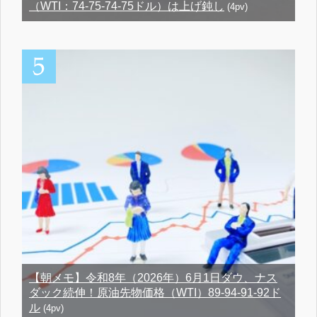
（WTI：74-75-74-75ドル）は上げ鈍し
(4pv)
【朝メモ】令和8年（2026年）6月1日ダウ、ナス
ダック続伸！原油先物価格（WTI）89-94-91-92ド
ル
(4pv)