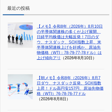
最近の投稿
【メモ】令和8年（2026年）8月10日
の半導体関連株の多くが上げ展開、
日経平均株価は大幅反発！7日のダ
ウ、ナスダック、SOX指数上昇、米
半導体関連株上げを好感か、原油先
物価格（WTI：78-79-77-78ドル）は
上げ傾向アリ
（2026年8月10日）
【朝メモ】令和8年（2026年）8月7
日ダウ、ナスダック反発、SOX指数
上昇！ドル高円安157円、原油先物価
格（WTI）76-78-76-77ドル
（2026年8月8日）