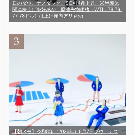
日のダウ、ナスダック、SOX指数上昇、米半導体
関連株上げを好感か、原油先物価格（WTI：78-79-
77-78ドル）は上げ傾向アリ
(4pv)
【朝メモ】令和8年（2026年）8月7日ダウ、ナス