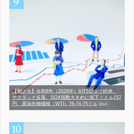
【朝メモ】令和8年（2026年）8月5日ダウ続伸、
ナスダック反落、SOX指数大きめに低下！ドル157
円、原油先物価格（WTI）76-74-75ドル
(2pv)