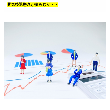
景気後退懸念が膨らむか・・