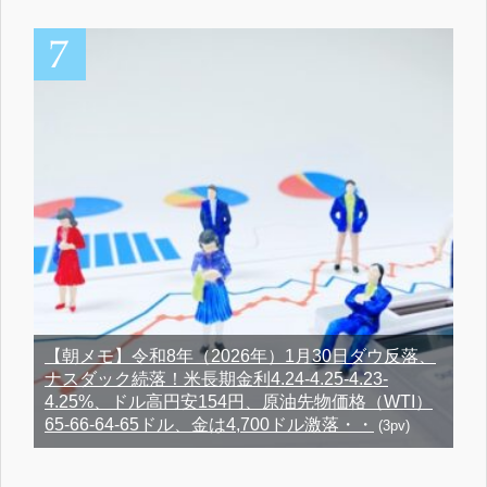
【朝メモ】令和8年（2026年）1月30日ダウ反落、
ナスダック続落！米長期金利4.24-4.25-4.23-
4.25%、ドル高円安154円、原油先物価格（WTI）
65-66-64-65ドル、金は4,700ドル激落・・
(3pv)