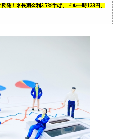
反発！米長期金利3.7%半ば、ドル一時133円、