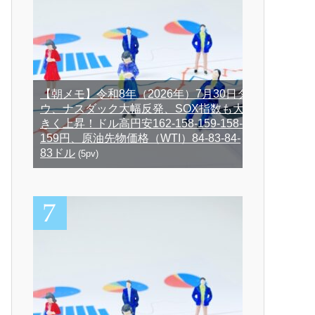
【朝メモ】令和8年（2026年）7月30日ダ
ウ、ナスダック大幅反発、SOX指数も大
きく上昇！ドル高円安162-158-159-158-
159円、原油先物価格（WTI）84-83-84-
83ドル
(5pv)