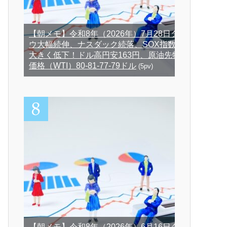
【朝メモ】令和8年（2026年）7月28日ダ
ウ大幅続伸、ナスダック続落、SOX指数
大きく低下！ドル高円安163円、原油先物
価格（WTI）80-81-77-79ドル
(5pv)
【朝メモ】令和8年（2026年）6月16日ダ