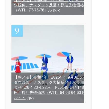
ウ続伸、ナスダック反落！原油先物価格
（WTI）77-75-76ドル
(5pv)
【朝メモ】令和7年（2025年）9月3日の
ダウ続落、ナスダック大幅反発！米長期
金利4.26-4.20-4.22%、ドル148-147-148
円、原油先物価格（WTI）64-63-64-63ド
ル・・
(5pv)