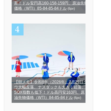
昇！ドル安円高160-158-159円、原油先物
価格（WTI）85-84-85-84ドル
(6pv)
【朝メモ】令和8年（2026年）7月29日ダ
ウ大幅反落、ナスダックも大きく続落、
SOX指数も低下！ドル高円安163円、原
油先物価格（WTI）84-85-84ドル
(6pv)