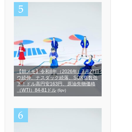
【朝メモ】令和8年（2026年）7月27日ダ
ウ続伸、ナスダック続落、SOX指数低
下！ドル高円安163円、原油先物価格
（WTI）84-81ドル
(6pv)