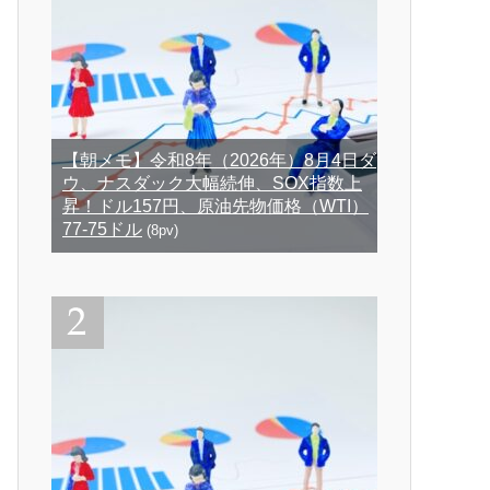
【朝メモ】令和8年（2026年）8月4日ダ
ウ、ナスダック大幅続伸、SOX指数上
昇！ドル157円、原油先物価格（WTI）
77-75ドル
(8pv)