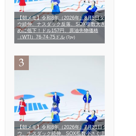
【朝メモ】令和8年（2026年）8月5日ダ
ウ続伸、ナスダック反落、SOX指数大き
めに低下！ドル157円、原油先物価格
（WTI）76-74-75ドル
(7pv)
【朝メモ】令和8年（2026年）7月31日ダ
ウ、ナスダック続伸、SOX指数小さく上