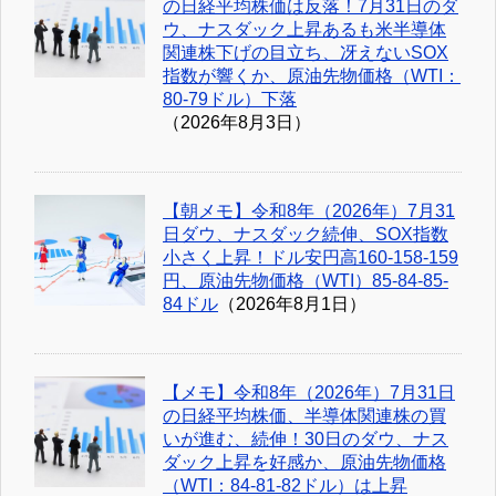
の日経平均株価は反落！7月31日のダ
ウ、ナスダック上昇あるも米半導体
関連株下げの目立ち、冴えないSOX
指数が響くか、原油先物価格（WTI：
80-79ドル）下落
（2026年8月3日）
【朝メモ】令和8年（2026年）7月31
日ダウ、ナスダック続伸、SOX指数
小さく上昇！ドル安円高160-158-159
円、原油先物価格（WTI）85-84-85-
84ドル
（2026年8月1日）
【メモ】令和8年（2026年）7月31日
の日経平均株価、半導体関連株の買
いが進む、続伸！30日のダウ、ナス
ダック上昇を好感か、原油先物価格
（WTI：84-81-82ドル）は上昇