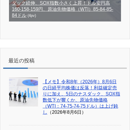
ダック続伸、SOX指数小さく上昇！ドル安円高
160-158-159円、原油先物価格（WTI）85-84-85-
84ドル
(4pv)
最近の投稿
【メモ】令和8年（2026年）8月6日
の日経平均株価は反落！利益確定売
りに加え、5日のナスダック、SOX指
数低下が響くか、原油先物価格
（WTI：74-75-74-75ドル）は上げ鈍
し
（2026年8月6日）