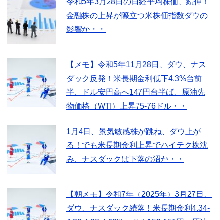
令和5年3月28日の日経平均株価、続伸！
金融株の上昇が際立つ米株価指数ダウの
影響か・・
【メモ】令和5年11月28日、ダウ、ナス
ダック反発！米長期金利低下4.3%台前
半、ドル安円高へ147円台半ば、原油先
物価格（WTI）上昇75-76ドル・・
1月4日、景気敏感株が跳ね、ダウ上が
る！でも米長期金利上昇でハイテク株沈
み、ナスダックは下落の沼か・・
【朝メモ】令和7年（2025年）3月27日、
ダウ、ナスダック続落！米長期金利4.34-