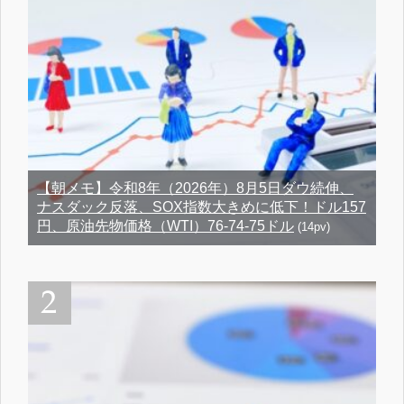
【朝メモ】令和8年（2026年）8月5日ダウ続伸、
ナスダック反落、SOX指数大きめに低下！ドル157
円、原油先物価格（WTI）76-74-75ドル
(14pv)