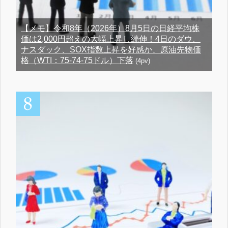
【メモ】令和8年（2026年）8月5日の日経平均株
価は2,000円超えの大幅上昇し続伸！4日のダウ、
ナスダック、SOX指数上昇を好感か、原油先物価
格（WTI：75-74-75ドル）下落
(4pv)