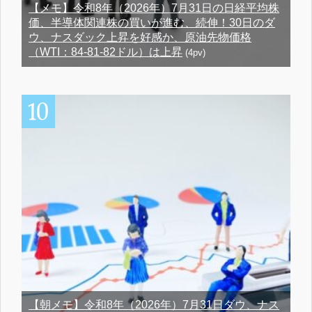
【メモ】令和8年（2026年）7月31日の日経平均株
価、半導体関連株の買いが進む、続伸！30日のダ
ウ、ナスダック上昇を好感か、原油先物価格
（WTI：84-81-82ドル）は上昇
(4pv)
【朝メモ】令和8年（2026年）7月31日ダウ、ナス