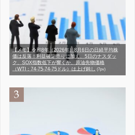
【メモ】令和8年（2026年）8月6日の日経平均株
価は反落！利益確定売りに加え、5日のナスダッ
ク、SOX指数低下が響くか、原油先物価格
（WTI：74-75-74-75ドル）は上げ鈍し
(7pv)