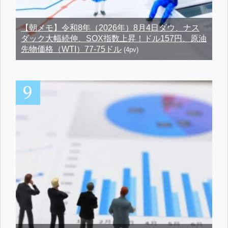
【朝メモ】令和8年（2026年）8月4日ダウ、ナス
ダック大幅続伸、SOX指数上昇！ドル157円、原油
先物価格（WTI）77-75ドル
(4pv)