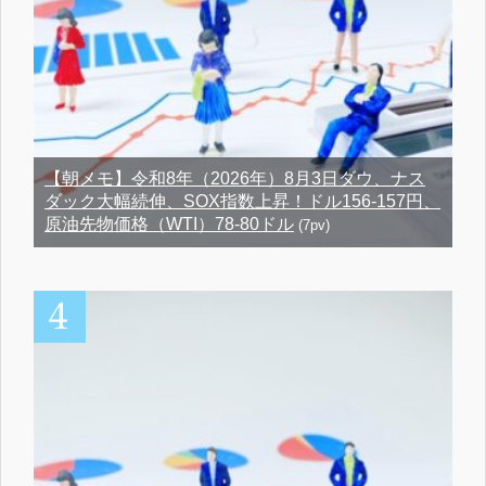
【朝メモ】令和8年（2026年）8月3日ダウ、ナス
ダック大幅続伸、SOX指数上昇！ドル156-157円、
原油先物価格（WTI）78-80ドル
(7pv)