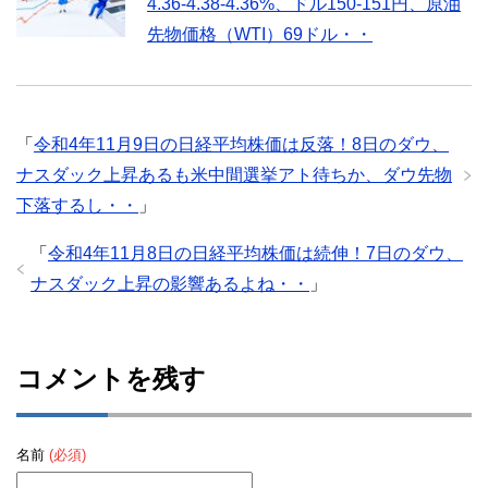
4.36-4.38-4.36%、ドル150-151円、原油
先物価格（WTI）69ドル・・
「
令和4年11月9日の日経平均株価は反落！8日のダウ、
ナスダック上昇あるも米中間選挙アト待ちか、ダウ先物
下落するし・・
」
「
令和4年11月8日の日経平均株価は続伸！7日のダウ、
ナスダック上昇の影響あるよね・・
」
コメントを残す
名前
(必須)