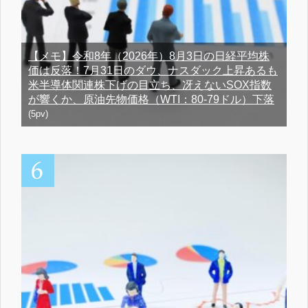
【メモ】令和8年（2026年）8月3日の日経平均株
価は反落！7月31日のダウ、ナスダック上昇あるも
米半導体関連株下げの目立ち、冴えないSOX指数
が響くか、原油先物価格（WTI：80-79ドル）下落
(5pv)