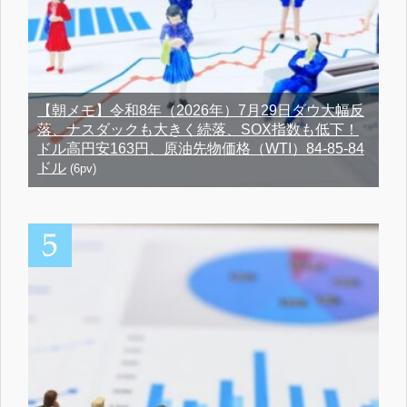
【朝メモ】令和8年（2026年）7月29日ダウ大幅反
落、ナスダックも大きく続落、SOX指数も低下！
ドル高円安163円、原油先物価格（WTI）84-85-84
ドル
(6pv)