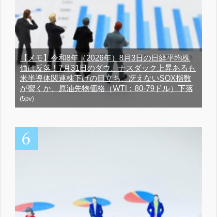
【メモ】令和8年（2026年）8月3日の日経平均株
価は反落！7月31日のダウ、ナスダック上昇あるも
米半導体関連株下げの目立ち、冴えないSOX指数
が響くか、原油先物価格（WTI：80-79ドル）下落
(5pv)