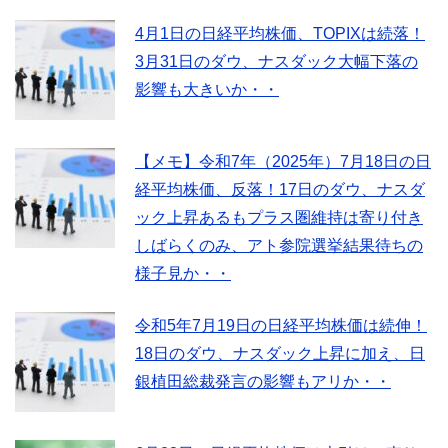
4月1日の日経平均株価、TOPIXは続落！
3月31日のダウ、ナスダック大幅下落の
影響も大きいか・・
【メモ】令和7年（2025年）7月18日の日
経平均株価、反落！17日のダウ、ナスダ
ック上昇あるもプラス圏維持は寄り付き
しばらくのみ、アト参院選挙結果待ちの
様子見か・・
令和5年7月19日の日経平均株価は続伸！
18日のダウ、ナスダック上昇に加え、日
銀植田総裁発言の影響もアリか・・