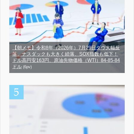
【朝メモ】令和8年（2026年）7月29日ダウ大幅反
落、ナスダックも大きく続落、SOX指数も低下！
ドル高円安163円、原油先物価格（WTI）84-85-84
ドル
(6pv)