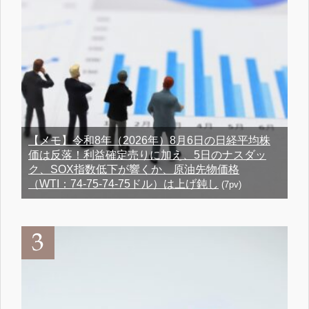
【メモ】令和8年（2026年）8月6日の日経平均株
価は反落！利益確定売りに加え、5日のナスダッ
ク、SOX指数低下が響くか、原油先物価格
（WTI：74-75-74-75ドル）は上げ鈍し
(7pv)