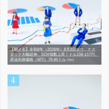
【朝メモ】令和8年（2026年）8月3日ダウ、ナス
ダック大幅続伸、SOX指数上昇！ドル156-157円、
原油先物価格（WTI）78-80ドル
(7pv)