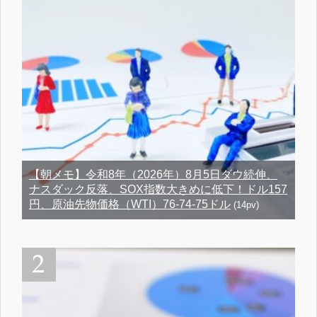
【朝メモ】令和8年（2026年）8月5日ダウ続伸、
ナスダック反落、SOX指数大きめに低下！ドル157
円、原油先物価格（WTI）76-74-75ドル
(14pv)