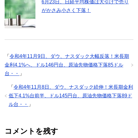
6月23日、日経平均株価は大引けで売り
がかさみ小さく下落！
「
令和4年11月9日、ダウ、ナスダック大幅反落！米長期
金利4.1%へ、ドル146円台、原油先物価格下落85ドル
台・・
」
「
令和4年11月8日、ダウ、ナスダック続伸！米長期金利
低下4.1%台前半、ドル145円台、原油先物価格下落89ド
ル台・・
」
コメントを残す