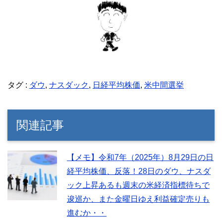
タグ :
ダウ
,
ナスダック
,
日経平均株価
,
米中間選挙
関連記事
【メモ】令和7年（2025年）8月29日の日
経平均株価、反落！28日のダウ、ナスダ
ック上昇あるも週末の米経済指標待ちで
逡巡か、また金曜日ゆえ利益確定売りも
進むか・・