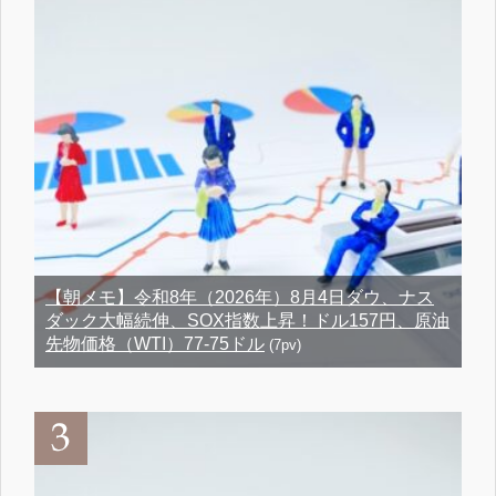
【朝メモ】令和8年（2026年）8月4日ダウ、ナス
ダック大幅続伸、SOX指数上昇！ドル157円、原油
先物価格（WTI）77-75ドル
(7pv)