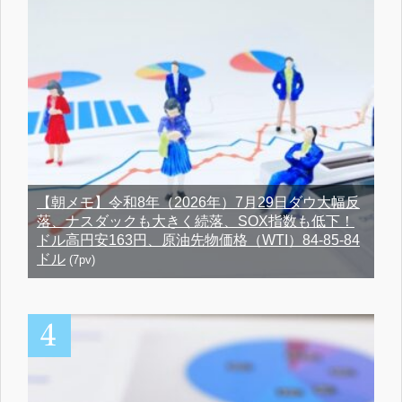
【朝メモ】令和8年（2026年）7月29日ダウ大幅反
落、ナスダックも大きく続落、SOX指数も低下！
ドル高円安163円、原油先物価格（WTI）84-85-84
ドル
(7pv)