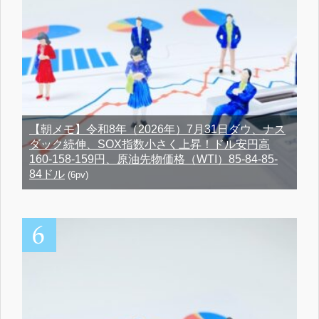
【朝メモ】令和8年（2026年）7月31日ダウ、ナス
ダック続伸、SOX指数小さく上昇！ドル安円高
160-158-159円、原油先物価格（WTI）85-84-85-
84ドル
(6pv)