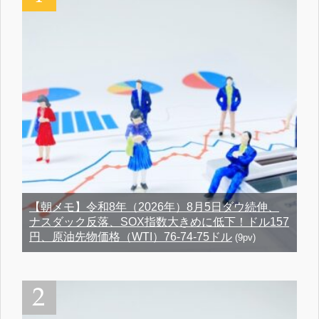
【朝メモ】令和8年（2026年）8月5日ダウ続伸、
ナスダック反落、SOX指数大きめに低下！ドル157
円、原油先物価格（WTI）76-74-75ドル
(9pv)