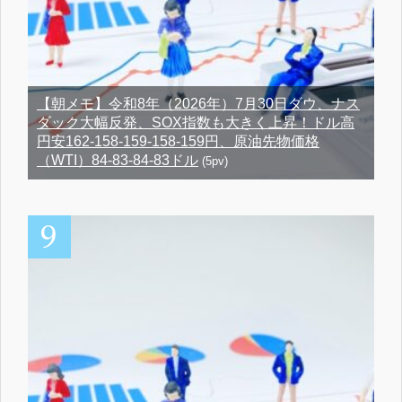
【朝メモ】令和8年（2026年）7月30日ダウ、ナス
ダック大幅反発、SOX指数も大きく上昇！ドル高
円安162-158-159-158-159円、原油先物価格
（WTI）84-83-84-83ドル
(5pv)