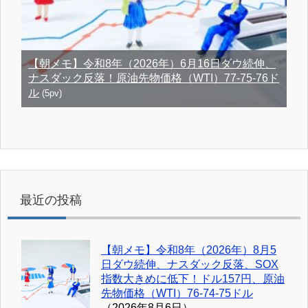
【朝メモ】令和8年（2026年）6月16日ダウ続伸、
ナスダック反落！原油先物価格（WTI）77-75-76ド
ル
(5pv)
最近の投稿
【朝メモ】令和8年（2026年）8月5
日ダウ続伸、ナスダック反落、SOX
指数大きめに低下！ドル157円、原油
先物価格（WTI）76-74-75ドル
（2026年8月6日）