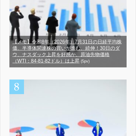
【メモ】令和8年（2026年）7月31日の日経平均株
価、半導体関連株の買いが進む、続伸！30日のダ
ウ、ナスダック上昇を好感か、原油先物価格
（WTI：84-81-82ドル）は上昇
(5pv)