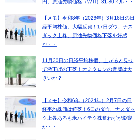
円、原油先物価格（WTI）81-80ドル・・
【メモ】令和8年（2026年）3月18日の日
経平均株価、大幅反発！17日ダウ、ナス
ダック上昇、原油先物価格下落を好感
か・・
11月30日の日経平均株価、上がると見せ
て激下げの下落！オミクロンの脅威は大
きいか？
【メモ】令和6年（2024年）2月7日の日
経平均株価は続落！6日のダウ、ナスダッ
ク上昇あるも米ハイテク株奮わずが影響
か・・