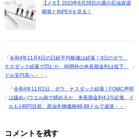
【メモ】2023年8月28日の週の石油資源
開発とINPEXを見る！
「
令和4年11月4日の日経平均株価は続落！3日のダウ、
ナスダック続落で凹むか、時間外の米長期金利は低下、
ドル安円高へ・・
」
「
令和4年11月2日、ダウ、ナスダック続落！FOMC声明
は緩めパウエル砲で締めるか、米長期金利4.1%近接、ド
ルも148円目前、原油先物価格88-89ドルで逡巡・・
」
コメントを残す