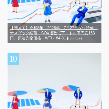
【朝メモ】令和8年（2026年）7月27日ダウ続伸、
ナスダック続落、SOX指数低下！ドル高円安163
円、原油先物価格（WTI）84-81ドル
(5pv)