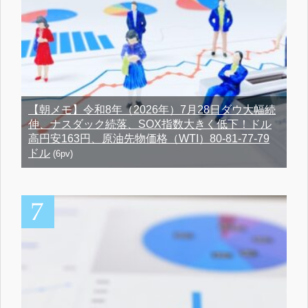
【朝メモ】令和8年（2026年）7月28日ダウ大幅続
伸、ナスダック続落、SOX指数大きく低下！ドル
高円安163円、原油先物価格（WTI）80-81-77-79
ドル
(6pv)