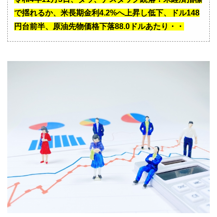
で揺れるか、米長期金利4.2%へ上昇し低下、ドル148
円台前半、原油先物価格下落88.0ドルあたり・・