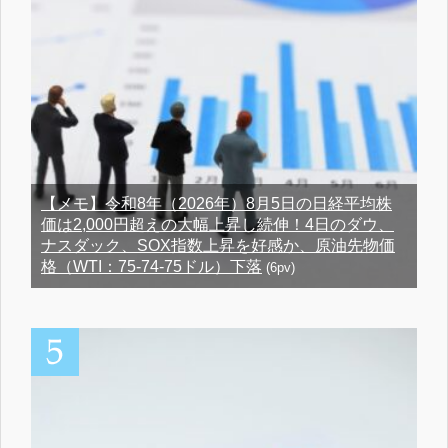
【メモ】令和8年（2026年）8月5日の日経平均株
価は2,000円超えの大幅上昇し続伸！4日のダウ、
ナスダック、SOX指数上昇を好感か、原油先物価
格（WTI：75-74-75ドル）下落
(6pv)