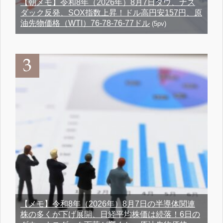
【朝メモ】令和8年（2026年）8月7日ダウ、ナス
ダック反発、SOX指数上昇！ドル高円安157円、原
油先物価格（WTI）76-78-76-77ドル
(5pv)
【メモ】令和8年（2026年）8月7日の半導体関連
株の多くが下げ展開、日経平均株価は続落！6日の