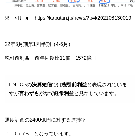
※ 引用元：https://kabutan.jp/news/?b=k202108130019
22年3月期第1四半期（4-6月）
税引前利益：前年同期比11倍 1572億円
ENEOSの
決算短信
では
税引前利益
と表現されていま
すが
言わずもがなで経常利益
と見なしています。
通期計画の2400億円に対する進捗率
⇒ 65.5% となっています。