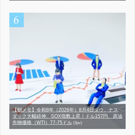
【朝メモ】令和8年（2026年）8月4日ダウ、ナス
ダック大幅続伸、SOX指数上昇！ドル157円、原油
先物価格（WTI）77-75ドル
(3pv)