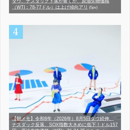
ダウ、ナスダック下落が響くか、原油先物価格
（WTI：78-77ドル）は上げ傾向アリ
(5pv)
【朝メモ】令和8年（2026年）8月5日ダウ続伸、
ナスダック反落、SOX指数大きめに低下！ドル157