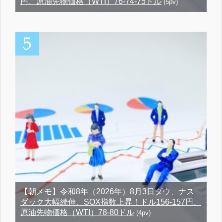
円、原油先物価格（WTI）76-74-75ドル
(5pv)
【朝メモ】令和8年（2026年）8月3日ダウ、ナス
ダック大幅続伸、SOX指数上昇！ドル156-157円、
原油先物価格（WTI）78-80ドル
(4pv)