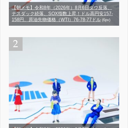
【朝メモ】令和8年（2026年）8月6日ダウ反落、
ナスダック続落、SOX指数上昇！ドル高円安157-
158円、原油先物価格（WTI）76-78-77ドル
(6pv)