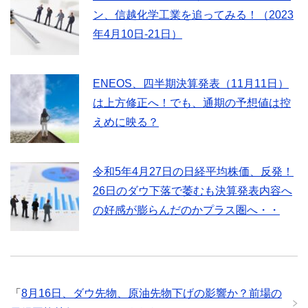
ン、信越化学工業を追ってみる！（2023
年4月10日-21日）
ENEOS、四半期決算発表（11月11日）
は上方修正へ！でも、通期の予想値は控
えめに映る？
令和5年4月27日の日経平均株価、反発！
26日のダウ下落で萎むも決算発表内容へ
の好感が膨らんだのかプラス圏へ・・
「
8月16日、ダウ先物、原油先物下げの影響か？前場の