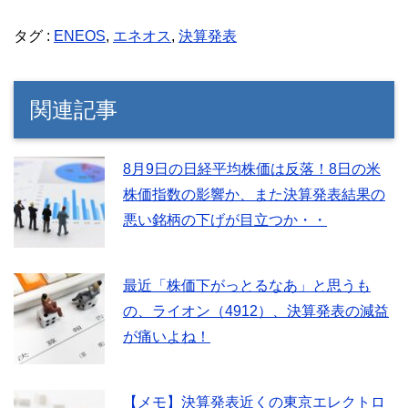
タグ :
ENEOS
,
エネオス
,
決算発表
関連記事
8月9日の日経平均株価は反落！8日の米
株価指数の影響か、また決算発表結果の
悪い銘柄の下げが目立つか・・
最近「株価下がっとるなあ」と思うも
の、ライオン（4912）、決算発表の減益
が痛いよね！
【メモ】決算発表近くの東京エレクトロ