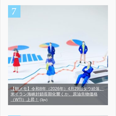
【朝メモ】令和8年（2026年）4月29日ダウ続落、
米イラン海峡封鎖長期化響くか、原油先物価格
（WTI）上昇！
(3pv)