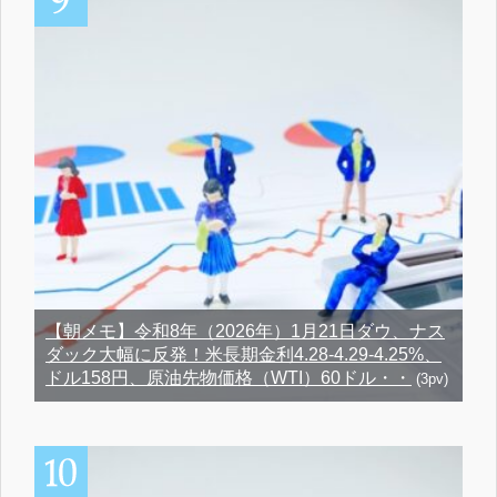
【朝メモ】令和8年（2026年）1月21日ダウ、ナス
ダック大幅に反発！米長期金利4.28-4.29-4.25%、
ドル158円、原油先物価格（WTI）60ドル・・
(3pv)