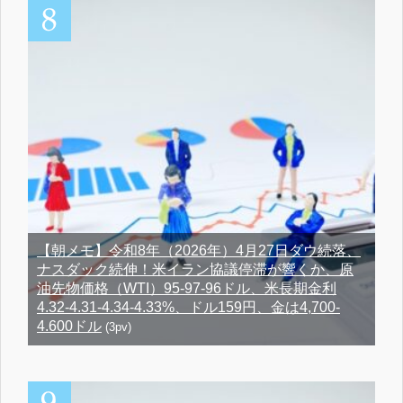
【朝メモ】令和8年（2026年）4月27日ダウ続落、
ナスダック続伸！米イラン協議停滞が響くか、原
油先物価格（WTI）95-97-96ドル、米長期金利
4.32-4.31-4.34-4.33%、ドル159円、金は4,700-
4.600ドル
(3pv)