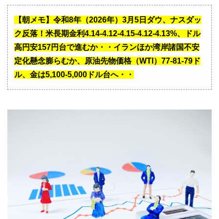
【朝メモ】令和8年（2026年）3月5日ダウ、ナスダッ
ク反落！米長期金利4.14-4.12-4.15-4.12-4.13%、ドル
高円安157円台で進むか・・イランほか湾岸諸国不安
定化懸念膨らむか、原油先物価格（WTI）77-81-79ド
ル、金は5,100-5,000ドル台へ・・