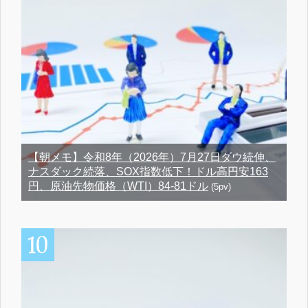
【朝メモ】令和8年（2026年）7月27日ダウ続伸、
ナスダック続落、SOX指数低下！ドル高円安163
円、原油先物価格（WTI）84-81ドル
(5pv)