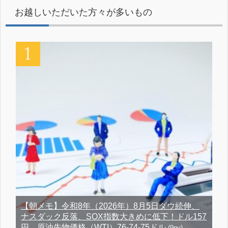
お越しいただいた方々が多いもの
【朝メモ】令和8年（2026年）8月5日ダウ続伸、
ナスダック反落、SOX指数大きめに低下！ドル157
円、原油先物価格（WTI）76-74-75ドル
(9pv)