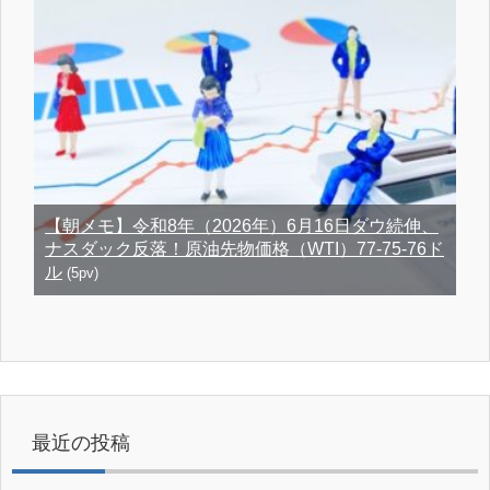
【朝メモ】令和8年（2026年）6月16日ダウ続伸、
ナスダック反落！原油先物価格（WTI）77-75-76ド
ル
(5pv)
最近の投稿