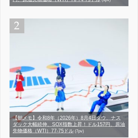
【朝メモ】令和8年（2026年）8月4日ダウ、ナス
ダック大幅続伸、SOX指数上昇！ドル157円、原油
先物価格（WTI）77-75ドル
(7pv)