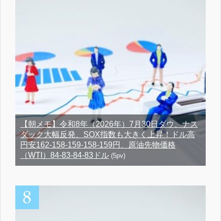
【朝メモ】令和8年（2026年）7月30日ダウ、ナス
ダック大幅反発、SOX指数も大きく上昇！ドル高
円安162-158-159-158-159円、原油先物価格
（WTI）84-83-84-83ドル
(5pv)