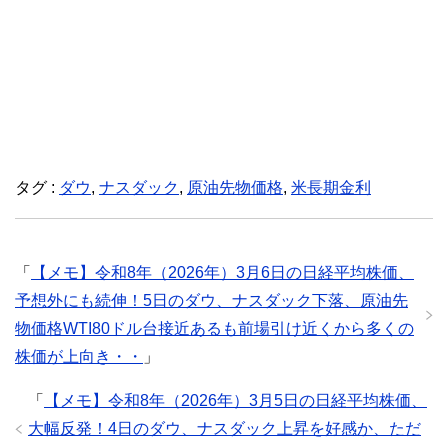
タグ :
ダウ
,
ナスダック
,
原油先物価格
,
米長期金利
「
【メモ】令和8年（2026年）3月6日の日経平均株価、
予想外にも続伸！5日のダウ、ナスダック下落、原油先
物価格WTI80ドル台接近あるも前場引け近くから多くの
株価が上向き・・
」
「
【メモ】令和8年（2026年）3月5日の日経平均株価、
大幅反発！4日のダウ、ナスダック上昇を好感か、ただ