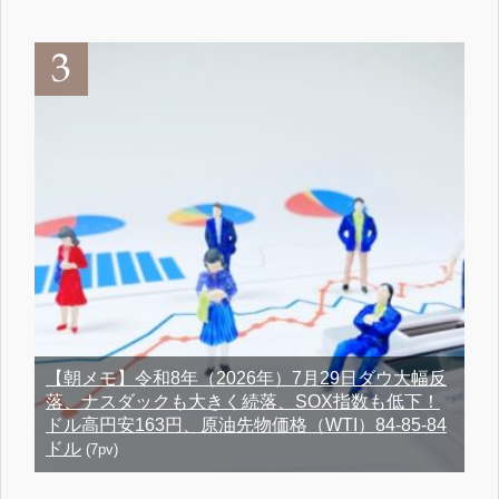
【朝メモ】令和8年（2026年）7月29日ダウ大幅反
落、ナスダックも大きく続落、SOX指数も低下！
ドル高円安163円、原油先物価格（WTI）84-85-84
ドル
(7pv)