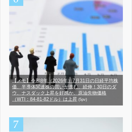
【メモ】令和8年（2026年）7月31日の日経平均株
価、半導体関連株の買いが進む、続伸！30日のダ
ウ、ナスダック上昇を好感か、原油先物価格
（WTI：84-81-82ドル）は上昇
(5pv)