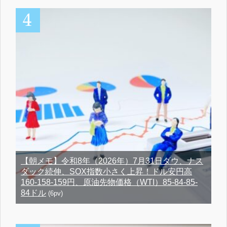
【朝メモ】令和8年（2026年）7月31日ダウ、ナス
ダック続伸、SOX指数小さく上昇！ドル安円高
160-158-159円、原油先物価格（WTI）85-84-85-
84ドル
(6pv)