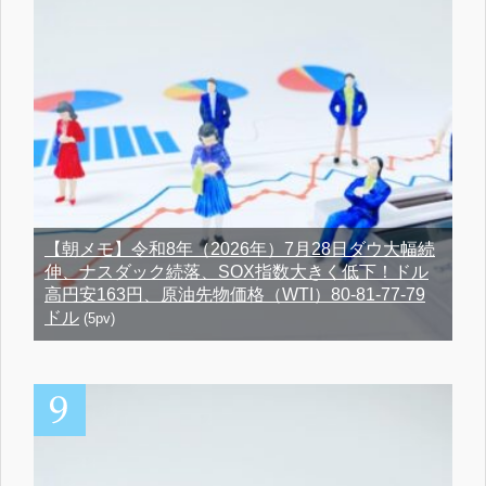
【朝メモ】令和8年（2026年）7月28日ダウ大幅続
伸、ナスダック続落、SOX指数大きく低下！ドル
高円安163円、原油先物価格（WTI）80-81-77-79
ドル
(5pv)