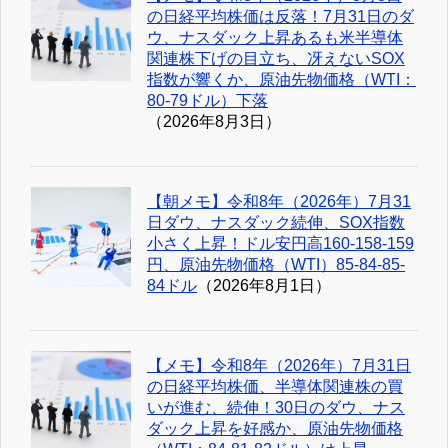
の日経平均株価は反落！7月31日のダ
ウ、ナスダック上昇あるも米半導体
関連株下げの目立ち、冴えないSOX
指数が響くか、原油先物価格（WTI：
80-79ドル）下落
（2026年8月3日）
【朝メモ】令和8年（2026年）7月31
日ダウ、ナスダック続伸、SOX指数
小さく上昇！ドル安円高160-158-159
円、原油先物価格（WTI）85-84-85-
84ドル
（2026年8月1日）
【メモ】令和8年（2026年）7月31日
の日経平均株価、半導体関連株の買
いが進む、続伸！30日のダウ、ナス
ダック上昇を好感か、原油先物価格