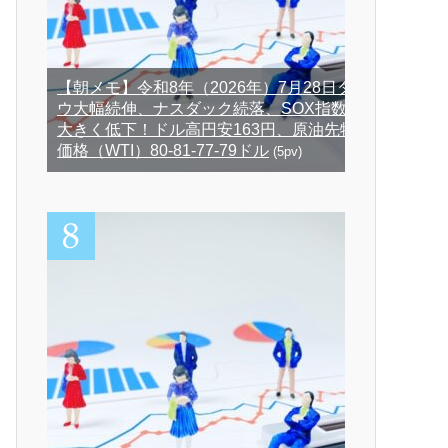
【朝メモ】令和8年（2026年）7月28日ダ
ウ大幅続伸、ナスダック続落、SOX指数
大きく低下！ドル高円安163円、原油先物
価格（WTI）80-81-77-79ドル
(5pv)