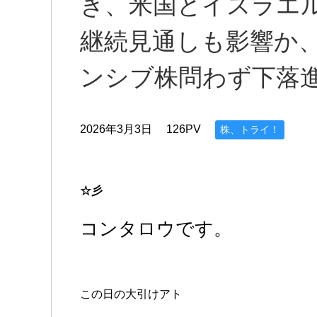
き、米国とイスラエ
継続見通しも影響か
ンシブ株問わず下落
2026年3月3日
126PV
株、トライ！
☆彡
コンタロウです。
この日の大引けアト