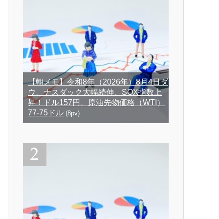
【朝メモ】令和8年（2026年）8月4日ダ
ウ、ナスダック大幅続伸、SOX指数上
昇！ドル157円、原油先物価格（WTI）
77-75ドル
(8pv)