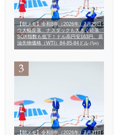
【朝メモ】令和8年（2026年）7月29日ダ
ウ大幅反落、ナスダックも大きく続落、
SOX指数も低下！ドル高円安163円、原
油先物価格（WTI）84-85-84ドル
(7pv)
【朝メモ】令和8年（2026年）7月31日ダ