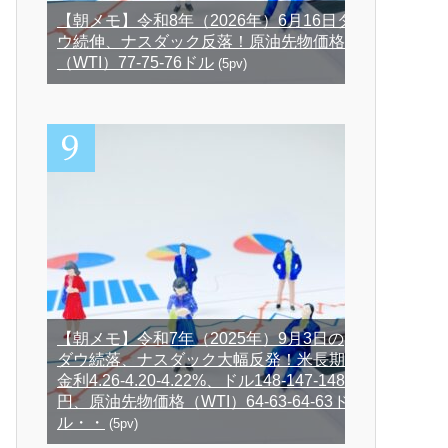
【朝メモ】令和8年（2026年）6月16日ダ
ウ続伸、ナスダック反落！原油先物価格
（WTI）77-75-76ドル
(5pv)
【朝メモ】令和7年（2025年）9月3日の
ダウ続落、ナスダック大幅反発！米長期
金利4.26-4.20-4.22%、ドル148-147-148
円、原油先物価格（WTI）64-63-64-63ド
ル・・
(5pv)