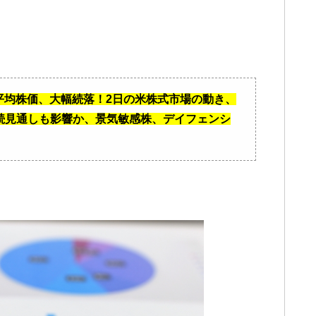
経平均株価、大幅続落！2日の米株式市場の動き、
続見通しも影響か、景気敏感株、デイフェンシ