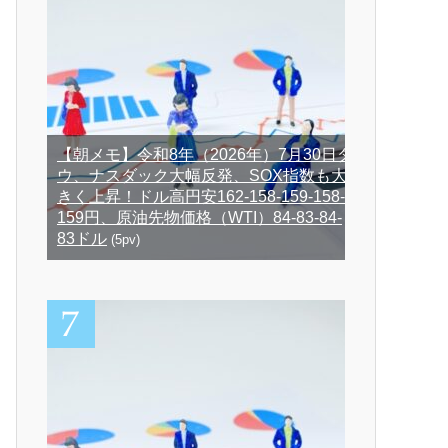
【朝メモ】令和8年（2026年）7月30日ダ
ウ、ナスダック大幅反発、SOX指数も大
きく上昇！ドル高円安162-158-159-158-
159円、原油先物価格（WTI）84-83-84-
83ドル
(5pv)