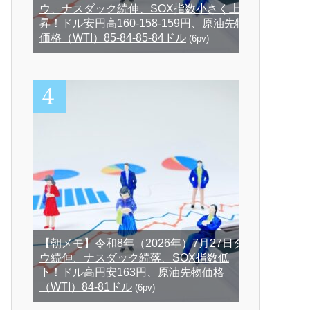
ウ、ナスダック続伸、SOX指数小さく上
昇！ドル安円高160-158-159円、原油先物
価格（WTI）85-84-85-84ドル
(6pv)
【朝メモ】令和8年（2026年）7月27日ダ
ウ続伸、ナスダック続落、SOX指数低
下！ドル高円安163円、原油先物価格
（WTI）84-81ドル
(6pv)