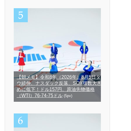
【朝メモ】令和8年（2026年）8月5日ダ
ウ続伸、ナスダック反落、SOX指数大き
めに低下！ドル157円、原油先物価格
（WTI）76-74-75ドル
(5pv)