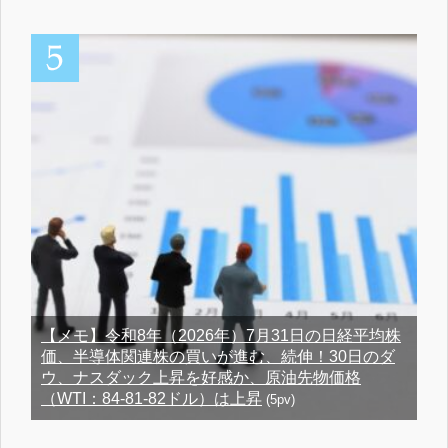
【メモ】令和8年（2026年）7月31日の日経平均株
価、半導体関連株の買いが進む、続伸！30日のダ
ウ、ナスダック上昇を好感か、原油先物価格
（WTI：84-81-82ドル）は上昇
(5pv)