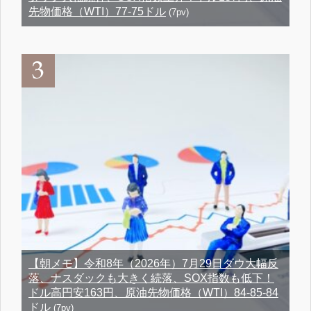
先物価格（WTI）77-75ドル
(7pv)
【朝メモ】令和8年（2026年）7月29日ダウ大幅反
落、ナスダックも大きく続落、SOX指数も低下！
ドル高円安163円、原油先物価格（WTI）84-85-84
ドル
(7pv)