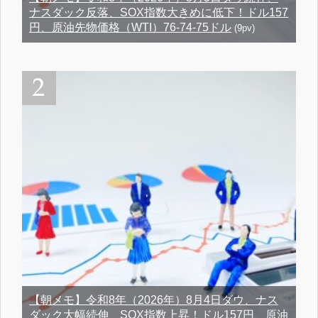
ナスダック反落、SOX指数大きめに低下！ドル157
円、原油先物価格（WTI）76-74-75ドル
(9pv)
【朝メモ】令和8年（2026年）8月4日ダウ、ナス
ダック大幅続伸、SOX指数上昇！ドル157円、原油