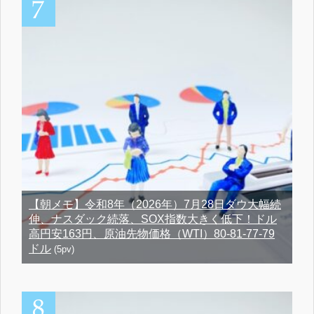
【朝メモ】令和8年（2026年）7月28日ダウ大幅続
伸、ナスダック続落、SOX指数大きく低下！ドル
高円安163円、原油先物価格（WTI）80-81-77-79
ドル
(5pv)