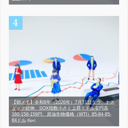
【朝メモ】令和8年（2026年）7月31日ダウ、ナス
ダック続伸、SOX指数小さく上昇！ドル安円高
160-158-159円、原油先物価格（WTI）85-84-85-
84ドル
(6pv)