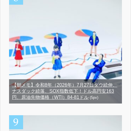
【朝メモ】令和8年（2026年）7月27日ダウ続伸、
ナスダック続落、SOX指数低下！ドル高円安163
円、原油先物価格（WTI）84-81ドル
(5pv)