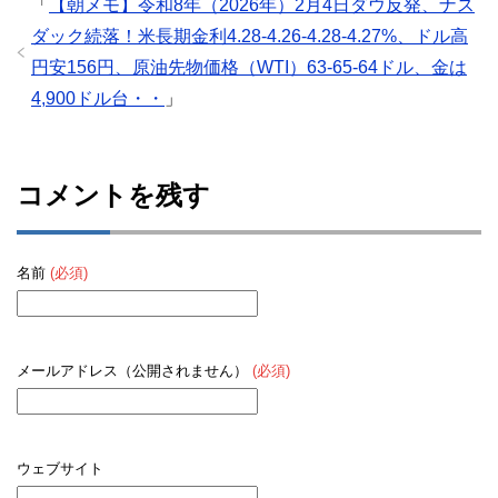
「
【朝メモ】令和8年（2026年）2月4日ダウ反発、ナス
ダック続落！米長期金利4.28-4.26-4.28-4.27%、ドル高
円安156円、原油先物価格（WTI）63-65-64ドル、金は
4,900ドル台・・
」
コメントを残す
名前
(必須)
メールアドレス（公開されません）
(必須)
ウェブサイト