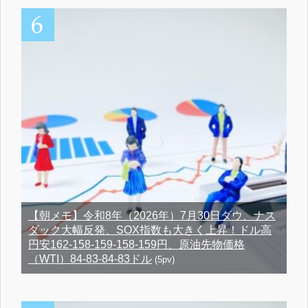
【朝メモ】令和8年（2026年）7月30日ダウ、ナス
ダック大幅反発、SOX指数も大きく上昇！ドル高
円安162-158-159-158-159円、原油先物価格
（WTI）84-83-84-83ドル
(5pv)