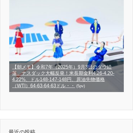
【朝メモ】令和7年（2025年）9月3日のダウ続
落、ナスダック大幅反発！米長期金利4.26-4.20-
4.22%、ドル148-147-148円、原油先物価格
（WTI）64-63-64-63ドル・・
(5pv)
最近の投稿