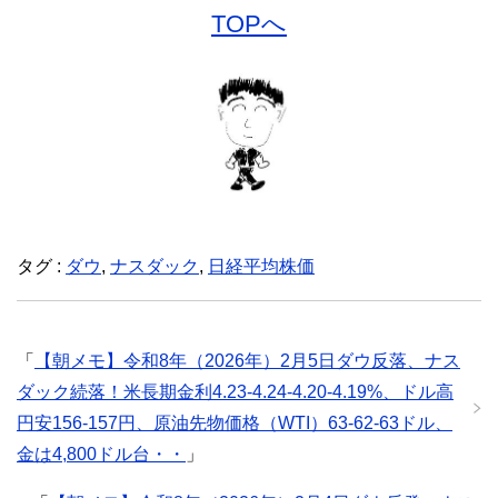
TOPへ
タグ :
ダウ
,
ナスダック
,
日経平均株価
「
【朝メモ】令和8年（2026年）2月5日ダウ反落、ナス
ダック続落！米長期金利4.23-4.24-4.20-4.19%、ドル高
円安156-157円、原油先物価格（WTI）63-62-63ドル、
金は4,800ドル台・・
」