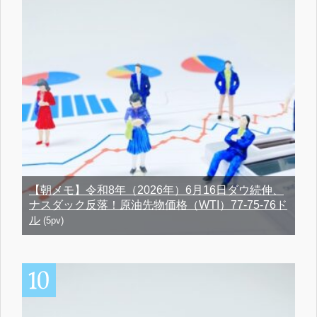
【朝メモ】令和8年（2026年）6月16日ダウ続伸、
ナスダック反落！原油先物価格（WTI）77-75-76ド
ル
(5pv)