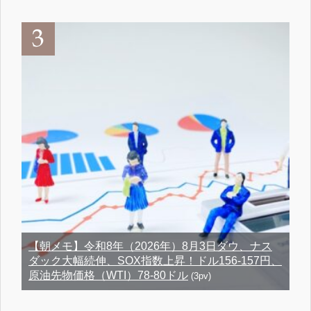
【朝メモ】令和8年（2026年）8月3日ダウ、ナス
ダック大幅続伸、SOX指数上昇！ドル156-157円、
原油先物価格（WTI）78-80ドル
(3pv)