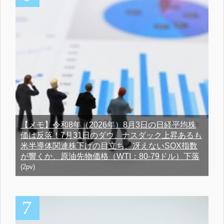
【メモ】令和8年（2026年）8月3日の日経平均株
価は反落！7月31日のダウ、ナスダック上昇あるも
米半導体関連株下げの目立ち、冴えないSOX指数
が響くか、原油先物価格（WTI：80-79ドル）下落
(2pv)