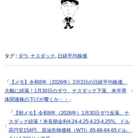
タグ :
ダウ
,
ナスダック
,
日経平均株価
「
【メモ】令和8年（2026年）2月2日の日経平均株価、
大幅に続落！1月30日のダウ、ナスダック下落、米半導
体関連株の下げが響くか・・
」
「
【朝メモ】令和8年（2026年）1月30日ダウ反落、ナ
スダック続落！米長期金利4.24-4.25-4.23-4.25%、ドル
高円安154円、原油先物価格（WTI）65-66-64-65ドル、