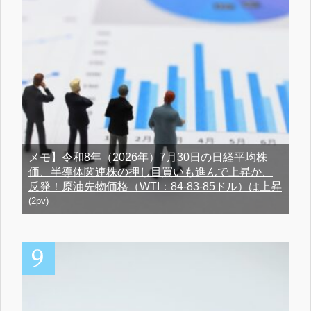
メモ】令和8年（2026年）7月30日の日経平均株
価、半導体関連株の押し目買いも進んで上昇か、
反発！原油先物価格（WTI：84-83-85ドル）は上昇
(2pv)