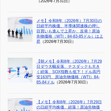
（2026年7月31日）
メモ】令和8年（2026年）7月30日の
日経平均株価、半導体関連株の押し
目買いも進んで上昇か、反発！原油
先物価格（WTI：84-83-85ドル）は上
昇
（2026年7月30日）
【朝メモ】令和8年（2026年）7月29
日ダウ大幅反落、ナスダックも大き
く続落、SOX指数も低下！ドル高円
安163円、原油先物価格（WTI）84-
85-84ドル
（2026年7月30日）
【メモ】令和8年（2026年）7月29日
の日経平均株価、続落！原油先物価