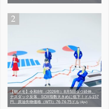
【朝メモ】令和8年（2026年）8月5日ダウ続伸、
ナスダック反落、SOX指数大きめに低下！ドル157
円、原油先物価格（WTI）76-74-75ドル
(4pv)