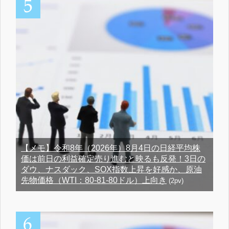
【メモ】令和8年（2026年）8月4日の日経平均株
価は前日の利益確定売り進むと映るも反発！3日の
ダウ、ナスダック、SOX指数上昇を好感か、原油
先物価格（WTI：80-81-80ドル）上向き
(2pv)