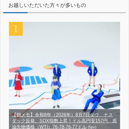
お越しいただいた方々が多いもの
【朝メモ】令和8年（2026年）8月7日ダウ、ナス
ダック反発、SOX指数上昇！ドル高円安157円、原
油先物価格（WTI）76-78-76-77ドル
(5pv)