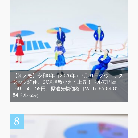
【朝メモ】令和8年（2026年）7月31日ダウ、ナス
ダック続伸、SOX指数小さく上昇！ドル安円高
160-158-159円、原油先物価格（WTI）85-84-85-
84ドル
(2pv)