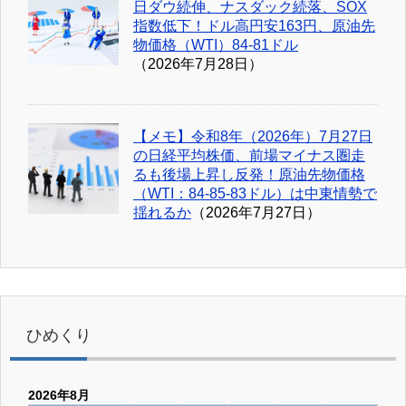
日ダウ続伸、ナスダック続落、SOX
指数低下！ドル高円安163円、原油先
物価格（WTI）84-81ドル
（2026年7月28日）
【メモ】令和8年（2026年）7月27日
の日経平均株価、前場マイナス圏走
るも後場上昇し反発！原油先物価格
（WTI：84-85-83ドル）は中東情勢で
揺れるか
（2026年7月27日）
ひめくり
2026年8月