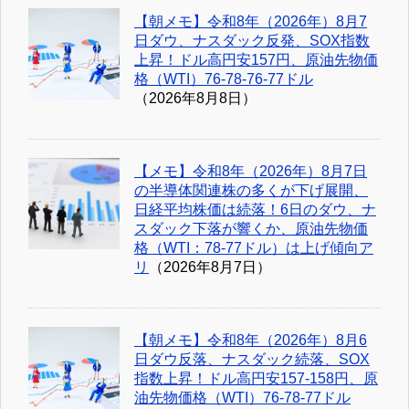
【朝メモ】令和8年（2026年）8月7
日ダウ、ナスダック反発、SOX指数
上昇！ドル高円安157円、原油先物価
格（WTI）76-78-76-77ドル
（2026年8月8日）
【メモ】令和8年（2026年）8月7日
の半導体関連株の多くが下げ展開、
日経平均株価は続落！6日のダウ、ナ
スダック下落が響くか、原油先物価
格（WTI：78-77ドル）は上げ傾向ア
リ
（2026年8月7日）
【朝メモ】令和8年（2026年）8月6
日ダウ反落、ナスダック続落、SOX
指数上昇！ドル高円安157-158円、原
油先物価格（WTI）76-78-77ドル