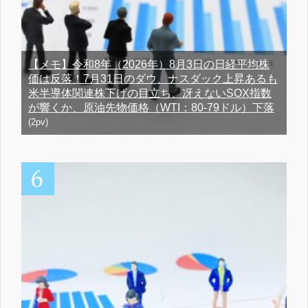
【メモ】令和8年（2026年）8月3日の日経平均株
価は反落！7月31日のダウ、ナスダック上昇あるも
米半導体関連株下げの目立ち、冴えないSOX指数
が響くか、原油先物価格（WTI：80-79ドル）下落
(2pv)