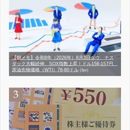
【朝メモ】令和8年（2026年）8月3日ダウ、ナス
ダック大幅続伸、SOX指数上昇！ドル156-157円、
原油先物価格（WTI）78-80ドル
(3pv)