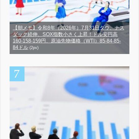
【朝メモ】令和8年（2026年）7月31日ダウ、ナス
ダック続伸、SOX指数小さく上昇！ドル安円高
160-158-159円、原油先物価格（WTI）85-84-85-
84ドル
(2pv)