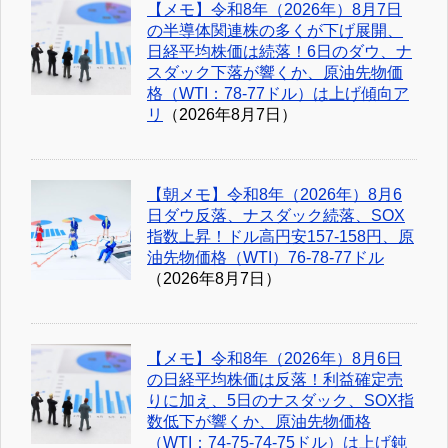
【メモ】令和8年（2026年）8月7日
の半導体関連株の多くが下げ展開、
日経平均株価は続落！6日のダウ、ナ
スダック下落が響くか、原油先物価
格（WTI：78-77ドル）は上げ傾向ア
リ
（2026年8月7日）
【朝メモ】令和8年（2026年）8月6
日ダウ反落、ナスダック続落、SOX
指数上昇！ドル高円安157-158円、原
油先物価格（WTI）76-78-77ドル
（2026年8月7日）
【メモ】令和8年（2026年）8月6日
の日経平均株価は反落！利益確定売
りに加え、5日のナスダック、SOX指
数低下が響くか、原油先物価格
（WTI：74-75-74-75ドル）は上げ鈍