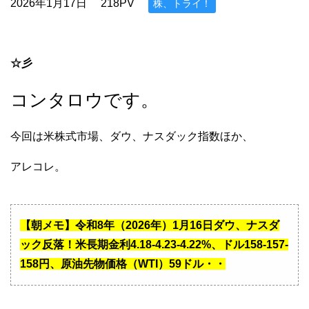
2026年1月17日
218PV
株、トライ！
☆彡
コンタロウです。
今回は米株式市場、ダウ、ナスダック指数ほか、
アレコレ。
【朝メモ】令和8年（2026年）1月16日ダウ、ナスダ
ック反落！米長期金利4.18-4.23-4.22%、ドル158-157-
158円、原油先物価格（WTI）59ドル・・