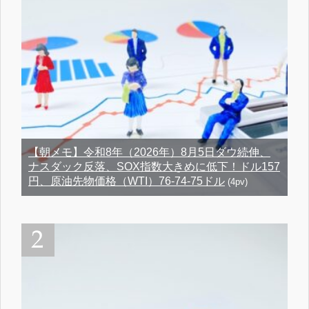
【朝メモ】令和8年（2026年）8月5日ダウ続伸、
ナスダック反落、SOX指数大きめに低下！ドル157
円、原油先物価格（WTI）76-74-75ドル
(4pv)