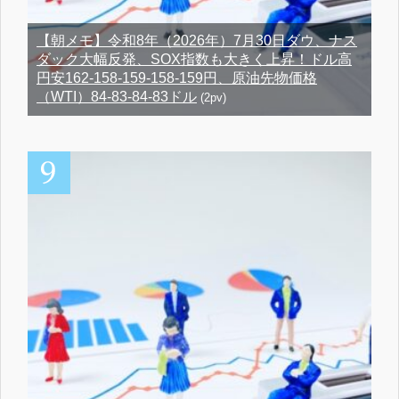
【朝メモ】令和8年（2026年）7月30日ダウ、ナス
ダック大幅反発、SOX指数も大きく上昇！ドル高
円安162-158-159-158-159円、原油先物価格
（WTI）84-83-84-83ドル
(2pv)