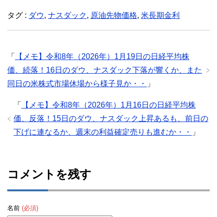
タグ :
ダウ
,
ナスダック
,
原油先物価格
,
米長期金利
「
【メモ】令和8年（2026年）1月19日の日経平均株
価、続落！16日のダウ、ナスダック下落が響くか、また
同日の米株式市場休場から様子見か・・
」
「
【メモ】令和8年（2026年）1月16日の日経平均株
価、反落！15日のダウ、ナスダック上昇あるも、前日の
下げに連なるか、週末の利益確定売りも進むか・・
」
コメントを残す
名前
(必須)