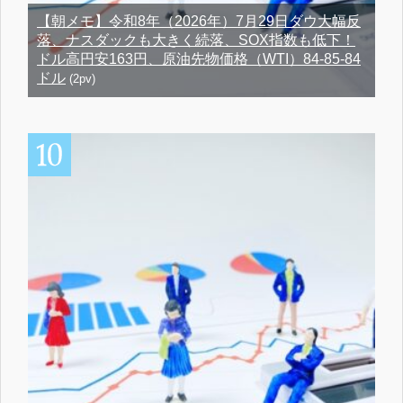
【朝メモ】令和8年（2026年）7月29日ダウ大幅反
落、ナスダックも大きく続落、SOX指数も低下！
ドル高円安163円、原油先物価格（WTI）84-85-84
ドル
(2pv)