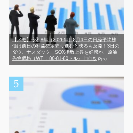
【メモ】令和8年（2026年）8月4日の日経平均株
価は前日の利益確定売り進むと映るも反発！3日の
ダウ、ナスダック、SOX指数上昇を好感か、原油
先物価格（WTI：80-81-80ドル）上向き
(2pv)