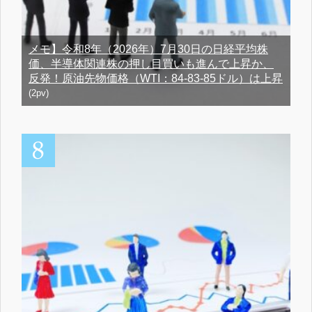
メモ】令和8年（2026年）7月30日の日経平均株
価、半導体関連株の押し目買いも進んで上昇か、
反発！原油先物価格（WTI：84-83-85ドル）は上昇
(2pv)