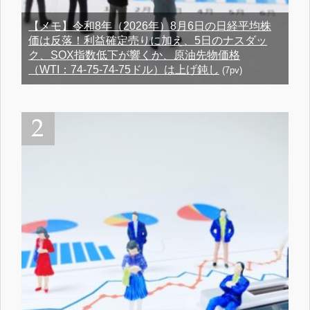
【メモ】令和8年（2026年）8月6日の日経平均株
価は反落！利益確定売りに加え、5日のナスダッ
ク、SOX指数低下が響くか、原油先物価格
（WTI：74-75-74-75ドル）は上げ鈍し
(7pv)