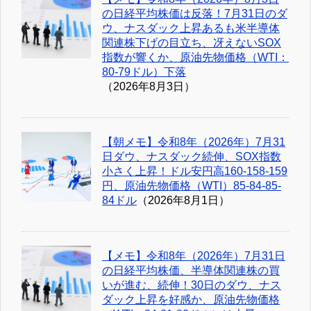
の日経平均株価は反落！7月31日のダ
ウ、ナスダック上昇あるも米半導体
関連株下げの目立ち、冴えないSOX
指数が響くか、原油先物価格（WTI：
80-79ドル）下落
（2026年8月3日）
【朝メモ】令和8年（2026年）7月31
日ダウ、ナスダック続伸、SOX指数
小さく上昇！ドル安円高160-158-159
円、原油先物価格（WTI）85-84-85-
84ドル
（2026年8月1日）
【メモ】令和8年（2026年）7月31日
の日経平均株価、半導体関連株の買
いが進む、続伸！30日のダウ、ナス
ダック上昇を好感か、原油先物価格