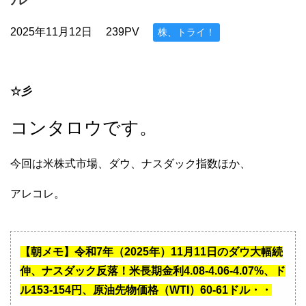
2025年11月12日
239PV
株、トライ！
☆彡
コンタロウです。
今回は米株式市場、ダウ、ナスダック指数ほか、
アレコレ。
【朝メモ】令和7年（2025年）11月11日のダウ大幅続
伸、ナスダック反落！米長期金利4.08-4.06-4.07%、ド
ル153-154円、原油先物価格（WTI）60-61ドル・・