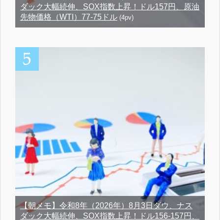
ダック大幅続伸、SOX指数上昇！ドル157円、原油
先物価格（WTI）77-75ドル
(4pv)
【朝メモ】令和8年（2026年）8月3日ダウ、ナス
ダック大幅続伸、SOX指数上昇！ドル156-157円、