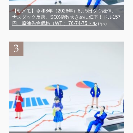
【朝メモ】令和8年（2026年）8月5日ダウ続伸、
ナスダック反落、SOX指数大きめに低下！ドル157
円、原油先物価格（WTI）76-74-75ドル
(7pv)