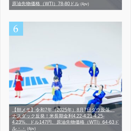
原油先物価格（WTI）78-80ドル
(4pv)
【朝メモ】令和7年（2025年）8月7日ダウ反落、
ナスダック反発！米長期金利4.22-4.21-4.25-
4.23%、ドル147円、原油先物価格（WTI）64-63ド
ル・・
(4pv)