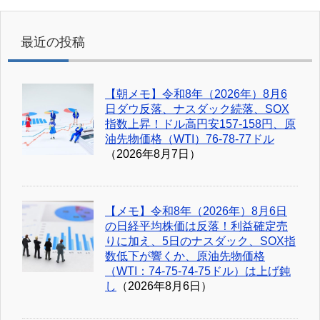
最近の投稿
【朝メモ】令和8年（2026年）8月6
日ダウ反落、ナスダック続落、SOX
指数上昇！ドル高円安157-158円、原
油先物価格（WTI）76-78-77ドル
（2026年8月7日）
【メモ】令和8年（2026年）8月6日
の日経平均株価は反落！利益確定売
りに加え、5日のナスダック、SOX指
数低下が響くか、原油先物価格
（WTI：74-75-74-75ドル）は上げ鈍
し
（2026年8月6日）