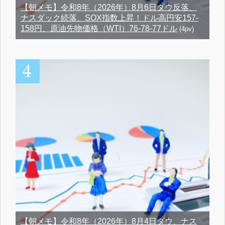
【朝メモ】令和8年（2026年）8月6日ダウ反落、
ナスダック続落、SOX指数上昇！ドル高円安157-
158円、原油先物価格（WTI）76-78-77ドル
(4pv)
【朝メモ】令和8年（2026年）8月4日ダウ、ナス