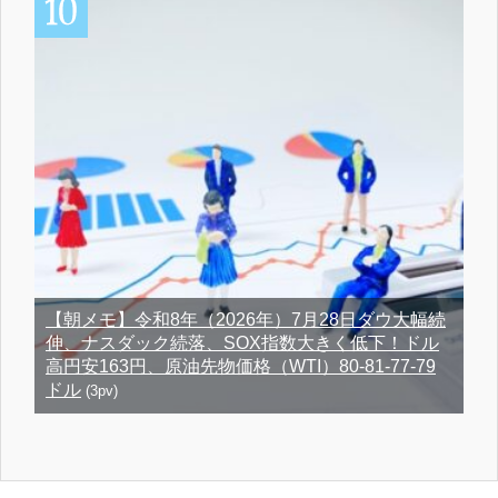
【朝メモ】令和8年（2026年）7月28日ダウ大幅続
伸、ナスダック続落、SOX指数大きく低下！ドル
高円安163円、原油先物価格（WTI）80-81-77-79
ドル
(3pv)