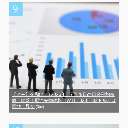
【メモ】令和8年（2026年）7月29日の日経平均株
価、続落！原油先物価格（WTI：82-81-82ドル）は
再び上昇か
(3pv)