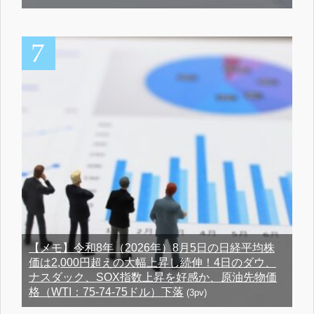
【メモ】令和8年（2026年）8月5日の日経平均株
価は2,000円超えの大幅上昇し続伸！4日のダウ、
ナスダック、SOX指数上昇を好感か、原油先物価
格（WTI：75-74-75ドル）下落
(3pv)