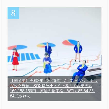
【朝メモ】令和8年（2026年）7月31日ダウ、ナス
ダック続伸、SOX指数小さく上昇！ドル安円高
160-158-159円、原油先物価格（WTI）85-84-85-
84ドル
(3pv)