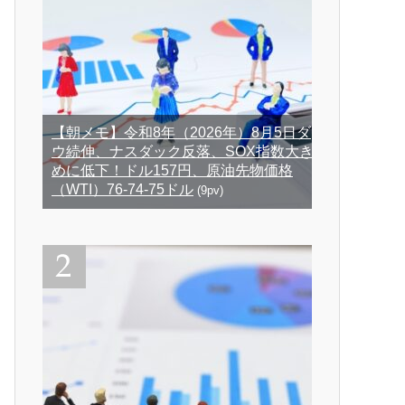
【朝メモ】令和8年（2026年）8月5日ダ
ウ続伸、ナスダック反落、SOX指数大き
めに低下！ドル157円、原油先物価格
（WTI）76-74-75ドル
(9pv)