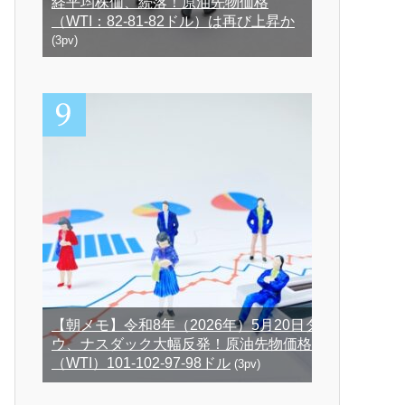
経平均株価、続落！原油先物価格
（WTI：82-81-82ドル）は再び上昇か
(3pv)
【朝メモ】令和8年（2026年）5月20日ダ
ウ、ナスダック大幅反発！原油先物価格
（WTI）101-102-97-98ドル
(3pv)