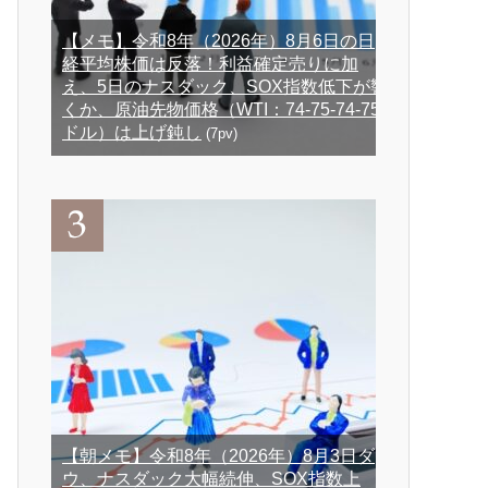
【メモ】令和8年（2026年）8月6日の日
経平均株価は反落！利益確定売りに加
え、5日のナスダック、SOX指数低下が響
くか、原油先物価格（WTI：74-75-74-75
ドル）は上げ鈍し
(7pv)
【朝メモ】令和8年（2026年）8月3日ダ
ウ、ナスダック大幅続伸、SOX指数上