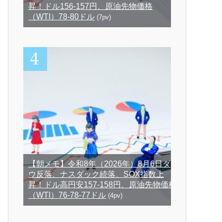
昇！ドル156-157円、原油先物価格
（WTI）78-80ドル
(7pv)
【朝メモ】令和8年（2026年）8月6日ダ
ウ反落、ナスダック続落、SOX指数上
昇！ドル高円安157-158円、原油先物価格
（WTI）76-78-77ドル
(4pv)