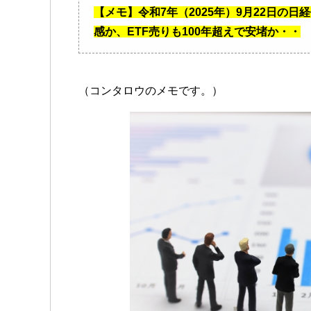
【メモ】令和7年（2025年）9月22日の
感か、ETF売りも100年超えで安堵か・・
（コンタロウのメモです。）