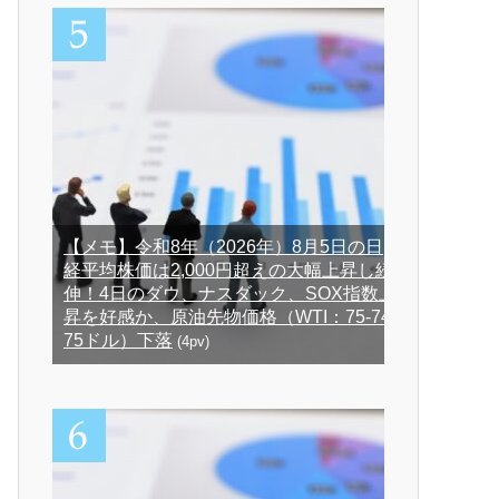
【メモ】令和8年（2026年）8月5日の日
経平均株価は2,000円超えの大幅上昇し続
伸！4日のダウ、ナスダック、SOX指数上
昇を好感か、原油先物価格（WTI：75-74-
75ドル）下落
(4pv)