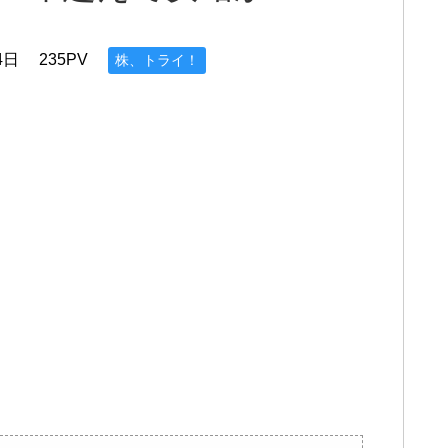
4日
235PV
株、トライ！