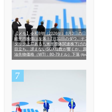
【メモ】令和8年（2026年）8月3日の日
経平均株価は反落！7月31日のダウ、ナス
ダック上昇あるも米半導体関連株下げの
目立ち、冴えないSOX指数が響くか、原
油先物価格（WTI：80-79ドル）下落
(4pv)