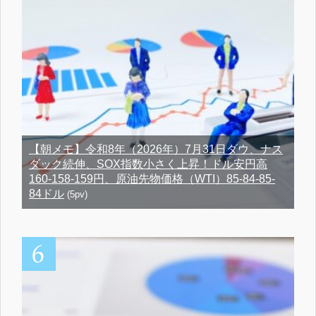
【朝メモ】令和8年（2026年）7月31日ダウ、ナス
ダック続伸、SOX指数小さく上昇！ドル安円高
160-158-159円、原油先物価格（WTI）85-84-85-
84ドル
(5pv)