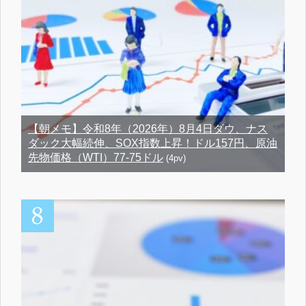
【朝メモ】令和8年（2026年）8月4日ダウ、ナス
ダック大幅続伸、SOX指数上昇！ドル157円、原油
先物価格（WTI）77-75ドル
(4pv)