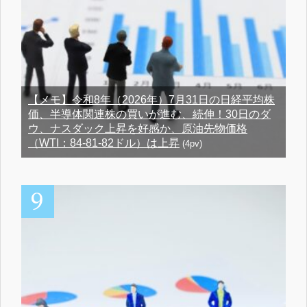
【メモ】令和8年（2026年）7月31日の日経平均株
価、半導体関連株の買いが進む、続伸！30日のダ
ウ、ナスダック上昇を好感か、原油先物価格
（WTI：84-81-82ドル）は上昇
(4pv)