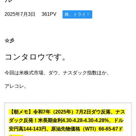
2025年7月3日
361PV
株、トライ！
☆彡
コンタロウです。
今回は米株式市場、ダウ、ナスダック指数ほか、
アレコレ。
【朝メモ】令和7年（2025年）7月2日ダウ反落、ナス
ダック反発！米長期金利4.30-4.28-4.30-4.28%、ドル
安円高144-143円、原油先物価格（WTI）66-65-67ド