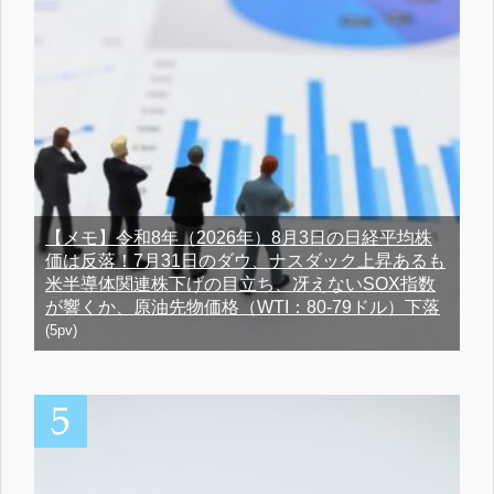
【メモ】令和8年（2026年）8月3日の日経平均株
価は反落！7月31日のダウ、ナスダック上昇あるも
米半導体関連株下げの目立ち、冴えないSOX指数
が響くか、原油先物価格（WTI：80-79ドル）下落
(5pv)