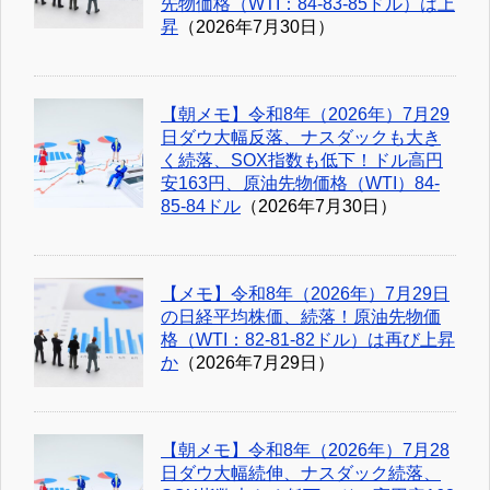
先物価格（WTI：84-83-85ドル）は上
昇
（2026年7月30日）
【朝メモ】令和8年（2026年）7月29
日ダウ大幅反落、ナスダックも大き
く続落、SOX指数も低下！ドル高円
安163円、原油先物価格（WTI）84-
85-84ドル
（2026年7月30日）
【メモ】令和8年（2026年）7月29日
の日経平均株価、続落！原油先物価
格（WTI：82-81-82ドル）は再び上昇
か
（2026年7月29日）
【朝メモ】令和8年（2026年）7月28
日ダウ大幅続伸、ナスダック続落、