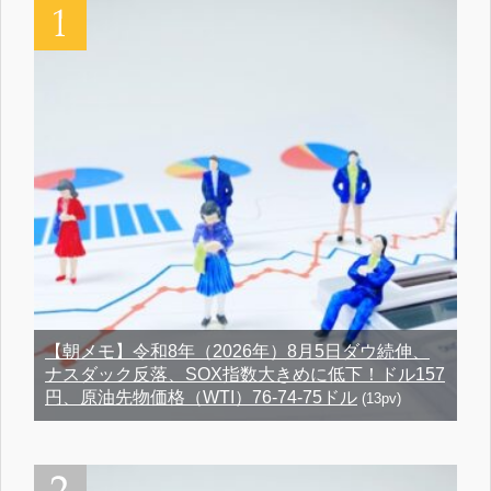
【朝メモ】令和8年（2026年）8月5日ダウ続伸、
ナスダック反落、SOX指数大きめに低下！ドル157
円、原油先物価格（WTI）76-74-75ドル
(13pv)