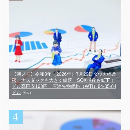
【朝メモ】令和8年（2026年）7月29日ダウ大幅反
落、ナスダックも大きく続落、SOX指数も低下！
ドル高円安163円、原油先物価格（WTI）84-85-84
ドル
(6pv)