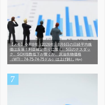
【メモ】令和8年（2026年）8月6日の日経平均株
価は反落！利益確定売りに加え、5日のナスダッ
ク、SOX指数低下が響くか、原油先物価格
（WTI：74-75-74-75ドル）は上げ鈍し
(4pv)