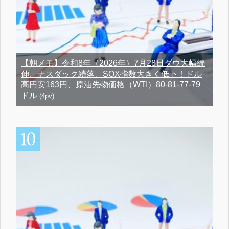
【朝メモ】令和8年（2026年）7月28日ダウ大幅続
伸、ナスダック続落、SOX指数大きく低下！ドル
高円安163円、原油先物価格（WTI）80-81-77-79
ドル
(4pv)