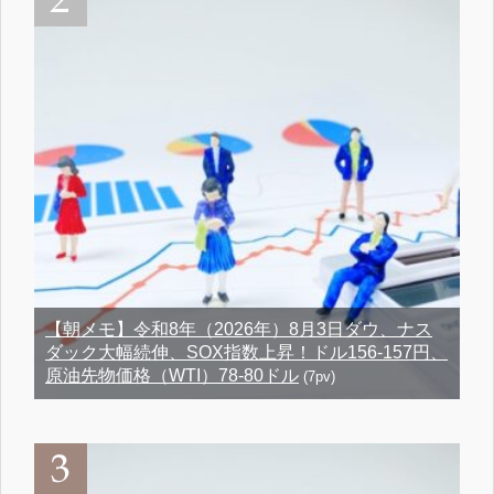
【朝メモ】令和8年（2026年）8月3日ダウ、ナス
ダック大幅続伸、SOX指数上昇！ドル156-157円、
原油先物価格（WTI）78-80ドル
(7pv)