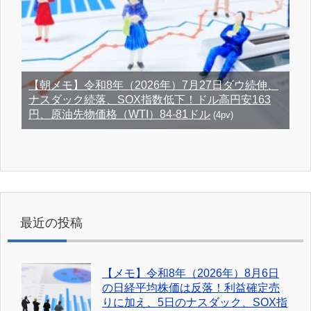
【朝メモ】令和8年（2026年）7月27日ダウ続伸、
ナスダック続落、SOX指数低下！ドル高円安163
円、原油先物価格（WTI）84-81ドル
(4pv)
最近の投稿
【メモ】令和8年（2026年）8月6日
の日経平均株価は反落！利益確定売
りに加え、5日のナスダック、SOX指