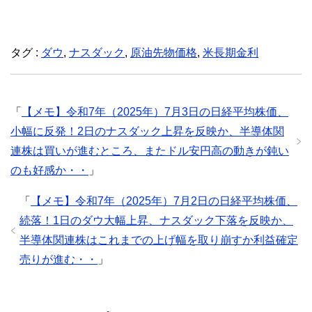
タグ :
ダウ
,
ナスダック
,
原油先物価格
,
米長期金利
「
【メモ】令和7年（2025年）7月3日の日経平均株価、
小幅に反発！2日のナスダック上昇を反映か、半導体関
連株は買いが進むところ、またドル安円高の動きが鈍い
のも好感か・・
」
「
【メモ】令和7年（2025年）7月2日の日経平均株価、
続落！1日のダウ大幅上昇、ナスダック下落を反映か、
半導体関連株はこれまでの上げ幅を取り崩すか利益確定
売りが進む・・
」