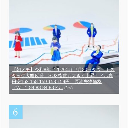
【朝メモ】令和8年（2026年）7月30日ダウ、ナス
ダック大幅反発、SOX指数も大きく上昇！ドル高
円安162-158-159-158-159円、原油先物価格
（WTI）84-83-84-83ドル
(2pv)