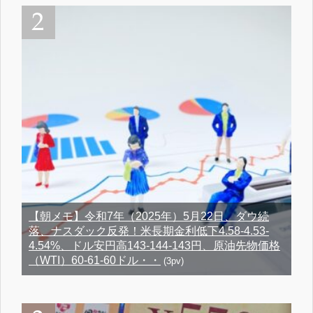
【朝メモ】令和7年（2025年）5月22日、ダウ続
落、ナスダック反発！米長期金利低下4.58-4.53-
4.54%、ドル安円高143-144-143円、原油先物価格
（WTI）60-61-60ドル・・
(3pv)