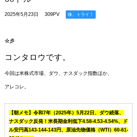
2025年5月23日
309PV
株、トライ！
☆彡
コンタロウです。
今回は米株式市場、ダウ、ナスダック指数ほか、
アレコレ。
【朝メモ】令和7年（2025年）5月22日、ダウ続落、
ナスダック反発！米長期金利低下4.58-4.53-4.54%、ド
ル安円高143-144-143円、原油先物価格（WTI）60-61-