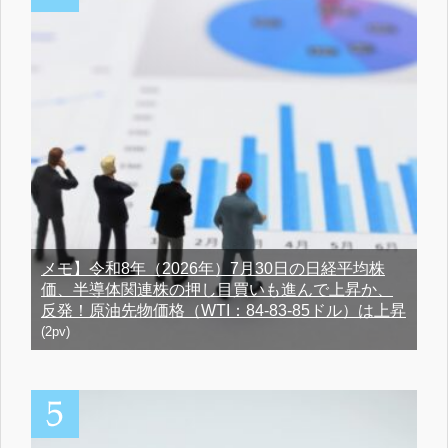
メモ】令和8年（2026年）7月30日の日経平均株
価、半導体関連株の押し目買いも進んで上昇か、
反発！原油先物価格（WTI：84-83-85ドル）は上昇
(2pv)