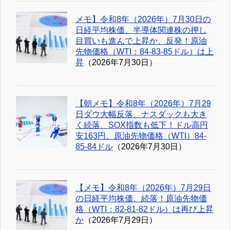
メモ】令和8年（2026年）7月30日の
日経平均株価、半導体関連株の押し
目買いも進んで上昇か、反発！原油
先物価格（WTI：84-83-85ドル）は上
昇
（2026年7月30日）
【朝メモ】令和8年（2026年）7月29
日ダウ大幅反落、ナスダックも大き
く続落、SOX指数も低下！ドル高円
安163円、原油先物価格（WTI）84-
85-84ドル
（2026年7月30日）
【メモ】令和8年（2026年）7月29日
の日経平均株価、続落！原油先物価
格（WTI：82-81-82ドル）は再び上昇
か
（2026年7月29日）