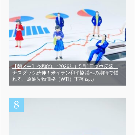
【朝メモ】令和8年（2026年）5月1日ダウ反落、
ナスダック続伸！米イラン和平協議への期待で揺
れる、原油先物価格（WTI）下落
(2pv)