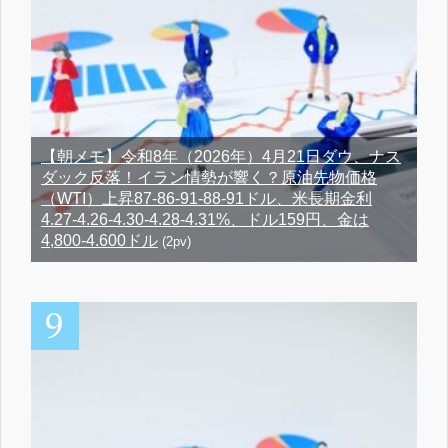
【朝メモ】令和8年（2026年）4月21日ダウ、ナス
ダック反落！イラン情勢が響く？原油先物価格
（WTI）上昇87-86-91-88-91ドル、米長期金利
4.27-4.26-4.30-4.28-4.31%、ドル159円、金は
4,800-4.600ドル
(2pv)