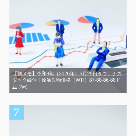
【朝メモ】令和8年（2026年）5月29日ダウ、ナス
ダック続伸！原油先物価格（WTI）87-88-86-88ド
ル
(2pv)