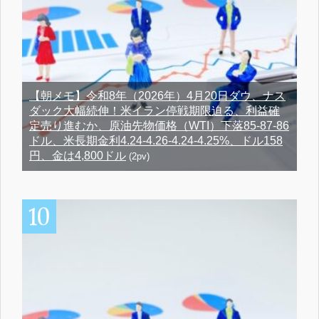
【朝メモ】令和8年（2026年）4月20日ダウ、ナス
ダック大幅続伸！米イラン停戦期限迫る、利益確
定売り進むか、原油先物価格（WTI）下落85-87-86
ドル、米長期金利4.24-4.26-4.24-4.25%、ドル158
円、金は4,800ドル
(2pv)