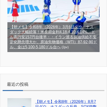
【朝メモ】令和8年（2026年）3月6日ダウ、ナス
ダック大幅続落！米長期金利4.18-4.10-4.14%、ド
ル高円安157円台後半・・イラン巡る原油供給不安
定化懸念増大か、原油先物価格（WTI）87-92-90ド
ル、金は5,100-5,180ドル台へ
(2pv)
最近の投稿
【朝メモ】令和8年（2026年）8月7
日ダウ、ナスダック反発、SOX指数