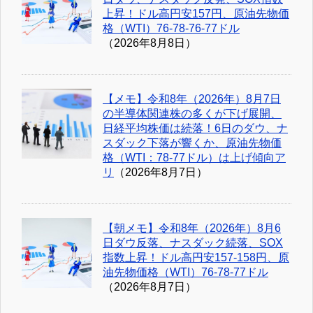
上昇！ドル高円安157円、原油先物価
格（WTI）76-78-76-77ドル
（2026年8月8日）
【メモ】令和8年（2026年）8月7日
の半導体関連株の多くが下げ展開、
日経平均株価は続落！6日のダウ、ナ
スダック下落が響くか、原油先物価
格（WTI：78-77ドル）は上げ傾向ア
リ
（2026年8月7日）
【朝メモ】令和8年（2026年）8月6
日ダウ反落、ナスダック続落、SOX
指数上昇！ドル高円安157-158円、原
油先物価格（WTI）76-78-77ドル
（2026年8月7日）