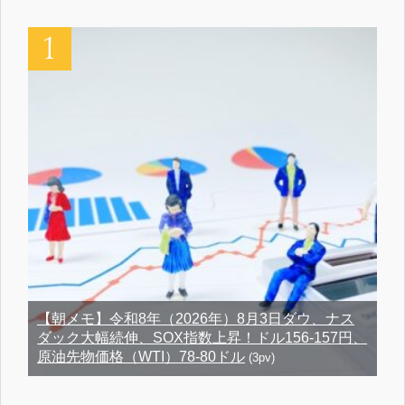
【朝メモ】令和8年（2026年）8月3日ダウ、ナス
ダック大幅続伸、SOX指数上昇！ドル156-157円、
原油先物価格（WTI）78-80ドル
(3pv)