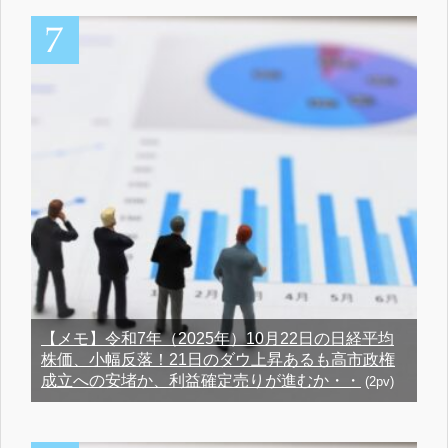
【メモ】令和7年（2025年）10月22日の日経平均
株価、小幅反落！21日のダウ上昇あるも高市政権
成立への安堵か、利益確定売りが進むか・・
(2pv)