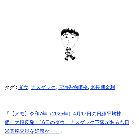
タグ :
ダウ
,
ナスダック
,
原油先物価格
,
米長期金利
「
【メモ】令和7年（2025年）4月17日の日経平均株
価、大幅反発！16日のダウ、ナスダック下落があるも日
米関税交渉を好感か・・
」