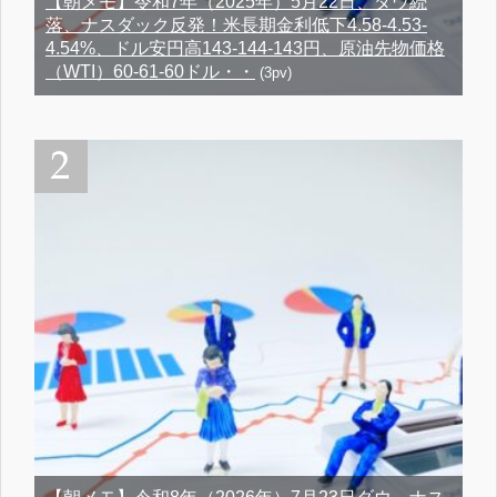
【朝メモ】令和7年（2025年）5月22日、ダウ続
落、ナスダック反発！米長期金利低下4.58-4.53-
4.54%、ドル安円高143-144-143円、原油先物価格
（WTI）60-61-60ドル・・
(3pv)