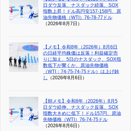
日ダウ反落、ナスダック続落、SOX
指数上昇！ドル高円安157-158円、原
油先物価格（WTI）76-78-77ドル
（2026年8月7日）
【メモ】令和8年（2026年）8月6日
の日経平均株価は反落！利益確定売
りに加え、5日のナスダック、SOX指
数低下が響くか、原油先物価格
（WTI：74-75-74-75ドル）は上げ鈍
し
（2026年8月6日）
【朝メモ】令和8年（2026年）8月5
日ダウ続伸、ナスダック反落、SOX
指数大きめに低下！ドル157円、原油
先物価格（WTI）76-74-75ドル
（2026年8月6日）