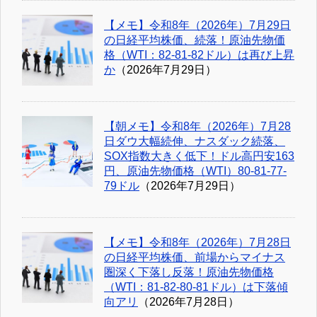
【メモ】令和8年（2026年）7月29日
の日経平均株価、続落！原油先物価
格（WTI：82-81-82ドル）は再び上昇
か
（2026年7月29日）
【朝メモ】令和8年（2026年）7月28
日ダウ大幅続伸、ナスダック続落、
SOX指数大きく低下！ドル高円安163
円、原油先物価格（WTI）80-81-77-
79ドル
（2026年7月29日）
【メモ】令和8年（2026年）7月28日
の日経平均株価、前場からマイナス
圏深く下落し反落！原油先物価格
（WTI：81-82-80-81ドル）は下落傾
向アリ
（2026年7月28日）