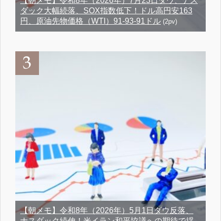
【朝メモ】令和8年（2026年）7月23日ダウ、ナス
ダック大幅続落、SOX指数低下！ドル高円安163
円、原油先物価格（WTI）91-93-91ドル
(2pv)
【朝メモ】令和8年（2026年）5月1日ダウ反落、
ナスダック続伸！米イラン和平協議への期待で揺