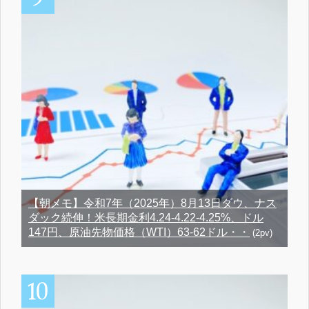
【朝メモ】令和7年（2025年）8月13日ダウ、ナス
ダック続伸！米長期金利4.24-4.22-4.25%、ドル
147円、原油先物価格（WTI）63-62ドル・・
(2pv)