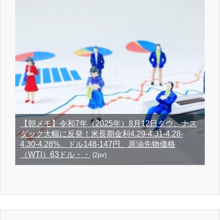
【朝メモ】令和7年（2025年）8月12日ダウ、ナス
ダック大幅に反発！米長期金利4.29-4.31-4.28-
4.30-4.28%、ドル148-147円、原油先物価格
（WTI）63ドル・・
(2pv)