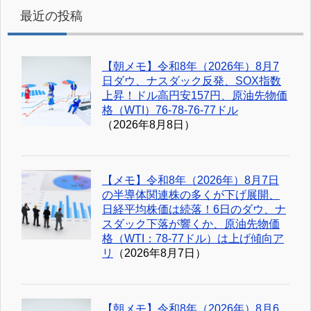
最近の投稿
【朝メモ】令和8年（2026年）8月7
日ダウ、ナスダック反発、SOX指数
上昇！ドル高円安157円、原油先物価
格（WTI）76-78-76-77ドル
（2026年8月8日）
【メモ】令和8年（2026年）8月7日
の半導体関連株の多くが下げ展開、
日経平均株価は続落！6日のダウ、ナ
スダック下落が響くか、原油先物価
格（WTI：78-77ドル）は上げ傾向ア
リ
（2026年8月7日）
【朝メモ】令和8年（2026年）8月6