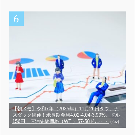
【朝メモ】令和7年（2025年）11月26日ダウ、ナ
スダック続伸！米長期金利4.02-4.04-3.99%、ドル
156円、原油先物価格（WTI）57-58ドル・・
(2pv)