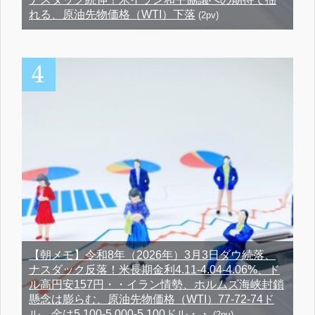
れる、原油先物価格（WTI）下落
(2pv)
【朝メモ】令和8年（2026年）3月3日ダウ続落、
ナスダック反落！米長期金利4.11-4.04-4.06%、ド
ル高円安157円・・イラン情勢、ホルムズ海峡封鎖
懸念は膨らむ、原油先物価格（WTI）77-72-74ド
ル、金は5,100-5,000-5,100ドル・・
(2pv)