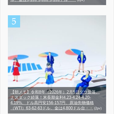
【朝メモ】令和8年（2026年）2月5日ダウ反落、
ナスダック続落！米長期金利4.23-4.24-4.20-
4.19%、ドル高円安156-157円、原油先物価格
（WTI）63-62-63ドル、金は4,800ドル台・・
(2pv)