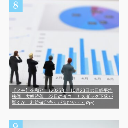
【メモ】令和7年（2025年）10月23日の日経平均
株価、大幅続落！22日のダウ、ナスダック下落が
響くか、利益確定売りが進むか・・
(2pv)