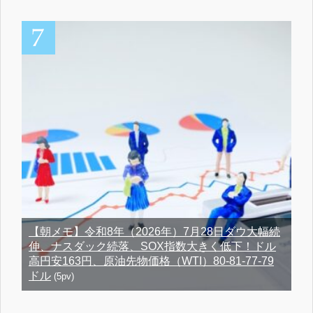
【朝メモ】令和8年（2026年）7月28日ダウ大幅続
伸、ナスダック続落、SOX指数大きく低下！ドル
高円安163円、原油先物価格（WTI）80-81-77-79
ドル
(5pv)