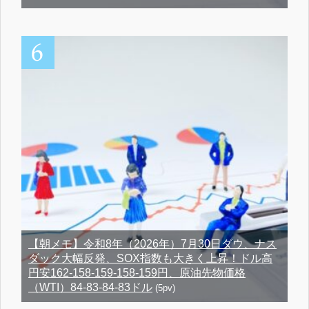
【朝メモ】令和8年（2026年）7月30日ダウ、ナス
ダック大幅反発、SOX指数も大きく上昇！ドル高
円安162-158-159-158-159円、原油先物価格
（WTI）84-83-84-83ドル
(5pv)