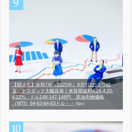
【朝メモ】令和7年（2025年）9月3日のダウ続
落、ナスダック大幅反発！米長期金利4.26-4.20-
4.22%、ドル148-147-148円、原油先物価格
（WTI）64-63-64-63ドル・・
(5pv)