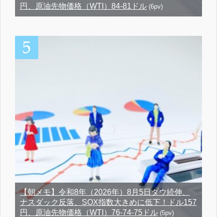
円、原油先物価格（WTI）84-81ドル
(6pv)
【朝メモ】令和8年（2026年）8月5日ダウ続伸、
ナスダック反落、SOX指数大きめに低下！ドル157
円、原油先物価格（WTI）76-74-75ドル
(5pv)