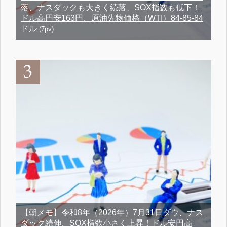
落、ナスダックも大きく続落、SOX指数も低下！
ドル高円安163円、原油先物価格（WTI）84-85-84
ドル
(7pv)
【朝メモ】令和8年（2026年）7月31日ダウ、ナス
ダック続伸、SOX指数小さく上昇！ドル安円高