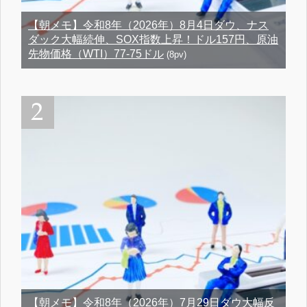
【朝メモ】令和8年（2026年）8月4日ダウ、ナス
ダック大幅続伸、SOX指数上昇！ドル157円、原油
先物価格（WTI）77-75ドル
(8pv)
【朝メモ】令和8年（2026年）7月29日ダウ大幅反