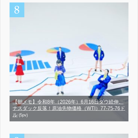
【朝メモ】令和8年（2026年）6月16日ダウ続伸、
ナスダック反落！原油先物価格（WTI）77-75-76ド
ル
(5pv)