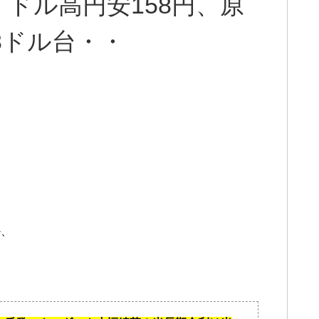
7%、ドル高円安158円、原
3ドル台・・
か、