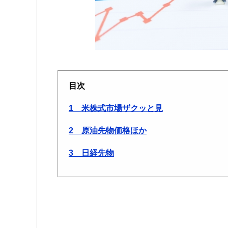
目次
1 米株式市場ザクッと見
2 原油先物価格ほか
3 日経先物