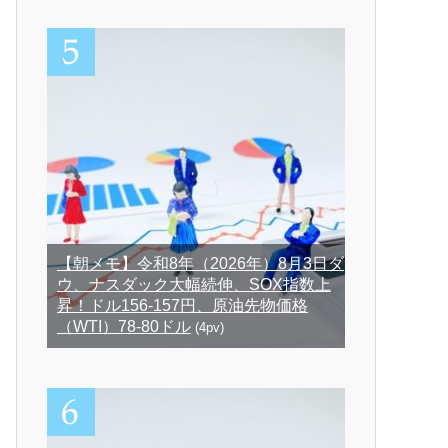
【朝メモ】令和8年（2026年）8月3日ダ
ウ、ナスダック大幅続伸、SOX指数上
昇！ドル156-157円、原油先物価格
（WTI）78-80ドル
(4pv)