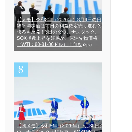
【メモ】令和8年（2026年）8月4日の日
経平均株価は前日の利益確定売り進むと
映るも反発！3日のダウ、ナスダック、
SOX指数上昇を好感か、原油先物価格
（WTI：80-81-80ドル）上向き
(3pv)
【朝メモ】令和8年（2026年）7月30日ダ
ウ、ナスダック大幅反発、SOX指数も大