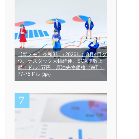
【朝メモ】令和8年（2026年）8月4日ダ
ウ、ナスダック大幅続伸、SOX指数上
昇！ドル157円、原油先物価格（WTI）
77-75ドル
(3pv)