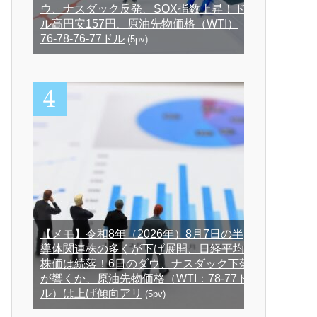
ウ、ナスダック反発、SOX指数上昇！ド
ル高円安157円、原油先物価格（WTI）
76-78-76-77ドル
(5pv)
【メモ】令和8年（2026年）8月7日の半
導体関連株の多くが下げ展開、日経平均
株価は続落！6日のダウ、ナスダック下落
が響くか、原油先物価格（WTI：78-77ド
ル）は上げ傾向アリ
(5pv)