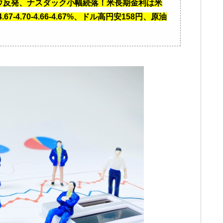
ダウ反発、ナスダック小幅続落！米長期金利は米
-4.70-4.66-4.67%、ドル高円安158円、原油