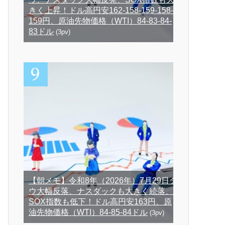
きく上昇！ドル高円安162-158-159-158-
159円、原油先物価格（WTI）84-83-84-
83ドル
(3pv)
【朝メモ】令和8年（2026年）7月29日ダ
ウ大幅反落、ナスダックも大きく続落、
SOX指数も低下！ドル高円安163円、原
油先物価格（WTI）84-85-84ドル
(3pv)