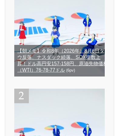
【朝メモ】令和8年（2026年）8月6日ダ
ウ反落、ナスダック続落、SOX指数上
昇！ドル高円安157-158円、原油先物価格
（WTI）76-78-77ドル
(6pv)