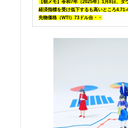
【朝メモ】令和7年（2025年）1月8日、
経済指標を受け低下するも高いところ4.71-4.67
先物価格（WTI）73ドル台・・