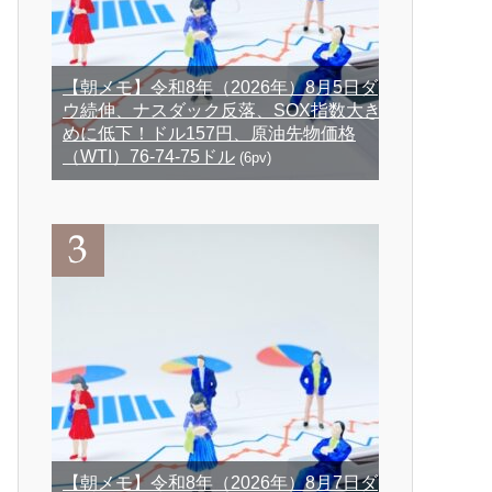
【朝メモ】令和8年（2026年）8月5日ダ
ウ続伸、ナスダック反落、SOX指数大き
めに低下！ドル157円、原油先物価格
（WTI）76-74-75ドル
(6pv)
【朝メモ】令和8年（2026年）8月7日ダ