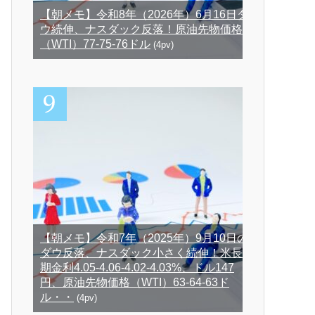
【朝メモ】令和8年（2026年）6月16日ダ
ウ続伸、ナスダック反落！原油先物価格
（WTI）77-75-76ドル
(4pv)
【朝メモ】令和7年（2025年）9月10日の
ダウ反落、ナスダック小さく続伸！米長
期金利4.05-4.06-4.02-4.03%、ドル147
円、原油先物価格（WTI）63-64-63ド
ル・・
(4pv)