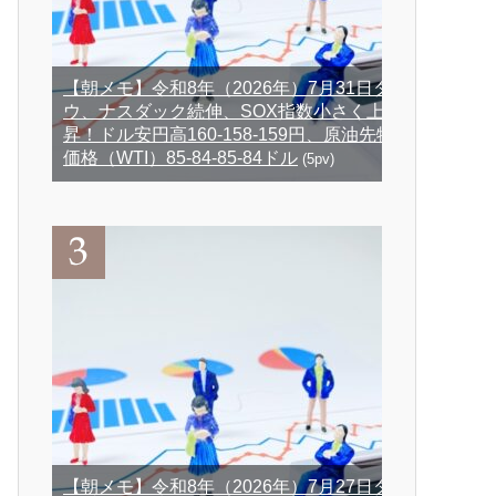
【朝メモ】令和8年（2026年）7月31日ダ
ウ、ナスダック続伸、SOX指数小さく上
昇！ドル安円高160-158-159円、原油先物
価格（WTI）85-84-85-84ドル
(5pv)
【朝メモ】令和8年（2026年）7月27日ダ