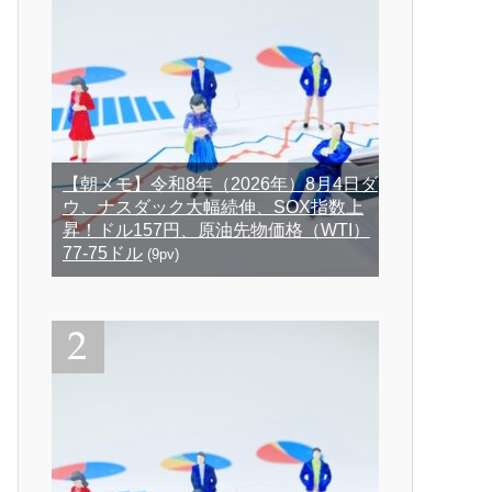
【朝メモ】令和8年（2026年）8月4日ダ
ウ、ナスダック大幅続伸、SOX指数上
昇！ドル157円、原油先物価格（WTI）
77-75ドル
(9pv)