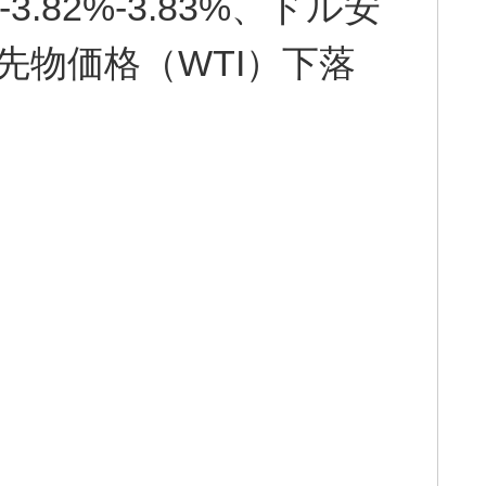
3.82%-3.83%、ドル安
油先物価格（WTI）下落