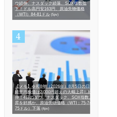
ウ続伸、ナスダック続落、SOX指数低
下！ドル高円安163円、原油先物価格
（WTI）84-81ドル
(5pv)
【メモ】令和8年（2026年）8月5日の日
経平均株価は2,000円超えの大幅上昇し続
伸！4日のダウ、ナスダック、SOX指数上
昇を好感か、原油先物価格（WTI：75-74-
75ドル）下落
(4pv)