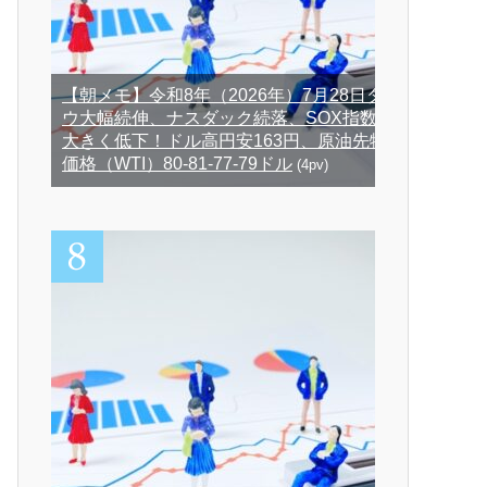
【朝メモ】令和8年（2026年）7月28日ダ
ウ大幅続伸、ナスダック続落、SOX指数
大きく低下！ドル高円安163円、原油先物
価格（WTI）80-81-77-79ドル
(4pv)