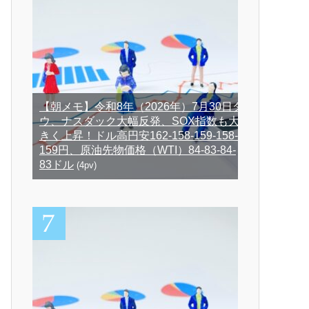
【朝メモ】令和8年（2026年）7月30日ダ
ウ、ナスダック大幅反発、SOX指数も大
きく上昇！ドル高円安162-158-159-158-
159円、原油先物価格（WTI）84-83-84-
83ドル
(4pv)