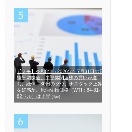
【メモ】令和8年（2026年）7月31日の日
経平均株価、半導体関連株の買いが進
む、続伸！30日のダウ、ナスダック上昇
を好感か、原油先物価格（WTI：84-81-
82ドル）は上昇
(4pv)