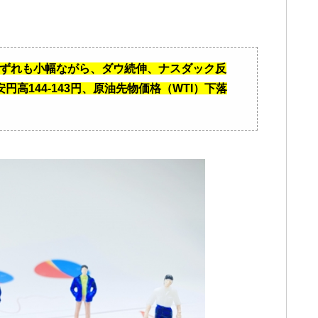
、いずれも小幅ながら、ダウ続伸、ナスダック反
ドル安円高144-143円、原油先物価格（WTI）下落