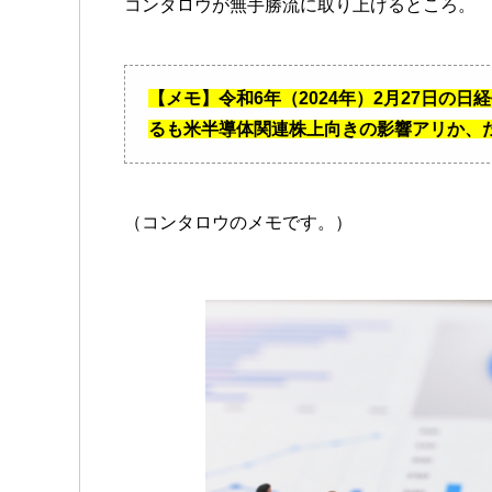
コンタロウが無手勝流に取り上げるところ。
【メモ】令和6年（2024年）2月27日の
るも米半導体関連株上向きの影響アリか、
（コンタロウのメモです。）