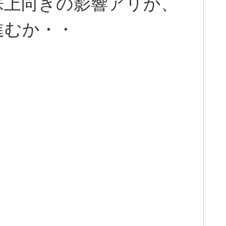
株上向きの影響アリか、
進むか・・