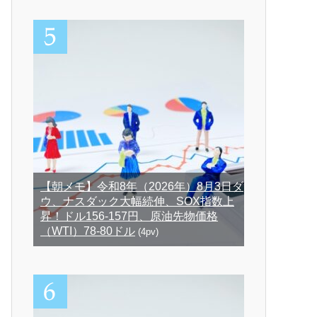
【朝メモ】令和8年（2026年）8月3日ダ
ウ、ナスダック大幅続伸、SOX指数上
昇！ドル156-157円、原油先物価格
（WTI）78-80ドル
(4pv)