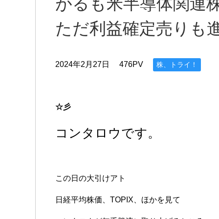
がるも米半導体関連
ただ利益確定売りも
2024年2月27日
476PV
株、トライ！
☆彡
コンタロウです。
この日の大引けアト
日経平均株価、TOPIX、ほかを見て