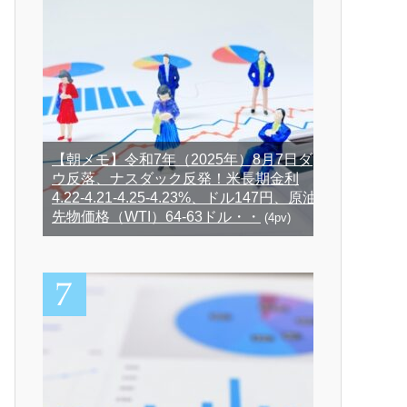
【朝メモ】令和7年（2025年）8月7日ダ
ウ反落、ナスダック反発！米長期金利
4.22-4.21-4.25-4.23%、ドル147円、原油
先物価格（WTI）64-63ドル・・
(4pv)