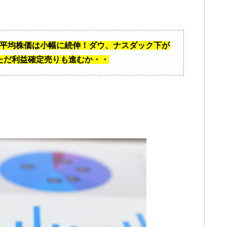
日経平均株価は小幅に続伸！ダウ、ナスダック下が
ただ利益確定売りも進むか・・