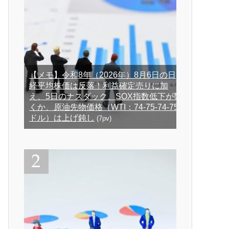
【メモ】令和8年（2026年）8月6日の日
経平均株価は反落！利益確定売りに加
え、5日のナスダック、SOX指数低下が響
くか、原油先物価格（WTI：74-75-74-75
ドル）は上げ鈍し
(7pv)