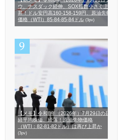
ウ、ナスダック続伸、SOX指数小さく上
昇！ドル安円高160-158-159円、原油先物
価格（WTI）85-84-85-84ドル
(3pv)
【メモ】令和8年（2026年）7月29日の日
経平均株価、続落！原油先物価格
（WTI：82-81-82ドル）は再び上昇か
(3pv)