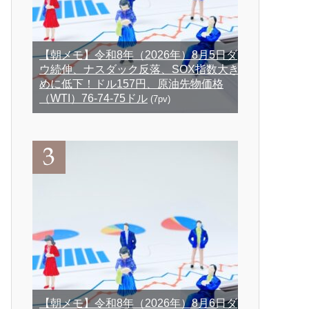
【朝メモ】令和8年（2026年）8月5日ダ
ウ続伸、ナスダック反落、SOX指数大き
めに低下！ドル157円、原油先物価格
（WTI）76-74-75ドル
(7pv)
【朝メモ】令和8年（2026年）8月6日ダ