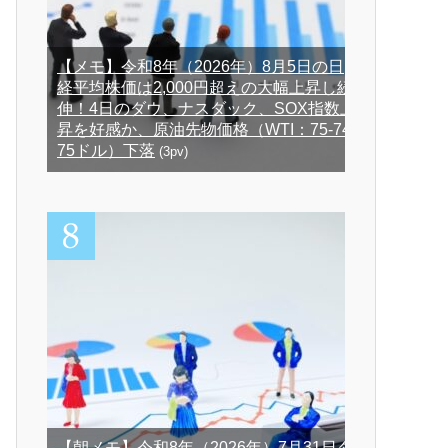
【メモ】令和8年（2026年）8月5日の日
経平均株価は2,000円超えの大幅上昇し続
伸！4日のダウ、ナスダック、SOX指数上
昇を好感か、原油先物価格（WTI：75-74-
75ドル）下落
(3pv)
【朝メモ】令和8年（2026年）7月31日ダ