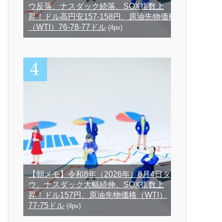
ウ反落、ナスダック続落、SOX指数上
昇！ドル高円安157-158円、原油先物価格
（WTI）76-78-77ドル
(4pv)
【朝メモ】令和8年（2026年）8月4日ダ
ウ、ナスダック大幅続伸、SOX指数上
昇！ドル157円、原油先物価格（WTI）
77-75ドル
(4pv)