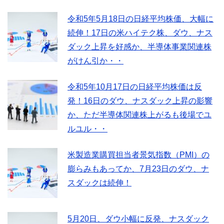
令和5年5月18日の日経平均株価、大幅に
続伸！17日の米ハイテク株、ダウ、ナス
ダック上昇を好感か、半導体事業関連株
がけん引か・・
令和5年10月17日の日経平均株価は反
発！16日のダウ、ナスダック上昇の影響
か、ただ半導体関連株上がるも後場でユ
ルユル・・
米製造業購買担当者景気指数（PMI）の
膨らみもあってか、7月23日のダウ、ナ
スダックは続伸！
5月20日、ダウ小幅に反発、ナスダック