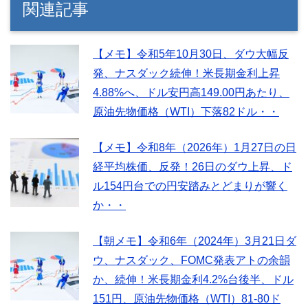
関連記事
【メモ】令和5年10月30日、ダウ大幅反
発、ナスダック続伸！米長期金利上昇
4.88%へ、ドル安円高149.00円あたり、
原油先物価格（WTI）下落82ドル・・
【メモ】令和8年（2026年）1月27日の日
経平均株価、反発！26日のダウ上昇、ド
ル154円台での円安踏みとどまりが響く
か・・
【朝メモ】令和6年（2024年）3月21日ダ
ウ、ナスダック、FOMC発表アトの余韻
か、続伸！米長期金利4.2%台後半、ドル
151円、原油先物価格（WTI）81-80ド