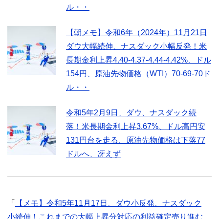
ル・・
【朝メモ】令和6年（2024年）11月21日
ダウ大幅続伸、ナスダック小幅反発！米
長期金利上昇4.40-4.37-4.44-4.42%、ドル
154円、原油先物価格（WTI）70-69-70ド
ル・・
令和5年2月9日、ダウ、ナスダック続
落！米長期金利上昇3.67%、ドル高円安
131円台を走る、原油先物価格は下落77
ドルへ、冴えず
「
【メモ】令和5年11月17日、ダウ小反発、ナスダック
小続伸！これまでの大幅上昇分対応の利益確定売り進む