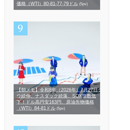
価格（WTI）80-81-77-79ドル
(5pv)
【朝メモ】令和8年（2026年）7月27日ダ
ウ続伸、ナスダック続落、SOX指数低
下！ドル高円安163円、原油先物価格
（WTI）84-81ドル
(5pv)