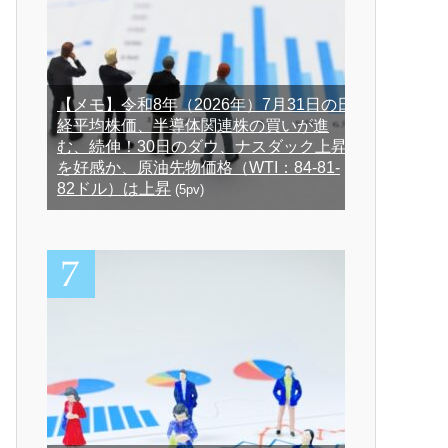
【メモ】令和8年（2026年）7月31日の日
経平均株価、半導体関連株の買いが進
む、続伸！30日のダウ、ナスダック上昇
を好感か、原油先物価格（WTI：84-81-
82ドル）は上昇
(5pv)