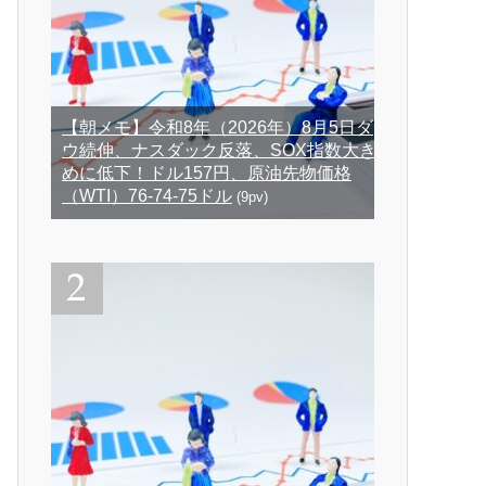
【朝メモ】令和8年（2026年）8月5日ダ
ウ続伸、ナスダック反落、SOX指数大き
めに低下！ドル157円、原油先物価格
（WTI）76-74-75ドル
(9pv)