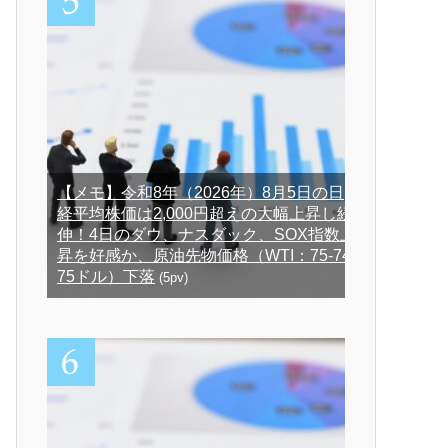
【メモ】令和8年（2026年）8月5日の日
経平均株価は2,000円超えの大幅上昇し続
伸！4日のダウ、ナスダック、SOX指数上
昇を好感か、原油先物価格（WTI：75-74-
75ドル）下落
(5pv)