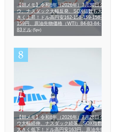
【朝メモ】令和8年（2026年）7月30日ダ
ウ、ナスダック大幅反発、SOX指数も大
きく上昇！ドル高円安162-158-159-158-
159円、原油先物価格（WTI）84-83-84-
83ドル
(5pv)
【朝メモ】令和8年（2026年）7月28日ダ
ウ大幅続伸、ナスダック続落、SOX指数
大きく低下！ドル高円安163円、原油先物