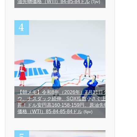
油先物価格（WTI）84-85-84ドル
(7pv)
【朝メモ】令和8年（2026年）7月31日ダ
ウ、ナスダック続伸、SOX指数小さく上
昇！ドル安円高160-158-159円、原油先物
価格（WTI）85-84-85-84ドル
(6pv)