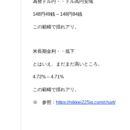
為替ドル円・・ドル高円安域
148円49銭 – 148円84銭
この範疇で揺れアリ。
米長期金利・・低下
とはいえ、まだまだ高いところ。
4.72% – 4.71%
この範疇で揺れアリ。
※ 参照：
https://nikkei225jp.com/chart/