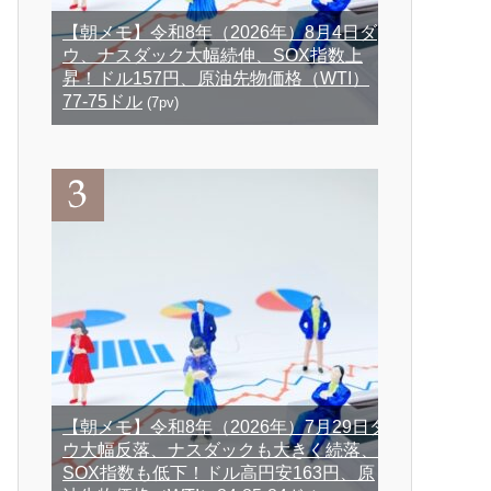
【朝メモ】令和8年（2026年）8月4日ダ
ウ、ナスダック大幅続伸、SOX指数上
昇！ドル157円、原油先物価格（WTI）
77-75ドル
(7pv)
【朝メモ】令和8年（2026年）7月29日ダ
ウ大幅反落、ナスダックも大きく続落、
SOX指数も低下！ドル高円安163円、原