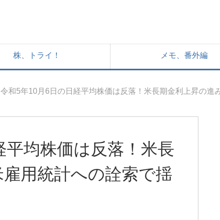
株、トライ！
メモ、番外編
令和5年10月6日の日経平均株価は反落！米長期金利上昇の進
日経平均株価は反落！米長
米雇用統計への詮索で揺