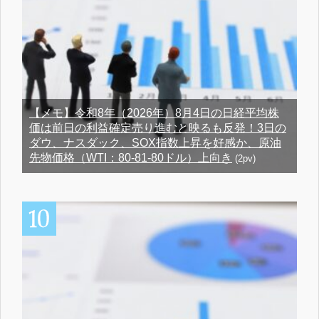
【メモ】令和8年（2026年）8月4日の日経平均株
価は前日の利益確定売り進むと映るも反発！3日の
ダウ、ナスダック、SOX指数上昇を好感か、原油
先物価格（WTI：80-81-80ドル）上向き
(2pv)