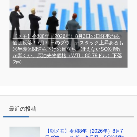
【メモ】令和8年（2026年）8月3日の日経平均株
価は反落！7月31日のダウ、ナスダック上昇あるも
米半導体関連株下げの目立ち、冴えないSOX指数
が響くか、原油先物価格（WTI：80-79ドル）下落
(2pv)
最近の投稿
【朝メモ】令和8年（2026年）8月7