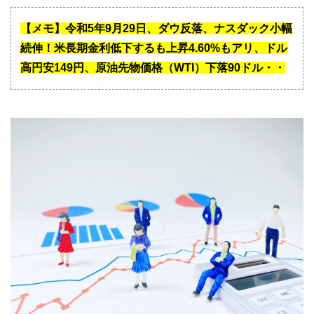
【メモ】令和5年9月29日、ダウ反落、ナスダック小幅
続伸！米長期金利低下するも上昇4.60%もアリ、ドル
高円安149円、原油先物価格（WTI）下落90ドル・・