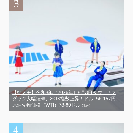
【朝メモ】令和8年（2026年）8月3日ダウ、ナス
ダック大幅続伸、SOX指数上昇！ドル156-157円、
原油先物価格（WTI）78-80ドル
(4pv)