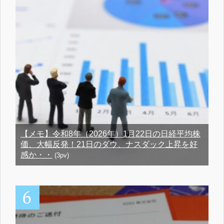
【メモ】令和8年（2026年）1月22日の日経平均株
価、大幅反発！21日のダウ、ナスダック上昇を好
感か・・
(3pv)