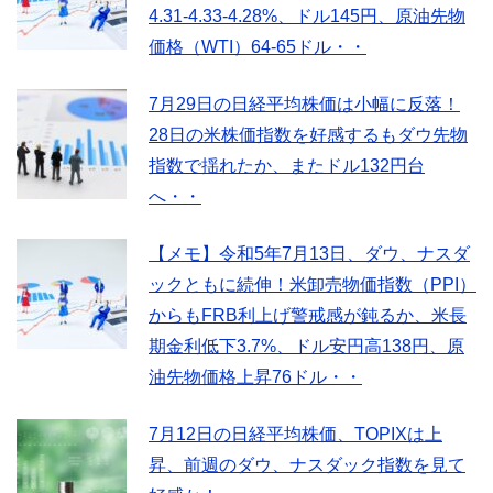
4.31-4.33-4.28%、ドル145円、原油先物
価格（WTI）64-65ドル・・
7月29日の日経平均株価は小幅に反落！
28日の米株価指数を好感するもダウ先物
指数で揺れたか、またドル132円台
へ・・
【メモ】令和5年7月13日、ダウ、ナスダ
ックともに続伸！米卸売物価指数（PPI）
からもFRB利上げ警戒感が鈍るか、米長
期金利低下3.7%、ドル安円高138円、原
油先物価格上昇76ドル・・
7月12日の日経平均株価、TOPIXは上
昇、前週のダウ、ナスダック指数を見て