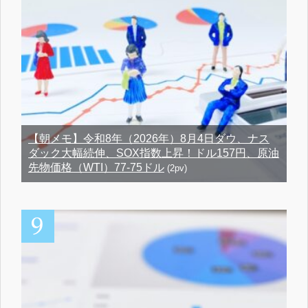
【朝メモ】令和8年（2026年）8月4日ダウ、ナス
ダック大幅続伸、SOX指数上昇！ドル157円、原油
先物価格（WTI）77-75ドル
(2pv)