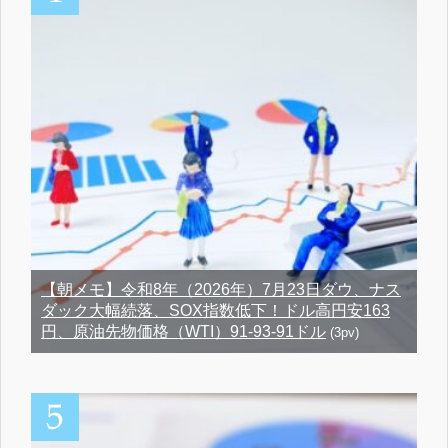
【朝メモ】令和8年（2026年）7月23日ダウ、ナス
ダック大幅続落、SOX指数低下！ドル高円安163
円、原油先物価格（WTI）91-93-91ドル
(3pv)