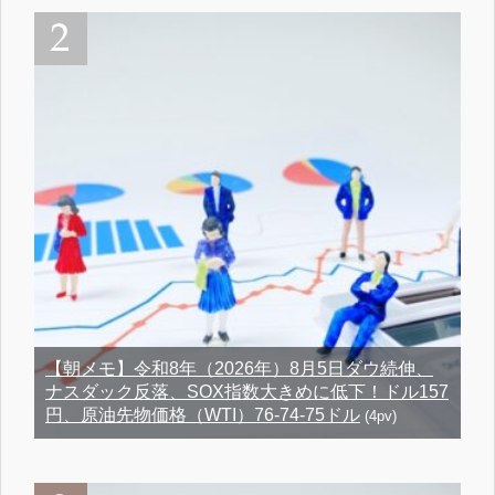
【朝メモ】令和8年（2026年）8月5日ダウ続伸、
ナスダック反落、SOX指数大きめに低下！ドル157
円、原油先物価格（WTI）76-74-75ドル
(4pv)