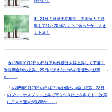
好感か！
9月21日の日経平均株価、中国恒大の影
響を受けた20日のダウに倣ったか、大き
く下落！
「
令和5年10月2日の日経平均株価は大幅上昇して下落！
米長期金利の上昇、29日の冴えない米株価指数の影響
か・・
」
「
令和5年9月29日の日経平均株価は小幅に続落！28日
のダウ、ナスダック上昇で寄り付きは上を向くも、次第
に月末と週末が影響か・・
」