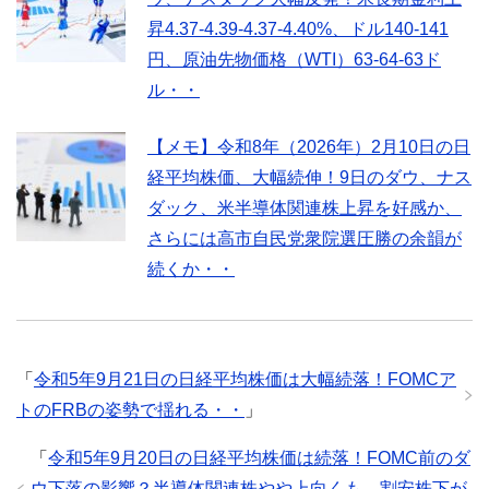
昇4.37-4.39-4.37-4.40%、ドル140-141
円、原油先物価格（WTI）63-64-63ド
ル・・
【メモ】令和8年（2026年）2月10日の日
経平均株価、大幅続伸！9日のダウ、ナス
ダック、米半導体関連株上昇を好感か、
さらには高市自民党衆院選圧勝の余韻が
続くか・・
「
令和5年9月21日の日経平均株価は大幅続落！FOMCア
トのFRBの姿勢で揺れる・・
」
「
令和5年9月20日の日経平均株価は続落！FOMC前のダ
ウ下落の影響？半導体関連株やや上向くも、割安株下が