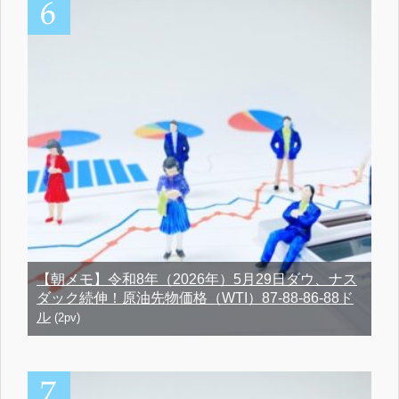
【朝メモ】令和8年（2026年）5月29日ダウ、ナス
ダック続伸！原油先物価格（WTI）87-88-86-88ド
ル
(2pv)