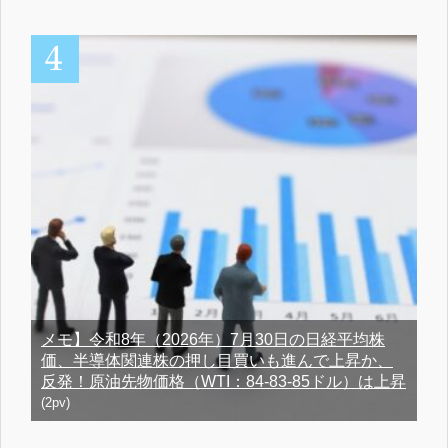
メモ】令和8年（2026年）7月30日の日経平均株
価、半導体関連株の押し目買いも進んで上昇か、
反発！原油先物価格（WTI：84-83-85ドル）は上昇
(2pv)