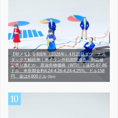
【朝メモ】令和8年（2026年）4月20日ダウ、ナス
ダック大幅続伸！米イラン停戦期限迫る、利益確
定売り進むか、原油先物価格（WTI）下落85-87-86
ドル、米長期金利4.24-4.26-4.24-4.25%、ドル158
円、金は4,800ドル
(2pv)