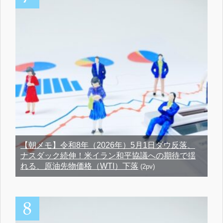
【朝メモ】令和8年（2026年）5月1日ダウ反落、
ナスダック続伸！米イラン和平協議への期待で揺
れる、原油先物価格（WTI）下落
(2pv)