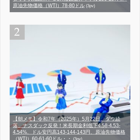
原油先物価格（WTI）78-80ドル
(3pv)
【朝メモ】令和7年（2025年）5月22日、ダウ続
落、ナスダック反発！米長期金利低下4.58-4.53-
4.54%、ドル安円高143-144-143円、原油先物価格
（WTI）60-61-60ドル・・
(3pv)