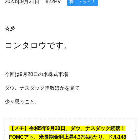
2023年9月21日
822PV
株、トライ！
☆彡
コンタロウです。
今回は9月20日の米株式市場
ダウ、ナスダック指数ほかを見て
少々思うこと。
【メモ】令和5年9月20日、ダウ、ナスダック続落！
FOMCアト、米長期金利上昇4.37%あたり、ドル148