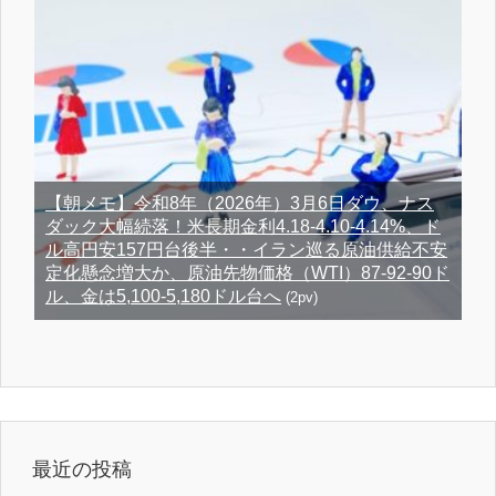
【朝メモ】令和8年（2026年）3月6日ダウ、ナス
ダック大幅続落！米長期金利4.18-4.10-4.14%、ド
ル高円安157円台後半・・イラン巡る原油供給不安
定化懸念増大か、原油先物価格（WTI）87-92-90ド
ル、金は5,100-5,180ドル台へ
(2pv)
最近の投稿