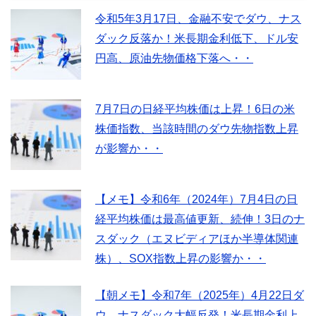
令和5年3月17日、金融不安でダウ、ナス
ダック反落か！米長期金利低下、ドル安
円高、原油先物価格下落へ・・
7月7日の日経平均株価は上昇！6日の米
株価指数、当該時間のダウ先物指数上昇
が影響か・・
【メモ】令和6年（2024年）7月4日の日
経平均株価は最高値更新、続伸！3日のナ
スダック（エヌビディアほか半導体関連
株）、SOX指数上昇の影響か・・
【朝メモ】令和7年（2025年）4月22日ダ
ウ、ナスダック大幅反発！米長期金利上