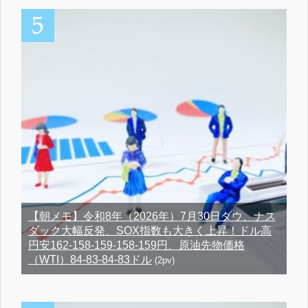
【朝メモ】令和8年（2026年）7月30日ダウ、ナス
ダック大幅反発、SOX指数も大きく上昇！ドル高
円安162-158-159-158-159円、原油先物価格
（WTI）84-83-84-83ドル
(2pv)