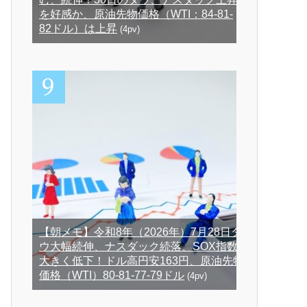
を好感か、原油先物価格（WTI：84-81-
82ドル）は上昇
(4pv)
【朝メモ】令和8年（2026年）7月28日ダ
ウ大幅続伸、ナスダック続落、SOX指数
大きく低下！ドル高円安163円、原油先物
価格（WTI）80-81-77-79ドル
(4pv)