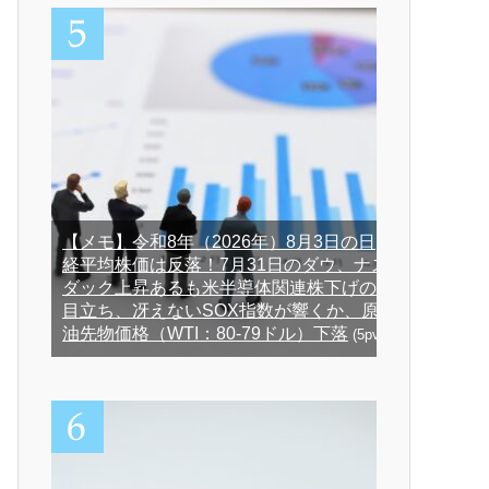
【メモ】令和8年（2026年）8月3日の日
経平均株価は反落！7月31日のダウ、ナス
ダック上昇あるも米半導体関連株下げの
目立ち、冴えないSOX指数が響くか、原
油先物価格（WTI：80-79ドル）下落
(5pv)