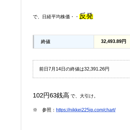
反発
で、日経平均株価・・
32,493.89円
終値
前日7月14日の終値は32,391.26円
102円63銭高
で、大引け。
※ 参照：
https://nikkei225jp.com/chart/