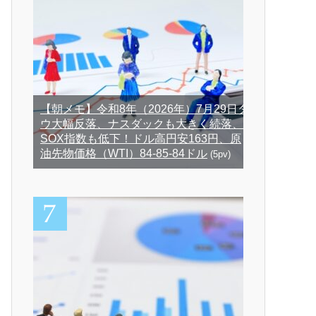
【朝メモ】令和8年（2026年）7月29日ダ
ウ大幅反落、ナスダックも大きく続落、
SOX指数も低下！ドル高円安163円、原
油先物価格（WTI）84-85-84ドル
(5pv)