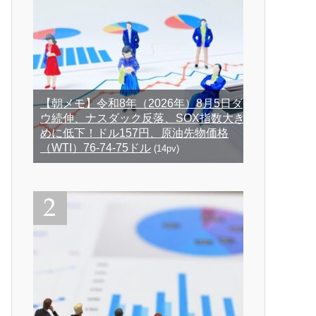
【朝メモ】令和8年（2026年）8月5日ダ
ウ続伸、ナスダック反落、SOX指数大き
めに低下！ドル157円、原油先物価格
（WTI）76-74-75ドル
(14pv)