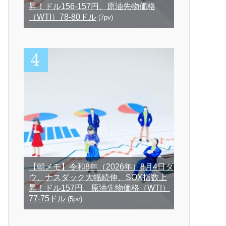
昇！ドル156-157円、原油先物価格
（WTI）78-80ドル
(7pv)
【朝メモ】令和8年（2026年）8月4日ダ
ウ、ナスダック大幅続伸、SOX指数上
昇！ドル157円、原油先物価格（WTI）
77-75ドル
(5pv)