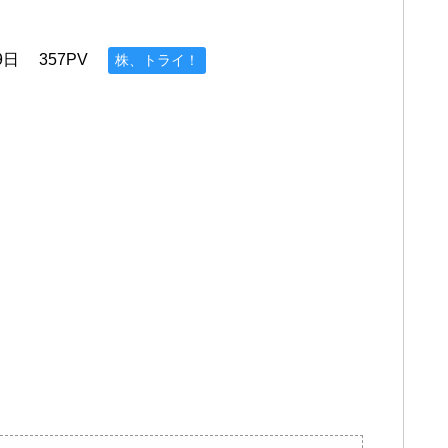
9日
357PV
株、トライ！