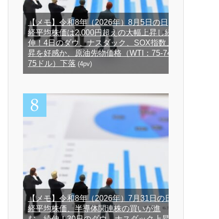
【メモ】令和8年（2026年）8月5日の日
経平均株価は2,000円超えの大幅上昇し続
伸！4日のダウ、ナスダック、SOX指数上
昇を好感か、原油先物価格（WTI：75-74-
75ドル）下落
(4pv)
【メモ】令和8年（2026年）7月31日の日
経平均株価、半導体関連株の買いが進
む、続伸！30日のダウ、ナスダック上昇