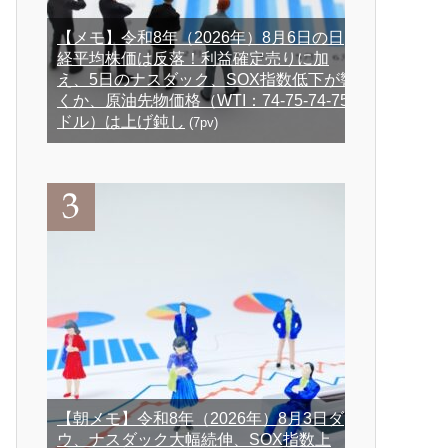
【メモ】令和8年（2026年）8月6日の日
経平均株価は反落！利益確定売りに加
え、5日のナスダック、SOX指数低下が響
くか、原油先物価格（WTI：74-75-74-75
ドル）は上げ鈍し
(7pv)
【朝メモ】令和8年（2026年）8月3日ダ
ウ、ナスダック大幅続伸、SOX指数上