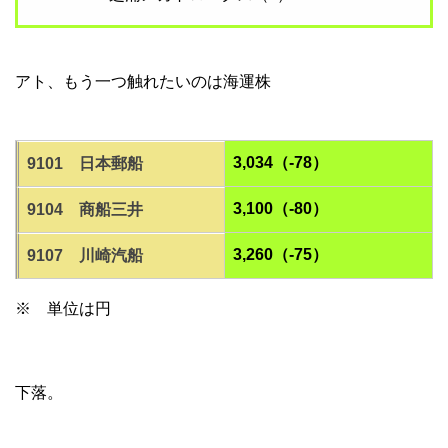
アト、もう一つ触れたいのは海運株
3,034（-78）
9101 日本郵船
3,100（-80）
9104 商船三井
3,260（-75）
9107 川崎汽船
※ 単位は円
下落。