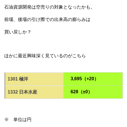
石油資源開発は空売りの対象となったかも。
前場、後場の引け際での出来高の膨らみは
買い戻しか？
ほかに最近興味深く見ているのがこちら
3,695（+20）
1301 極洋
628（±0）
1332 日本水産
※ 単位は円