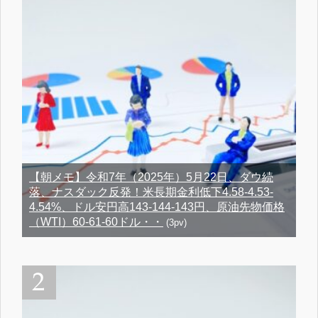
【朝メモ】令和7年（2025年）5月22日、ダウ続
落、ナスダック反発！米長期金利低下4.58-4.53-
4.54%、ドル安円高143-144-143円、原油先物価格
（WTI）60-61-60ドル・・
(3pv)