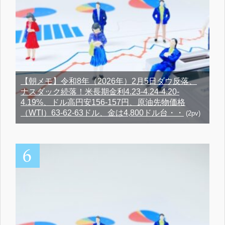
【朝メモ】令和8年（2026年）2月5日ダウ反落、
ナスダック続落！米長期金利4.23-4.24-4.20-
4.19%、ドル高円安156-157円、原油先物価格
（WTI）63-62-63ドル、金は4,800ドル台・・
(2pv)