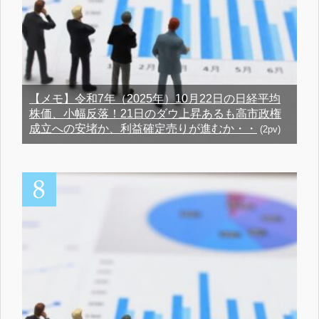
【メモ】令和7年（2025年）10月22日の日経平均
株価、小幅反落！21日のダウ上昇あるも高市政権
成立への安堵か、利益確定売りが進むか・・
(2pv)