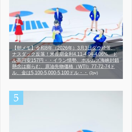
【朝メモ】令和8年（2026年）3月3日ダウ続落、
ナスダック反落！米長期金利4.11-4.04-4.06%、ド
ル高円安157円・・イラン情勢、ホルムズ海峡封鎖
懸念は膨らむ、原油先物価格（WTI）77-72-74ド
ル、金は5,100-5,000-5,100ドル・・
(2pv)