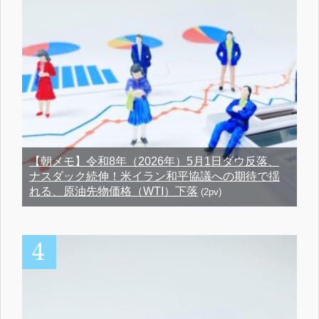
【朝メモ】令和8年（2026年）5月1日ダウ反落、
ナスダック続伸！米イラン和平協議への期待で揺
れる、原油先物価格（WTI）下落
(2pv)