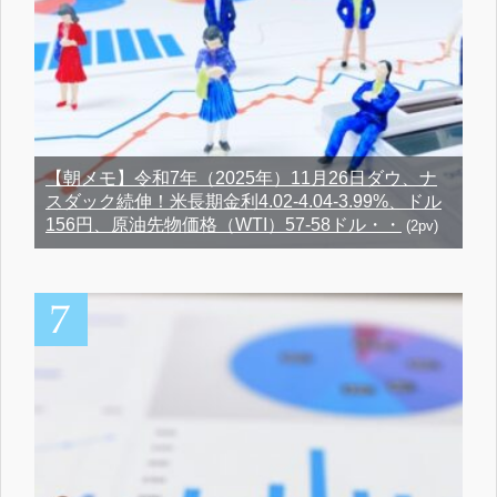
【朝メモ】令和7年（2025年）11月26日ダウ、ナ
スダック続伸！米長期金利4.02-4.04-3.99%、ドル
156円、原油先物価格（WTI）57-58ドル・・
(2pv)