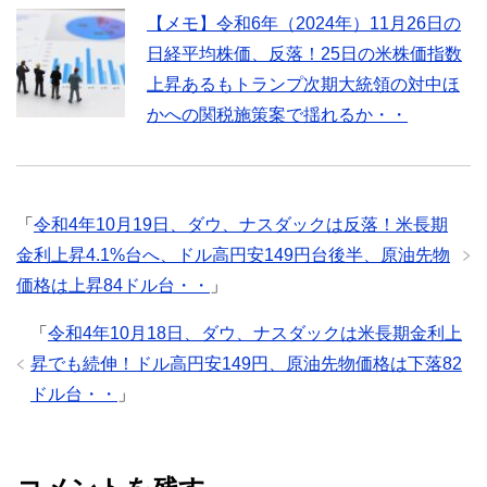
【メモ】令和6年（2024年）11月26日の
日経平均株価、反落！25日の米株価指数
上昇あるもトランプ次期大統領の対中ほ
かへの関税施策案で揺れるか・・
「
令和4年10月19日、ダウ、ナスダックは反落！米長期
金利上昇4.1%台へ、ドル高円安149円台後半、原油先物
価格は上昇84ドル台・・
」
「
令和4年10月18日、ダウ、ナスダックは米長期金利上
昇でも続伸！ドル高円安149円、原油先物価格は下落82
ドル台・・
」