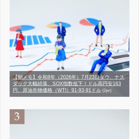
【朝メモ】令和8年（2026年）7月23日ダウ、ナス
ダック大幅続落、SOX指数低下！ドル高円安163
円、原油先物価格（WTI）91-93-91ドル
(2pv)