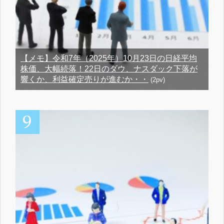
【メモ】令和7年（2025年）10月23日の日経平均
株価、大幅続落！22日のダウ、ナスダック下落が
響くか、利益確定売りが進むか・・
(2pv)