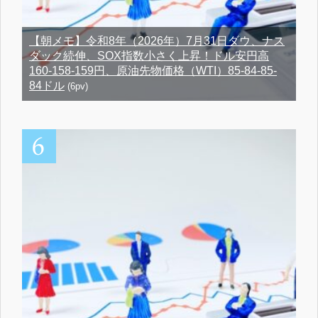
【朝メモ】令和8年（2026年）7月31日ダウ、ナス
ダック続伸、SOX指数小さく上昇！ドル安円高
160-158-159円、原油先物価格（WTI）85-84-85-
84ドル
(6pv)