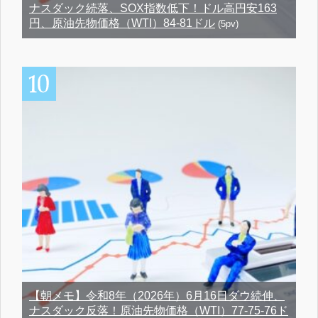
ナスダック続落、SOX指数低下！ドル高円安163
円、原油先物価格（WTI）84-81ドル
(5pv)
【朝メモ】令和8年（2026年）6月16日ダウ続伸、
ナスダック反落！原油先物価格（WTI）77-75-76ド