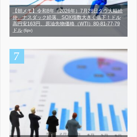
【朝メモ】令和8年（2026年）7月28日ダウ大幅続
伸、ナスダック続落、SOX指数大きく低下！ドル
高円安163円、原油先物価格（WTI）80-81-77-79
ドル
(6pv)