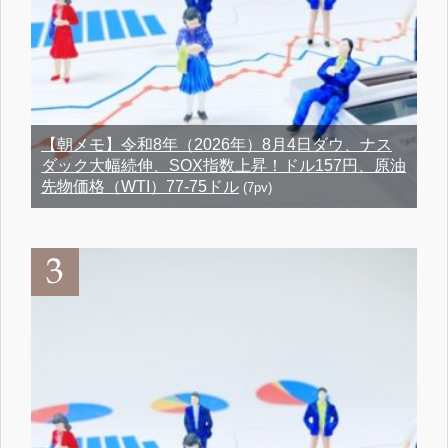
【朝メモ】令和8年（2026年）8月4日ダウ、ナス
ダック大幅続伸、SOX指数上昇！ドル157円、原油
先物価格（WTI）77-75ドル
(7pv)