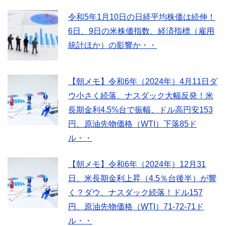
令和5年1月10日の日経平均株価は続伸！
6日、9日の米株価指数、経済指標（雇用
統計ほか）の影響か・・
【朝メモ】令和6年（2024年）4月11日ダ
ウ小さく続落、ナスダック大幅反発！米
長期金利4.5%台で振幅、ドル高円安153
円、原油先物価格（WTI）下落85ド
ル・・
【朝メモ】令和6年（2024年）12月31
日、米長期金利上昇（4.5％台後半）が響
く？ダウ、ナスダック続落！ドル157
円、原油先物価格（WTI）71-72-71ド
ル・・