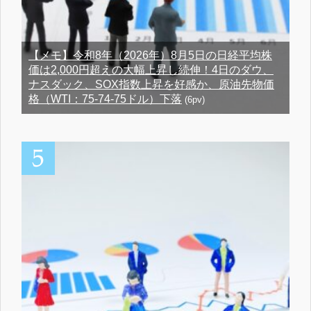
【メモ】令和8年（2026年）8月5日の日経平均株
価は2,000円超えの大幅上昇し続伸！4日のダウ、
ナスダック、SOX指数上昇を好感か、原油先物価
格（WTI：75-74-75ドル）下落
(6pv)