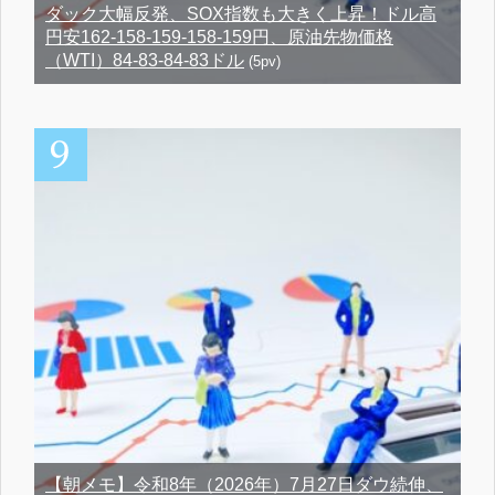
ダック大幅反発、SOX指数も大きく上昇！ドル高
円安162-158-159-158-159円、原油先物価格
（WTI）84-83-84-83ドル
(5pv)
【朝メモ】令和8年（2026年）7月27日ダウ続伸、