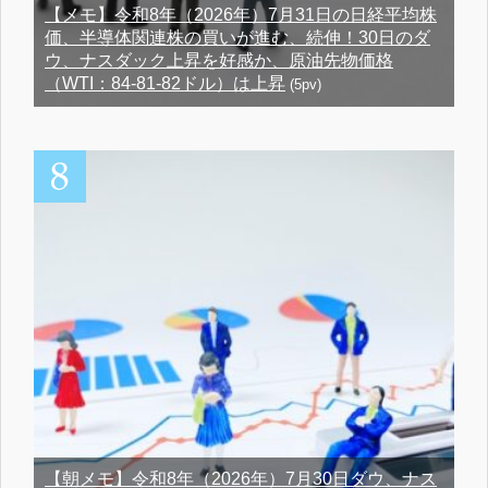
【メモ】令和8年（2026年）7月31日の日経平均株
価、半導体関連株の買いが進む、続伸！30日のダ
ウ、ナスダック上昇を好感か、原油先物価格
（WTI：84-81-82ドル）は上昇
(5pv)
【朝メモ】令和8年（2026年）7月30日ダウ、ナス