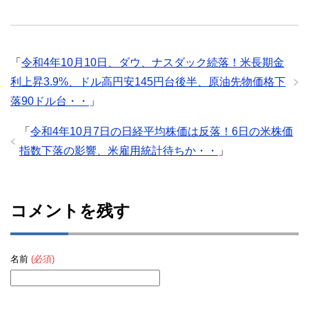
「
令和4年10月10日、ダウ、ナスダック続落！米長期金
利上昇3.9%、ドル高円安145円台後半、原油先物価格下
落90ドル台・・
」
「
令和4年10月7日の日経平均株価は反落！6日の米株価
指数下落の影響、米雇用統計待ちか・・
」
コメントを残す
名前
(必須)