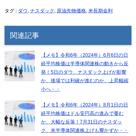
タグ :
ダウ
,
ナスダック
,
原油先物価格
,
米長期金利
関連記事
【メモ】令和6年（2024年）6月6日の日
経平均株価は半導体関連株の動きから反
発！5日のダウ、ナスダック上げが影響
か、後場では利確が進むのか、上昇幅縮
小へ・・
【メモ】令和6年（2024年）8月1日の日
経平均株価はドル安円高の進みで萎む
か、大幅な反落！7月31日のナスダッ
ク、米半導体関連株上げも響かずか・・