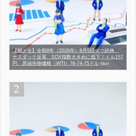
【朝メモ】令和8年（2026年）8月5日ダウ続伸、
ナスダック反落、SOX指数大きめに低下！ドル157
円、原油先物価格（WTI）76-74-75ドル
(9pv)