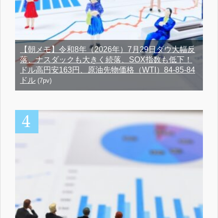
【朝メモ】令和8年（2026年）7月29日ダウ大幅反
落、ナスダックも大きく続落、SOX指数も低下！
ドル高円安163円、原油先物価格（WTI）84-85-84
ドル
(7pv)