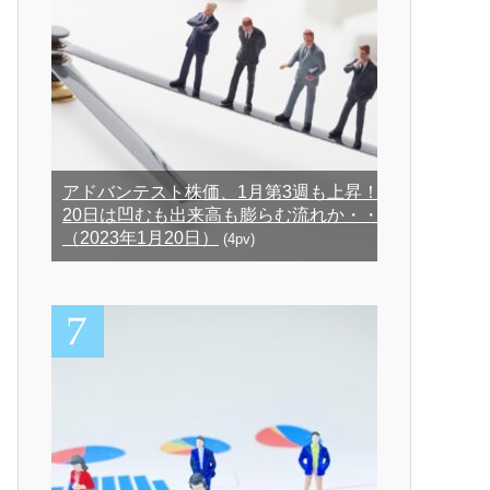
アドバンテスト株価、1月第3週も上昇！
20日は凹むも出来高も膨らむ流れか・・
（2023年1月20日）
(4pv)