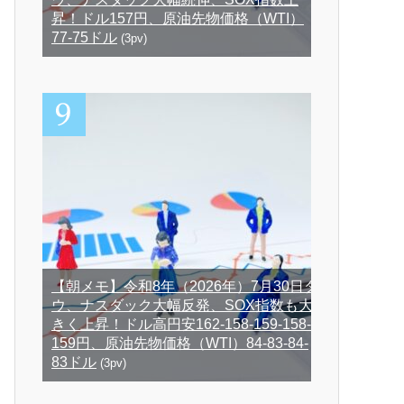
昇！ドル157円、原油先物価格（WTI）
77-75ドル
(3pv)
【朝メモ】令和8年（2026年）7月30日ダ
ウ、ナスダック大幅反発、SOX指数も大
きく上昇！ドル高円安162-158-159-158-
159円、原油先物価格（WTI）84-83-84-
83ドル
(3pv)