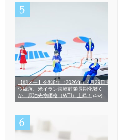
【朝メモ】令和8年（2026年）4月29日ダ
ウ続落、米イラン海峡封鎖長期化響く
か、原油先物価格（WTI）上昇！
(4pv)