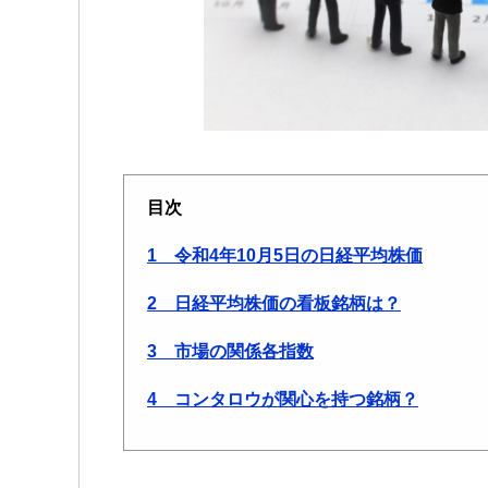
目次
1 令和4年10月5日の日経平均株価
2 日経平均株価の看板銘柄は？
3 市場の関係各指数
4 コンタロウが関心を持つ銘柄？