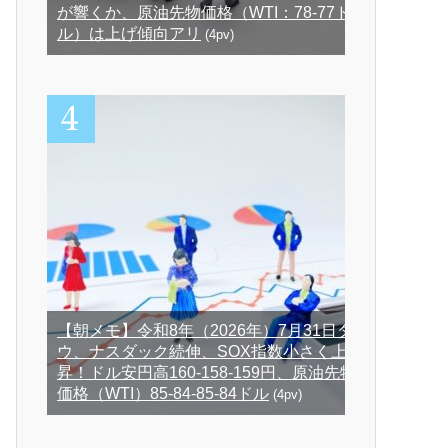
が響くか、原油先物価格（WTI：78-77ド
ル）は上げ傾向アリ
(4pv)
【朝メモ】令和8年（2026年）7月31日ダ
ウ、ナスダック続伸、SOX指数小さく上
昇！ドル安円高160-158-159円、原油先物
価格（WTI）85-84-85-84ドル
(4pv)