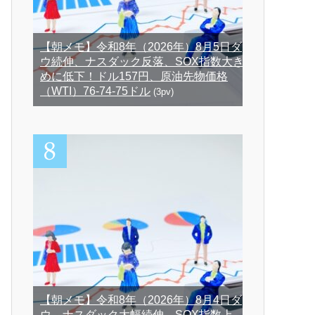
【朝メモ】令和8年（2026年）8月5日ダ
ウ続伸、ナスダック反落、SOX指数大き
めに低下！ドル157円、原油先物価格
（WTI）76-74-75ドル
(3pv)
【朝メモ】令和8年（2026年）8月4日ダ
ウ、ナスダック大幅続伸、SOX指数上