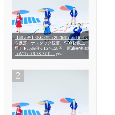
【朝メモ】令和8年（2026年）8月6日ダ
ウ反落、ナスダック続落、SOX指数上
昇！ドル高円安157-158円、原油先物価格
（WTI）76-78-77ドル
(9pv)