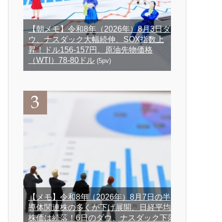
【朝メモ】令和8年（2026年）8月3日ダ
ウ、ナスダック大幅続伸、SOX指数上
昇！ドル156-157円、原油先物価格
（WTI）78-80ドル
(5pv)
【メモ】令和8年（2026年）8月7日の半
導体関連株の多くが下げ展開、日経平均
株価は続落！6日のダウ、ナスダック下落