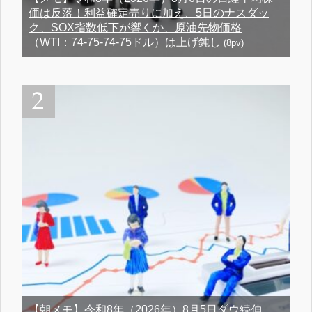
価は反落！利益確定売りに加え、5日のナスダッ
ク、SOX指数低下が響くか、原油先物価格
（WTI：74-75-74-75ドル）は上げ鈍し
(8pv)
【朝メモ】令和8年（2026年）8月5日ダウ続伸、