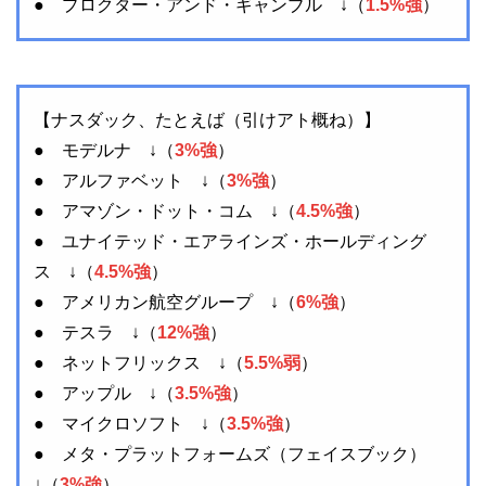
● プロクター・アンド・ギャンブル ↓（
1.5%強
）
【ナスダック、たとえば（引けアト概ね）】
● モデルナ ↓（
3%強
）
● アルファベット ↓（
3%強
）
● アマゾン・ドット・コム ↓（
4.5%強
）
● ユナイテッド・エアラインズ・ホールディング
ス ↓（
4.5%強
）
● アメリカン航空グループ ↓（
6%強
）
● テスラ ↓（
12%強
）
● ネットフリックス ↓（
5.5%弱
）
● アップル ↓（
3.5%強
）
● マイクロソフト ↓（
3.5%強
）
● メタ・プラットフォームズ（フェイスブック）
↓（
3%強
）