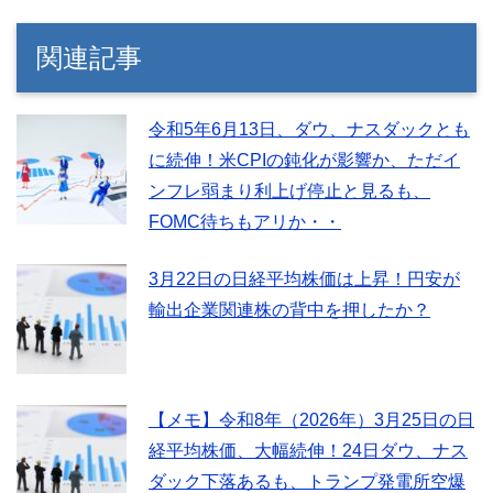
関連記事
令和5年6月13日、ダウ、ナスダックとも
に続伸！米CPIの鈍化が影響か、ただイ
ンフレ弱まり利上げ停止と見るも、
FOMC待ちもアリか・・
3月22日の日経平均株価は上昇！円安が
輸出企業関連株の背中を押したか？
【メモ】令和8年（2026年）3月25日の日
経平均株価、大幅続伸！24日ダウ、ナス
ダック下落あるも、トランプ発電所空爆