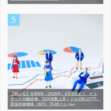
【朝メモ】令和8年（2026年）8月3日ダウ、ナス
ダック大幅続伸、SOX指数上昇！ドル156-157円、
原油先物価格（WTI）78-80ドル
(4pv)