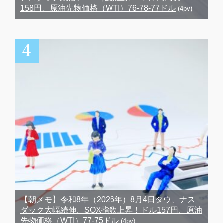
158円、原油先物価格（WTI）76-78-77ドル
(4pv)
【朝メモ】令和8年（2026年）8月4日ダウ、ナス
ダック大幅続伸、SOX指数上昇！ドル157円、原油
先物価格（WTI）77-75ドル
(4pv)