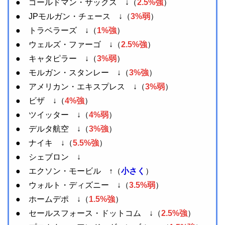
● ゴールドマン・サックス ↓（
2.5%強
）
● JPモルガン・チェース ↓（
3%弱
）
● トラベラーズ ↓（
1%強
）
● ウェルズ・ファーゴ ↓（
2.5%強
）
● キャタピラー ↓（
3%弱
）
● モルガン・スタンレー ↓（
3%強
）
● アメリカン・エキスプレス ↓（
3%弱
）
● ビザ ↓（
4%強
）
● ツイッター ↓（
4%弱
）
● デルタ航空 ↓（
3%強
）
● ナイキ ↓（
5.5%強
）
● シェブロン ↓
● エクソン・モービル ↑（
小さく
）
● ウォルト・ディズニー ↓（
3.5%弱
）
● ホームデポ ↓（
1.5%強
）
● セールスフォース・ドットコム ↓（
2.5%強
）