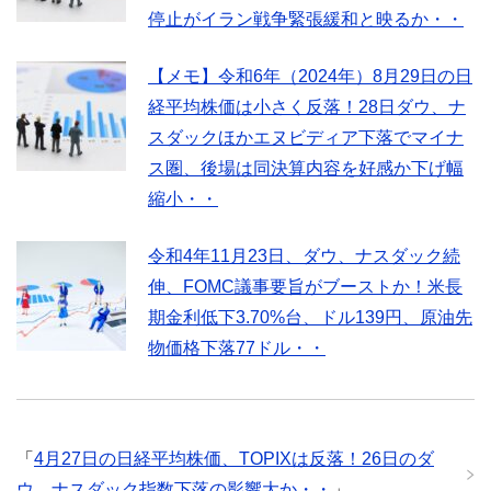
停止がイラン戦争緊張緩和と映るか・・
【メモ】令和6年（2024年）8月29日の日
経平均株価は小さく反落！28日ダウ、ナ
スダックほかエヌビディア下落でマイナ
ス圏、後場は同決算内容を好感か下げ幅
縮小・・
令和4年11月23日、ダウ、ナスダック続
伸、FOMC議事要旨がブーストか！米長
期金利低下3.70%台、ドル139円、原油先
物価格下落77ドル・・
「
4月27日の日経平均株価、TOPIXは反落！26日のダ
ウ、ナスダック指数下落の影響大か・・
」