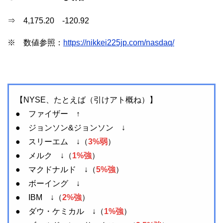
⇒ 4,175.20 -120.92
※ 数値参照：
https://nikkei225jp.com/nasdaq/
【NYSE、たとえば（引けアト概ね）】
● ファイザー ↑
● ジョンソン&ジョンソン ↓
● スリーエム ↓（
3%弱
）
● メルク ↓（
1%強
）
● マクドナルド ↓（
5%強
）
● ボーイング ↓
● IBM ↓（
2%強
）
● ダウ・ケミカル ↓（
1%強
）