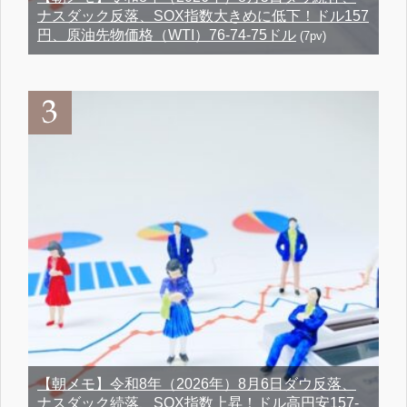
ナスダック反落、SOX指数大きめに低下！ドル157
円、原油先物価格（WTI）76-74-75ドル
(7pv)
【朝メモ】令和8年（2026年）8月6日ダウ反落、
ナスダック続落、SOX指数上昇！ドル高円安157-