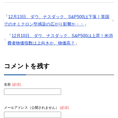
「
12月13日、ダウ、ナスダック、S&P500は下落！英国
でのオミクロン型感染の広がり影響か・・
」
「
12月10日、ダウ、ナスダック、S&P500は上昇！米消
費者物価指数は上向きか、物価高？
」
コメントを残す
名前
(必須)
メールアドレス（公開されません）
(必須)