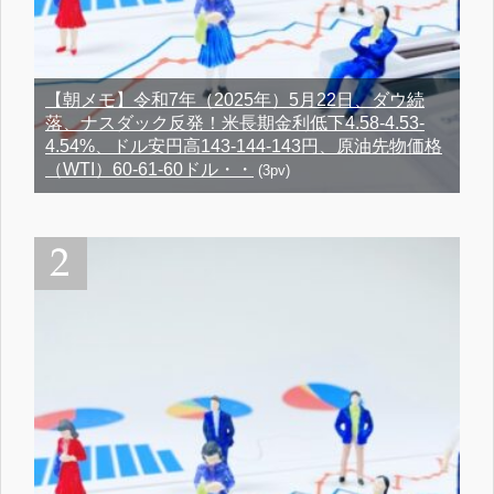
【朝メモ】令和7年（2025年）5月22日、ダウ続
落、ナスダック反発！米長期金利低下4.58-4.53-
4.54%、ドル安円高143-144-143円、原油先物価格
（WTI）60-61-60ドル・・
(3pv)