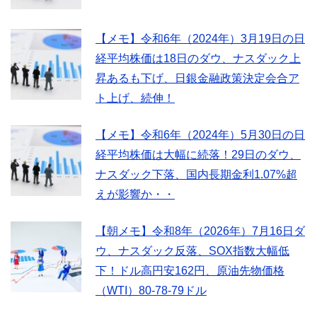
【メモ】令和6年（2024年）3月19日の日
経平均株価は18日のダウ、ナスダック上
昇あるも下げ、日銀金融政策決定会合ア
ト上げ、続伸！
【メモ】令和6年（2024年）5月30日の日
経平均株価は大幅に続落！29日のダウ、
ナスダック下落、国内長期金利1.07%超
えが影響か・・
【朝メモ】令和8年（2026年）7月16日ダ
ウ、ナスダック反落、SOX指数大幅低
下！ドル高円安162円、原油先物価格
（WTI）80-78-79ドル