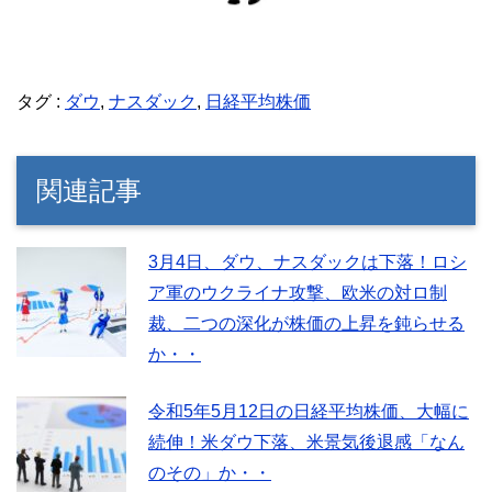
タグ :
ダウ
,
ナスダック
,
日経平均株価
関連記事
3月4日、ダウ、ナスダックは下落！ロシ
ア軍のウクライナ攻撃、欧米の対ロ制
裁、二つの深化が株価の上昇を鈍らせる
か・・
令和5年5月12日の日経平均株価、大幅に
続伸！米ダウ下落、米景気後退感「なん
のその」か・・