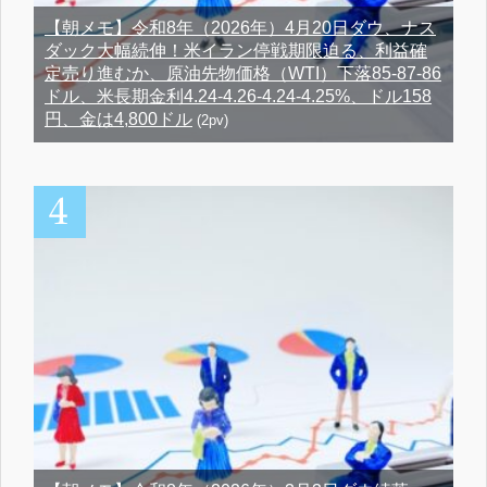
【朝メモ】令和8年（2026年）4月20日ダウ、ナス
ダック大幅続伸！米イラン停戦期限迫る、利益確
定売り進むか、原油先物価格（WTI）下落85-87-86
ドル、米長期金利4.24-4.26-4.24-4.25%、ドル158
円、金は4,800ドル
(2pv)