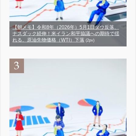
【朝メモ】令和8年（2026年）5月1日ダウ反落、
ナスダック続伸！米イラン和平協議への期待で揺
れる、原油先物価格（WTI）下落
(2pv)