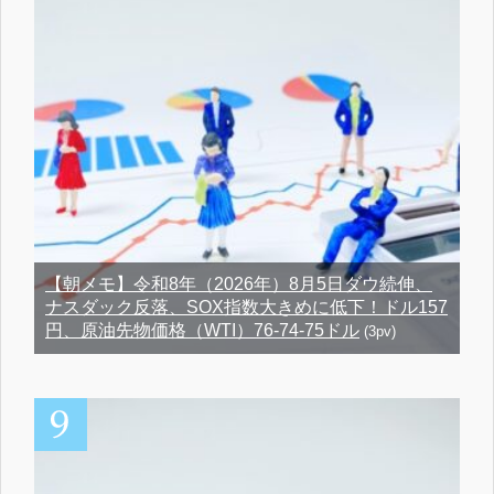
【朝メモ】令和8年（2026年）8月5日ダウ続伸、
ナスダック反落、SOX指数大きめに低下！ドル157
円、原油先物価格（WTI）76-74-75ドル
(3pv)