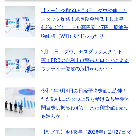
【メモ】令和5年9月8日、ダウ続伸、ナ
スダック反発！米長期金利低下し上昇
4.2%台半ば、ドル高円安147円、原油先
物価格（WTI）87ドルあたり・・
2月11日、ダウ、ナスダック大きく下
落！FRBの金利上げ警戒とロシアによる
ウクライナ侵攻の危惧からか・・
令和5年9月4日の日経平均株価は続伸！
ただ9月1日のダウ上昇を受けるも半導体
関連株は振るわずか、また利益確定売り
も進むか・・
【朝メモ】令和8年（2026年）2月27日ダ