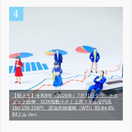
【朝メモ】令和8年（2026年）7月31日ダウ、ナス
ダック続伸、SOX指数小さく上昇！ドル安円高
160-158-159円、原油先物価格（WTI）85-84-85-
84ドル
(4pv)