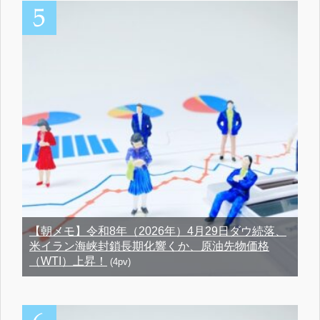
【朝メモ】令和8年（2026年）4月29日ダウ続落、
米イラン海峡封鎖長期化響くか、原油先物価格
（WTI）上昇！
(4pv)