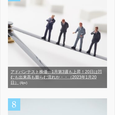
アドバンテスト株価、1月第3週も上昇！20日は凹
むも出来高も膨らむ流れか・・（2023年1月20
日）
(4pv)