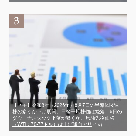
【メモ】令和8年（2026年）8月7日の半導体関連
株の多くが下げ展開、日経平均株価は続落！6日の
ダウ、ナスダック下落が響くか、原油先物価格
（WTI：78-77ドル）は上げ傾向アリ
(4pv)