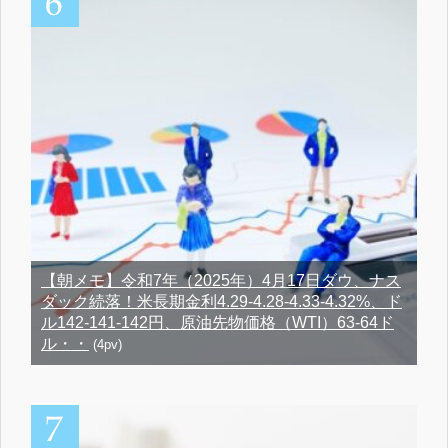
【朝メモ】令和7年（2025年）4月17日ダウ、ナス
ダック続落！米長期金利4.29-4.28-4.33-4.32%、ド
ル142-141-142円、原油先物価格（WTI）63-64ド
ル・・
(4pv)