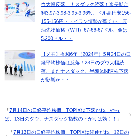
ウ大幅反落、ナスダック続落！米長期金
利3.97-3.98-3.95-3.96%、ドル高円安156-
155-156円・・イラン情勢が響くか、原
油先物価格（WTI）67-66-67ドル、金は
5,200ドル・・
【メモ】令和6年（2024年）5月24日の日
経平均株価は反落！23日のダウ大幅続
落、またナスダック、半導体関連株下落
が影響か・・
「
7月14日の日経平均株価、TOPIXは下落だね、やっ
ぱ、13日のダウ、ナスダック指数の下がりは効く！
」
「
7月13日の日経平均株価、TOPIXは続伸だね、12日の