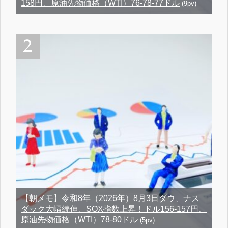
158円、原油先物価格（WTI）76-78-77ドル
(9pv)
【朝メモ】令和8年（2026年）8月3日ダウ、ナス
ダック大幅続伸、SOX指数上昇！ドル156-157円、
原油先物価格（WTI）78-80ドル
(5pv)