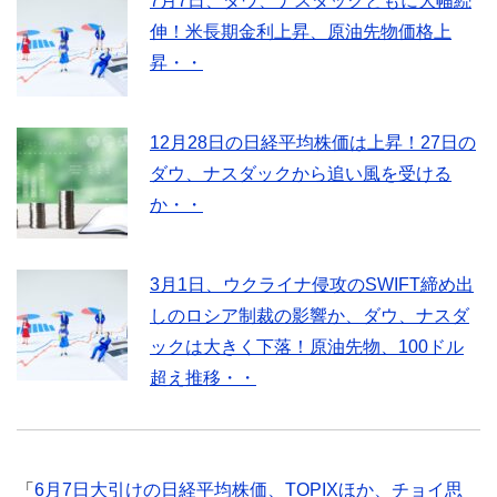
7月7日、ダウ、ナスダックともに大幅続
伸！米長期金利上昇、原油先物価格上
昇・・
12月28日の日経平均株価は上昇！27日の
ダウ、ナスダックから追い風を受ける
か・・
3月1日、ウクライナ侵攻のSWIFT締め出
しのロシア制裁の影響か、ダウ、ナスダ
ックは大きく下落！原油先物、100ドル
超え推移・・
「
6月7日大引けの日経平均株価、TOPIXほか、チョイ思